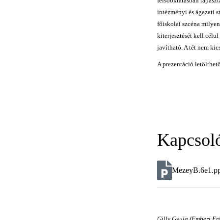
felsőoktatásban tapasz
intézményi és ágazati 
főiskolai szcéna milye
kiterjesztését kell cél
javítható. A tét nem ki
A prezentáció letölthető
Kapcsol
MezeyB.6e1.pp
Gilly Gyula (Emberi Erő