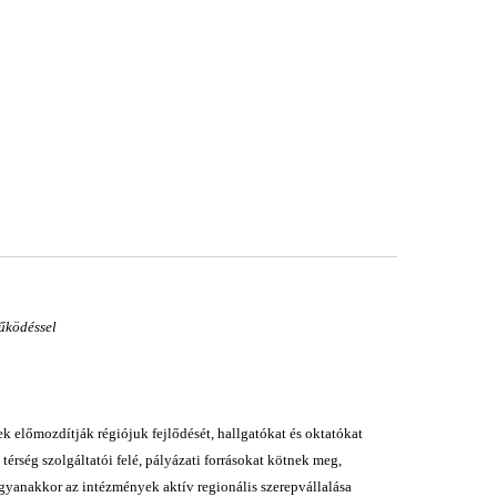
működéssel
ek előmozdítják régiójuk fejlődését, hallgatókat és oktatókat
rség szolgáltatói felé, pályázati forrásokat kötnek meg,
Ugyanakkor az intézmények aktív regionális szerepvállalása