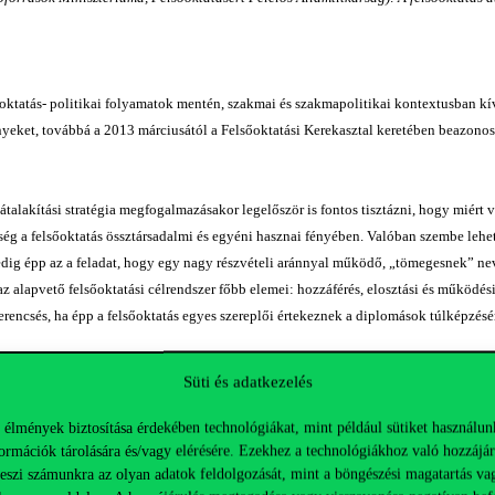
őoktatás- politikai folyamatok mentén, szakmai és szakmapolitikai kontextusban kívá
nyeket, továbbá a 2013 márciusától a Felsőoktatási Kerekasztal keretében beazonosí
átalakítási stratégia megfogalmazásakor legelőször is fontos tisztázni, hogy miért
ség a felsőoktatás össztársadalmi és egyéni hasznai fényében. Valóban szembe lehe
pedig épp az a feladat, hogy egy nagy részvételi aránnyal működő, „tömegesnek” ne
z alapvető felsőoktatási célrendszer főbb elemei: hozzáférés, elosztási és működé
zerencsés, ha épp a felsőoktatás egyes szereplői értekeznek a diplomások túlképzésé
Süti és adatkezelés
 élmények biztosítása érdekében technológiákat, mint például sütiket használun
 ide kattintva:
ormációk tárolására és/vagy elérésére. Ezekhez a technológiákhoz való hozzájár
teszi számunkra az olyan adatok feldolgozását, mint a böngészési magatartás va