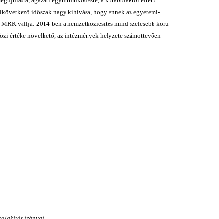
egújulásra, ágazati együttműködésre, a korábbiaktól eltérő
 elkövetkező időszak nagy kihívása, hogy ennek az egyetemi-
az MRK vallja: 2014-ben a nemzetköziesítés mind szélesebb körű
tközi értéke növelhető, az intézmények helyzete számottevően
talakítás irányai