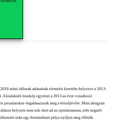
olyásolhat
 a 2010 utáni időszak adatainak elemzési keretébe helyezve a 2013-
t. A kialakuló összkép egyrészt a 2013-as évre vonatkozó
ekben javaslatokat–fogalmazzunk meg a közeljövőre. Mint ahogyan
ltalános helyzete nem sok okot ad az optimizmusra, erős negatív
útkeresés után egy fenntartható pálya nyíljon meg előttük.