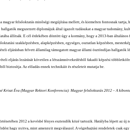
a magyar felsőoktatás minőségi megújítása mellett, és kiemelten fontosnak tartja
 hallgatók megszerzett diplomájuk által igazolt tudásukat a magyar tudomány, kult
tába állítsák. E cél érdekében döntött úgy a kormány, hogy a 2013-ban általános fe
sőoktatási szakképzésben, alapképzésben, egységes, osztatlan képzésben, mesterké
ételi eljárásban felvett államilag támogatott magyar állami ösztöndíjas hallgatók l
vételi eljárás lezárását követően a létszámnövekedésből fakadó képzési többletköl
ől biztosítja. Az előadás ennek technikáit és részleteit mutatja be.
 Kriszt Éva (Magyar Rektori Konferencia): Magyar felsőoktatás 2012 – A kibont
örténetében 2012 a kevésbé fényes esztendők közé tartozik. Hatályba lépett az új n
rdést hagy nyitva, mint amennyit megválaszol. A végrehajtási rendeletek csak egy 