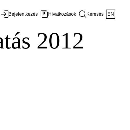
Bejelentkezés
Hivatkozások
Keresés
EN
atás 2012