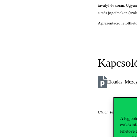
tavalyi év során. Ugyan
a más jogcímeken (szakk
A prezentáció letölthető
Kapcsol
Eloadas_Mezey
Ulrich Teichler (Kassel
A legjobb
eszközinf
lehetővé 