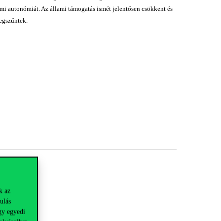
temi autonómiát. Az állami támogatás ismét jelentősen csökkent és
megszűntek.
k az
ulás
gy egyedi