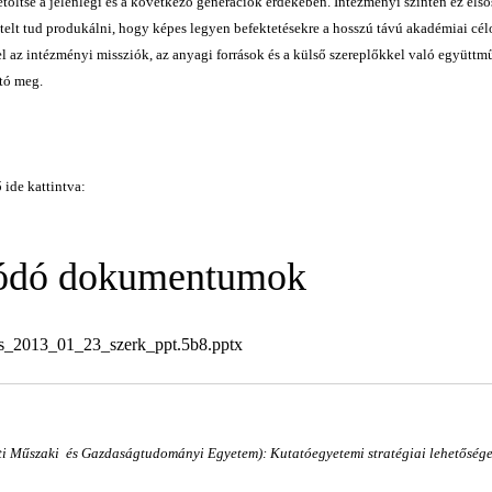
töltse a jelenlegi és a következő generációk érdekében. Intézményi szinten ez els
elt tud produkálni, hogy képes legyen befektetésekre a hosszú távú akadémiai cé
l az intézményi missziók, az anyagi források és a külső szereplőkkel való együttm
tó meg.
 ide kattintva:
ódó dokumentumok
s_2013_01_23_szerk_ppt.5b8.pptx
ti Műszaki és Gazdaságtudományi Egyetem): Kutatóegyetemi stratégiai lehetőség