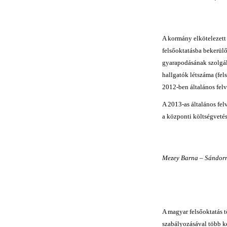
A kormány elkötelezett 
felsőoktatásba bekerülő
gyarapodásának szolgála
hallgatók létszáma (fel
2012-ben általános felv
A 2013-as általános fel
a központi költségvetésb
Mezey Barna – Sándorné
A magyar felsőoktatás t
szabályozásával több ké