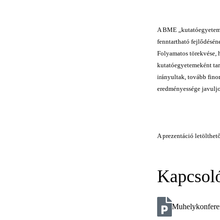
A BME „kutatóegyetemi
fenntartható fejlődésén
Folyamatos törekvése, 
kutatóegyetemeként tar
irányultak, tovább fino
eredményessége javuljon
A prezentáció letölthető
Kapcsol
Muhelykonfere