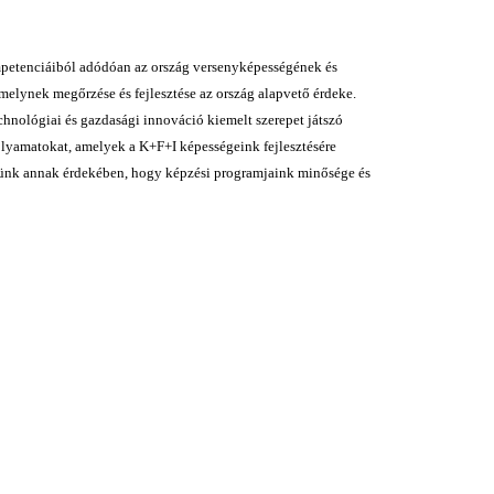
petenciáiból adódóan az ország versenyképességének és
melynek megőrzése és fejlesztése az ország alapvető érdeke.
hnológiai és gazdasági innováció kiemelt szerepet játszó
olyamatokat, amelyek a K+F+I képességeink fejlesztésére
tettünk annak érdekében, hogy képzési programjaink minősége és