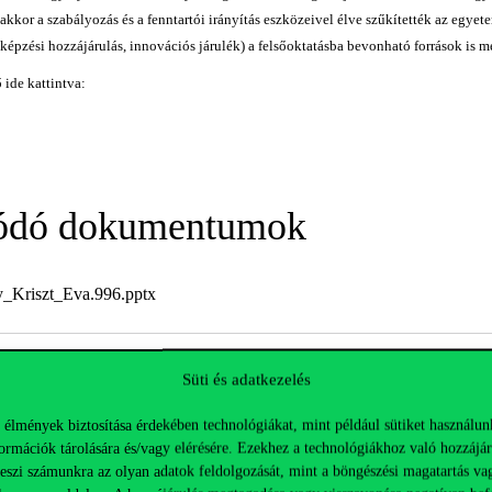
akkor a szabályozás és a fenntartói irányítás eszközeivel élve szűkítették az egye
épzési hozzájárulás, innovációs járulék) a felsőoktatásba bevonható források is 
 ide kattintva:
ódó dokumentumok
_Kriszt_Eva.996.pptx
Süti és adatkezelés
 University): Discussions on Future Scenarios of Higher Education
 élmények biztosítása érdekében technológiákat, mint például sütiket használun
ormációk tárolására és/vagy elérésére. Ezekhez a technológiákhoz való hozzájár
teszi számunkra az olyan adatok feldolgozását, mint a böngészési magatartás va