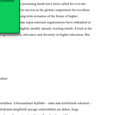
olyásolhat
risis. Rather, increasing funds have been called for over the
ge society and to success in the global competition for excellent
aging society. Long-term scenarios of the future of higher
n fact, notably some supra-national organisations have embarked in
eeding up and slightly modify already existing trends. A look at the
nd globalisation, relevance and diversity in higher education. But
ópában
etekben. A fenntartható fejlődés – mára már kiérleltnek tekintett –
elsőoktatás megfelelő anyagi eszközökhöz jut ahhoz, hogy