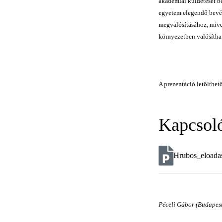
akadémiai küldetését be
egyetem elegendő bevét
megvalósításához, mive
környezetben valósítha
A prezentáció letölthető
Kapcsol
Hrubos_eloada
Péceli Gábor (Budapes