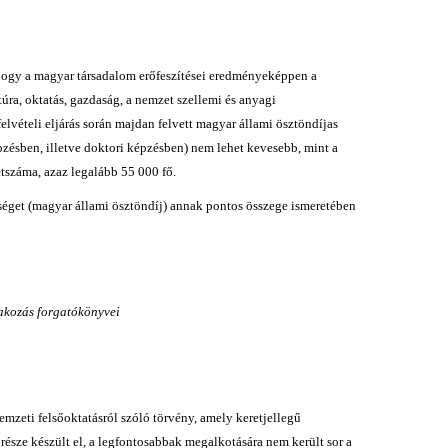
, hogy a magyar társadalom erőfeszítései eredményeképpen a
úra, oktatás, gazdaság, a nemzet szellemi és anyagi
lvételi eljárás során majdan felvett magyar állami ösztöndíjas
pzésben, illetve doktori képzésben) nem lehet kevesebb, mint a
étszáma, azaz legalább 55 000 fő.
tséget (magyar állami ösztöndíj) annak pontos összege ismeretében
akozás forgatókönyvei
emzeti felsőoktatásról szóló törvény, amely keretjellegű
része készült el, a legfontosabbak megalkotására nem került sor a