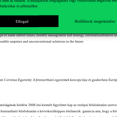
k ezen az oldalon. A hozzájárulás megtagadása vagy visszavonása negatívan bef
of higher education are not a new phenomenon of the current banking and currency c
funkciókat és jellemzőket.
modate growing enrolment rates, to serve the growing need of research in a knowled
appens amidst an increasing burden of the public purse for other tasks, notably the 
Elfogad
Beállítások megtekintése
ntly needed in order for long-term strategies than short-term crisis management. I
s. Unfortunately, however, most future scenarios are uninspiring and just call for sp
elps to name salient issues, notably management and strategy, internationalisation a
ossible surprises and unconventional solutions in the future.
sti Corvinus Egyetem): A fenntartható egyetemek koncepciója és gyakorlata Eur
hatóságának kérdése 2008 óta kiemelt figyelmet kap az európai felsőoktatási szervez
fenntartható felsőoktatást a következőképpen értelmezik: garancia arra, hogy a f