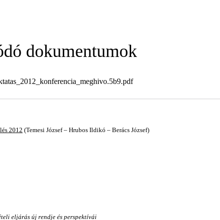
ódó dokumentumok
ktatas_2012_konferencia_meghivo.5b9.pdf
elés 2012
(Temesi József – Hrubos Ildikó – Berács József)
eli eljárás új rendje és perspektívái