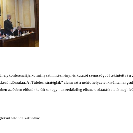
lykonferenciája kormányzati, intézményi és kutatói szemszögből tekintett rá a 
tkező időszakra. A „Túlélési stratégiák” alcím azt a nehét helyzetet kívánta hangs
ben az évben először került sor egy nemzetközileg elismert oktatáskutató meghívás
tekinthető ide kattintva: