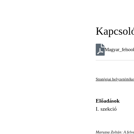
Kapcsol
Magyar_felsoo
Stratégiai helyzetérték
Előadások
I. szekció
Maruzsa Zoltán: A felvét