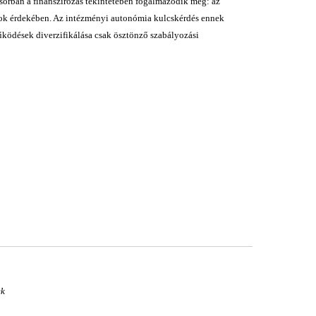
ősorban a finanszírozás tekintetében fogalmazódik meg: az
lok érdekében. Az intézményi autonómia kulcskérdés ennek
űködések diverzifikálása csak ösztönző szabályozási
ek