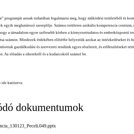
” programját annak tudatában fogalmazta meg, hogy működési területéből és kom
ek egyik meghatározó szereplője. Számos területen unikális kompetencia centrum, 
hogy a társadalom egyre szélesebb körben a környezettudatos és emberközpontú tec
tsa számon. Mindezek érdekében előtérbe helyeztük azokat az intézkedéseket és f
mítottuk gazdálkodási és szervezeti rendünk egyes részleteit, és erőfeszítéseket 
. Az előadás a sikerekről és a kudarcokról számol be.
 ide kattintva:
ódó dokumentumok
ncia_130123_Peceli.049.pptx