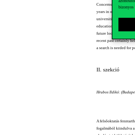
azonosító
Concerns about funding 
bizonyos 
years in order to accom
universities, and this h
education are more urge
future looking activitie
recent past certainly h
a search is needed for p
II. szekció
Hrubos Ildikó: (Budape
A felsőoktatás fenntart
fogalmából kiindulva a 