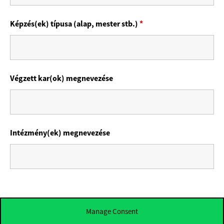
Képzés(ek) típusa (alap, mester stb.)
*
Végzett kar(ok) megnevezése
Intézmény(ek) megnevezése
Manage Consent
Munkahelyi adatok