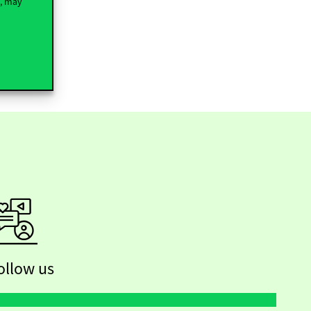
t, may
ollow us