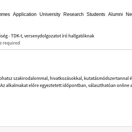
mmes
Application
University
Research
Students
Alumni
Ne
őség - TDK-t, versenydolgozatot író hallgatóknak
e required
aphatsz szakirodalommal, hivatkozásokkal, kutatásmódszertannal é
 Az alkalmakat előre egyeztetett időpontban, választhatóan online 