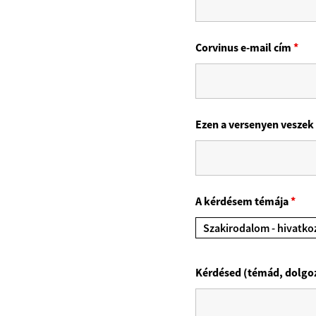
Corvinus e-mail cím
*
Ezen a versenyen veszek 
A kérdésem témája
*
Szakirodalom - hivatk
Kérdésed (témád, dolgo