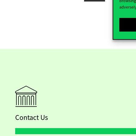
browsing 
adversely
Contact Us