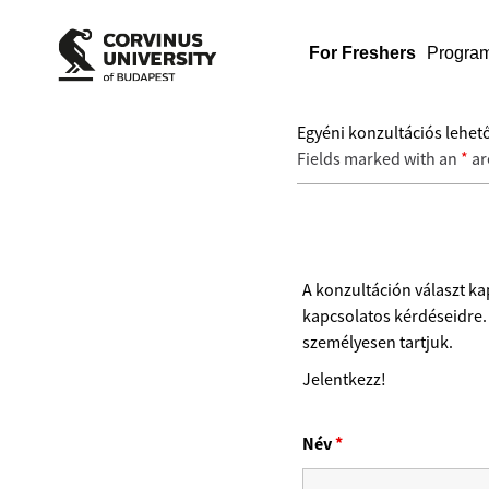
For Freshers
Progra
Egyéni konzultációs lehet
Fields marked with an
*
ar
A konzultáción választ k
kapcsolatos kérdéseidre.
személyesen tartjuk.
Jelentkezz!
Név
*