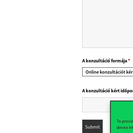
A konzultáció formája
*
Online konzultációt kér
A konzultáció kért időpo
To provid
device in