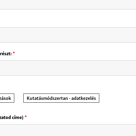
részt:
*
ozások
Kutatásmódszertan - adatkezelés
zatod címe)
*