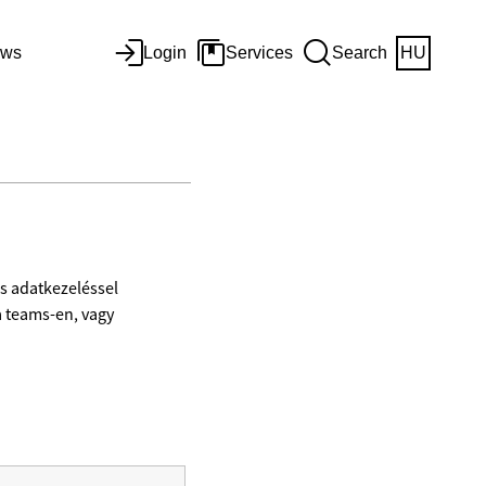
ws
Login
Services
Search
HU
s adatkezeléssel
a teams-en, vagy