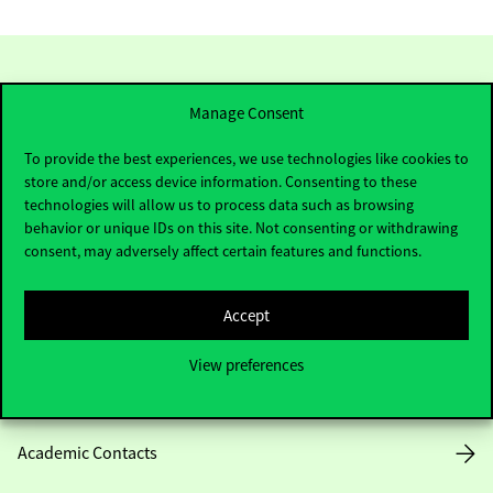
Manage Consent
To provide the best experiences, we use technologies like cookies to
store and/or access device information. Consenting to these
technologies will allow us to process data such as browsing
behavior or unique IDs on this site. Not consenting or withdrawing
Contact Us
consent, may adversely affect certain features and functions.
Accept
Telephone:
+36 1 482 5000
View preferences
Do you have questions about the admissions?
Academic Contacts