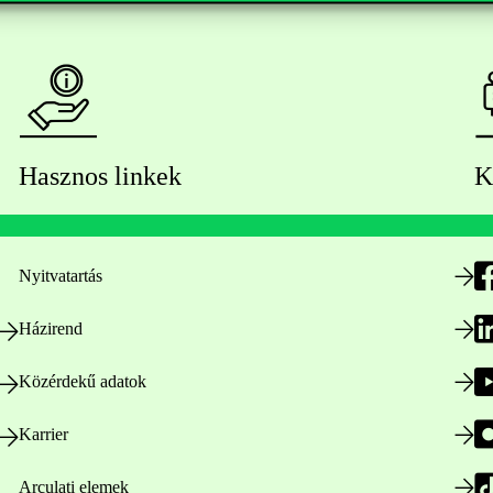
Hasznos linkek
K
Nyitvatartás
Házirend
Közérdekű adatok
Karrier
Arculati elemek