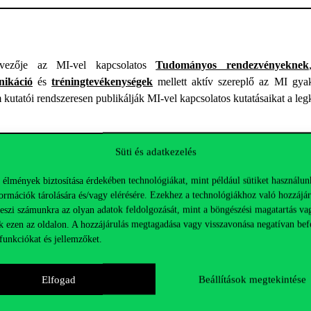
vezője az MI-vel kapcsolatos
Tudományos rendezvényeknek
ikáció
és
tréningtevékenységek
mellett aktív szereplő az MI gya
kutatói rendszeresen publikálják MI-vel kapcsolatos kutatásaikat a leg
s
Süti és adatkezelés
piac
 élmények biztosítása érdekében technológiákat, mint például sütiket használun
ormációk tárolására és/vagy elérésére. Ezekhez a technológiákhoz való hozzájár
teszi számunkra az olyan adatok feldolgozását, mint a böngészési magatartás va
k ezen az oldalon. A hozzájárulás megtagadása vagy visszavonása negatívan bef
funkciókat és jellemzőket.
Elfogad
Beállítások megtekintése