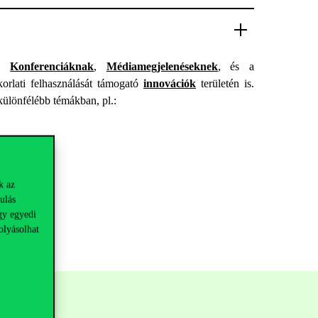
,
Konferenciáknak
,
Médiamegjelenéseknek
, és a
korlati felhasználását támogató
innovációk
területén is.
különfélébb témákban, pl.:
k az
ulás
gy egyedi
olyásolhat