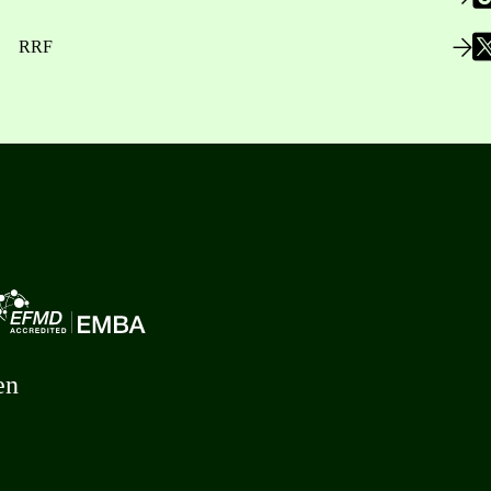
RRF
en