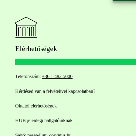
Elérhetőségek
Telefonszám:
+36 1 482 5000
Kérdésed van a felvételivel kapcsolatban?
Oktatói elérhetőségek
HUB jelenlegi hallgatóinknak
Sajtó:
press@uni-corvinus.hu