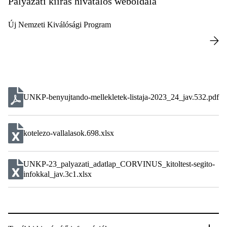
Pályázati kiírás hivatalos weboldala
Új Nemzeti Kiválósági Program
UNKP-benyujtando-mellekletek-listaja-2023_24_jav.532.pdf
kotelezo-vallalasok.698.xlsx
UNKP-23_palyazati_adatlap_CORVINUS_kitoltest-segito-
infokkal_jav.3c1.xlsx