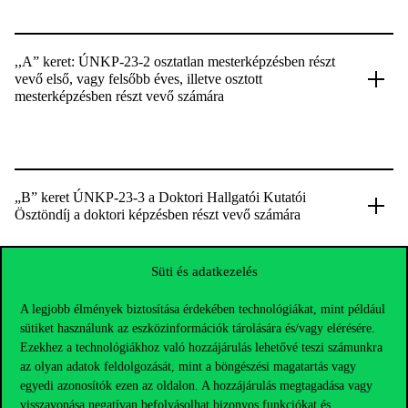
,,A” keret: ÚNKP-23-2 osztatlan mesterképzésben részt
vevő első, vagy felsőbb éves, illetve osztott
mesterképzésben részt vevő számára
„B” keret ÚNKP-23-3 a Doktori Hallgatói Kutatói
Ösztöndíj a doktori képzésben részt vevő számára
Süti és adatkezelés
A legjobb élmények biztosítása érdekében technológiákat, mint például
“C” keret ÚNKP-23-4 „ Tudománnyal fel!” Felsőoktatási
sütiket használunk az eszközinformációk tárolására és/vagy elérésére.
Doktorvárományosi és Posztdoktori Kutatói Ösztöndíj
Ezekhez a technológiákhoz való hozzájárulás lehetővé teszi számunkra
az olyan adatok feldolgozását, mint a böngészési magatartás vagy
egyedi azonosítók ezen az oldalon. A hozzájárulás megtagadása vagy
visszavonása negatívan befolyásolhat bizonyos funkciókat és