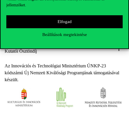
jellemzőket.
ÚNKP-23-5 Bolyai+ Felsőoktatási Fiatal Oktatói, Kutatói
Ösztöndíj
Elfogad
Beállítások megtekintése
ÚNKP-23-6 „Tehetséggel Fel!” Felsőoktatást Megkezdő
Kutatói Ösztöndíj
Az Innovációs és Technológiai Minisztérium ÚNKP-23
kódszámú Új Nemzeti Kiválósági Programjának támogatásával
készült.