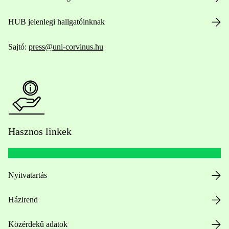
HUB jelenlegi hallgatóinknak
Sajtó:
press@uni-corvinus.hu
Hasznos linkek
Nyitvatartás
Házirend
Közérdekű adatok