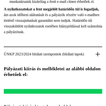
munkatársaink kizárólag a fenti e-mail címen érhetőek el.
A nyilatkozatokat a fent megjelölt határidőn túl is fogadjuk,
ám azok időbeni aláíratását és a pályázók részére való e-mailben
történő visszajuttatását garantálni nem tudjuk. Határidőn túl
visszaküldött nyilatkozatok esetében hiánypótlással kell számolnia
a pályázónak.
ÚNKP 2023/2024 bírálati szempontok (bírálati lapok)
Pályázati kiírás és mellékletei az alábbi oldalon
érhetőek el: