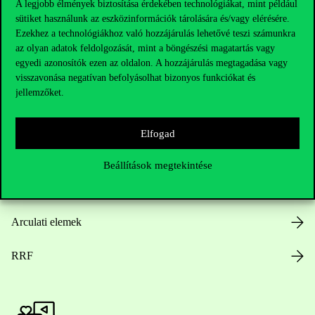
A legjobb élmények biztosítása érdekében technológiákat, mint például
sütiket használunk az eszközinformációk tárolására és/vagy elérésére.
Hasznos linkek
Ezekhez a technológiákhoz való hozzájárulás lehetővé teszi számunkra
az olyan adatok feldolgozását, mint a böngészési magatartás vagy
egyedi azonosítók ezen az oldalon. A hozzájárulás megtagadása vagy
visszavonása negatívan befolyásolhat bizonyos funkciókat és
Nyitvatartás
jellemzőket.
Házirend
Elfogad
Közérdekű adatok
Beállítások megtekintése
Karrier
Arculati elemek
RRF