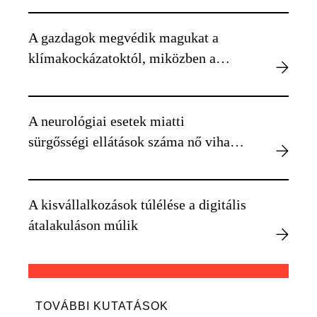
A gazdagok megvédik magukat a
klímakockázatoktól, miközben a
szegényebbek kiszolgáltatottabbá
válnak
A neurológiai esetek miatti
sürgősségi ellátások száma nő viharos
időben
A kisvállalkozások túlélése a digitális
átalakuláson múlik
TOVÁBBI KUTATÁSOK