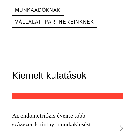
MUNKAADÓKNAK
VÁLLALATI PARTNEREINKNEK
Kiemelt kutatások
Az endometriózis évente több
százezer forintnyi munkakiesést
okozhat egyénenként