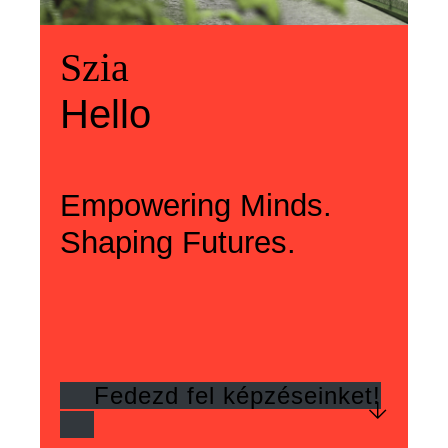
Üdvözlünk
Szia
Welcome
Szia
Hello
Hello
Empowering Minds.
Shaping Futures.
Fedezd fel képzéseinket!