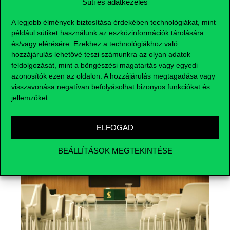
Süti és adatkezelés
A legjobb élmények biztosítása érdekében technológiákat, mint
például sütiket használunk az eszközinformációk tárolására
és/vagy elérésére. Ezekhez a technológiákhoz való
hozzájárulás lehetővé teszi számunkra az olyan adatok
feldolgozását, mint a böngészési magatartás vagy egyedi
azonosítók ezen az oldalon. A hozzájárulás megtagadása vagy
Események
visszavonása negatívan befolyásolhat bizonyos funkciókat és
jellemzőket.
ELFOGAD
BEÁLLÍTÁSOK MEGTEKINTÉSE