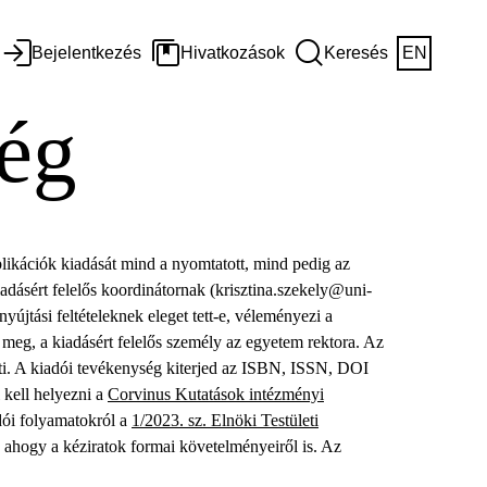
Bejelentkezés
Hivatkozások
Keresés
EN
ég
ikációk kiadását mind a nyomtatott, mind pedig az
adásért felelős koordinátornak (krisztina.szekely@uni-
nyújtási feltételeknek eleget tett-e, véleményezi a
i meg, a kiadásért felelős személy az egyetem rektora. Az
ti. A kiadói tevékenység kiterjed az ISBN, ISSN, DOI
 kell helyezni a
Corvinus Kutatások intézményi
adói folyamatokról a
1/2023. sz. Elnöki Testületi
, ahogy a kéziratok formai követelményeiről is. Az