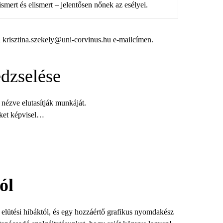
ismert és elismert – jelentősen nőnek az esélyei.
a krisztina.szekely@uni-corvinus.hu e-mailcímen.
edzselése
 nézve elutasítják munkáját.
éket képvisel…
ól
és elütési hibáktól, és egy hozzáértő grafikus nyomdakész