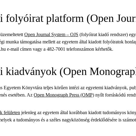
 folyóirat platform (Open Jou
 üzemeltetett
Open Journal System – OJS
(folyóirat kiadó rendszer) egy
gi munka támogatása mellett az egyetem által kiadott folyóiratok honlap
.hu e-mail címen vagy a 482-7001 telefonszámon kérhetők.
i kiadványok (Open Monograp
 Egyetem Könyvtára teljes körűen intézi az egyetemi kiadványok, publ
enés esetében. Az
Open Monograph Press (OMP)
nyílt forráskódú rend
 felületen
jelenleg az egyetem által korábban kiadott tudományos köny
 melyek a tudományos és a széles nagyközönség érdeklődésére is számot 