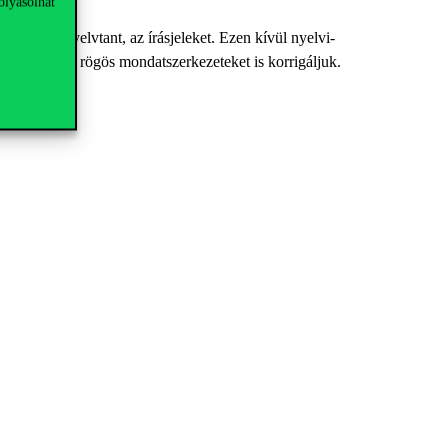
olyásolhat
esírást, a nyelvtant, az írásjeleket. Ezen kívül nyelvi-
lődéseket és a rögös mondatszerkezeteket is korrigáljuk.