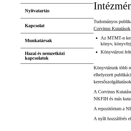
Intézmén
Nyitvatartás
Tudományos publikác
Kapcsolat
Corvinus Kutatások
Az MTMT-n keresz
Munkatársak
könyv, könyvfeje
Könyvtárosi felt
Hazai és nemzetközi
kapcsolatok
Könyvtárunk több re
elhelyezett publiká
keresőszolgáltatások 
A Corvinus Kutatáso
NKFIH és más kutatás
A repozitórium a NE
A nyílt hozzáférés e