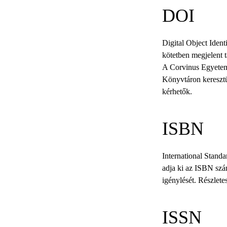
DOI
Digital Object Ident
kötetben megjelent 
A Corvinus Egyetem 
Könyvtáron keresztü
kérhetők.
ISBN
International Stan
adja ki az ISBN szá
igénylését. Részlet
ISSN