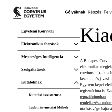
Gólyáknak
Képzés
Felv
Kia
Egyetemi Könyvtár
Elektronikus források
Mesterséges Intelligencia
A Budapest Corvinus
elektronikus megjel
Szolgáltatások
corvinus.hu), aki a b
kéziratot, és javasl
Kutatóknak
Egyetem képviseleté
regisztrációra is. E
Kutatási asszisztencia
repozitóriumban
a me
rendelkezés a tudom
Tudománymetriai Műhely
utasítás végrehajtás