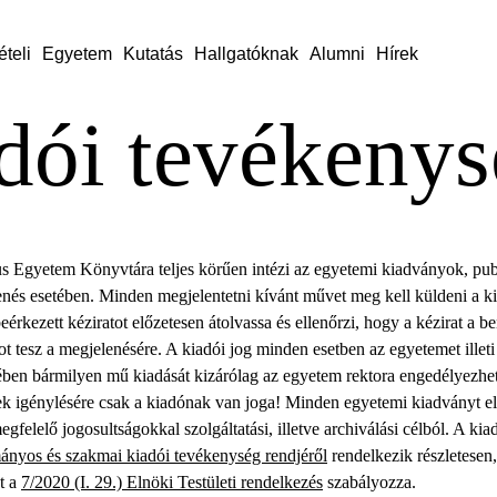
ételi
Egyetem
Kutatás
Hallgatóknak
Alumni
Hírek
dói tevékenys
 Egyetem Könyvtára teljes körűen intézi az egyetemi kiadványok, publ
enés esetében. Minden megjelentetni kívánt művet meg kell küldeni a ki
eérkezett kéziratot előzetesen átolvassa és ellenőrzi, hogy a kézirat a be
atot tesz a megjelenésére. A kiadói jog minden esetben az egyetemet illet
ben bármilyen mű kiadását kizárólag az egyetem rektora engedélyezhe
zek igénylésére csak a kiadónak van joga! Minden egyetemi kiadványt el
gfelelő jogosultságokkal szolgáltatási, illetve archiválási célból. A ki
ányos és szakmai kiadói tevékenység rendjéről
rendelkezik részletesen
át a
7/2020 (I. 29.) Elnöki Testületi rendelkezés
szabályozza.