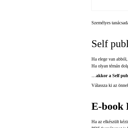
Személyes tanácsadá
Self pub
Ha elege van abból,
Ha olyan témán dolg
…
akkor a Self pub
Válassza ki az önne
E-book 
Ha az elkészült kézi