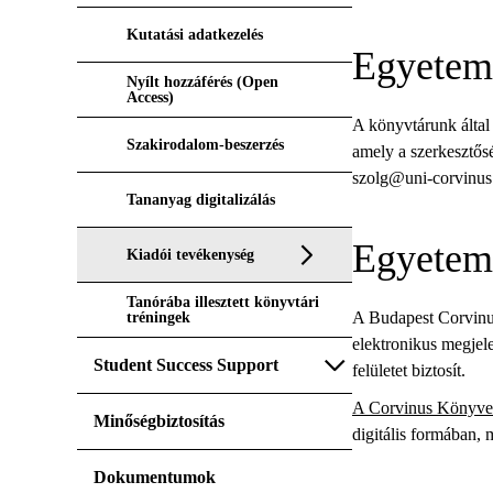
Kutatási adatkezelés
Egyetemi
Nyílt hozzáférés (Open
Access)
A könyvtárunk által
Szakirodalom-beszerzés
amely a szerkesztősé
szolg@uni-corvinus
Tananyag digitalizálás
Egyetem
Kiadói tevékenység
Tanórába illesztett könyvtári
A Budapest Corvinus
tréningek
elektronikus megjel
Student Success Support
felületet biztosít.
A Corvinus Könyvek
Minőségbiztosítás
digitális formában,
Dokumentumok