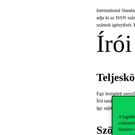
International Stand
adja ki az ISSN szá
számok igénylését. 
Író
Teljeskö
Egy komplett szerzői
Írói tanácsadás az ö
így saját maga irányí
A legjobb
eszközinf
Szövegg
lehetővé 