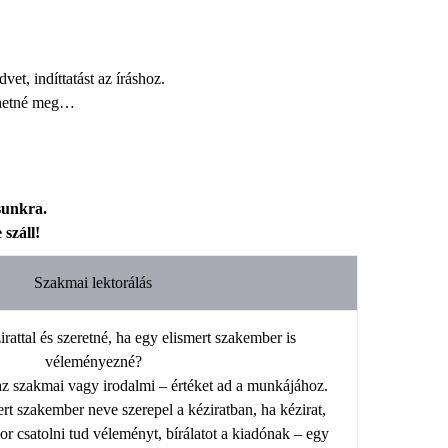
et, indíttatást az íráshoz.
ethetné meg…
sunkra.
száll!
Szakmai lektorálás
irattal és szeretné, ha egy elismert szakember is
véleményezné?
az szakmai vagy irodalmi – értéket ad a munkájához.
rt szakember neve szerepel a kéziratban, ha kézirat,
or csatolni tud véleményt, bírálatot a kiadónak – egy