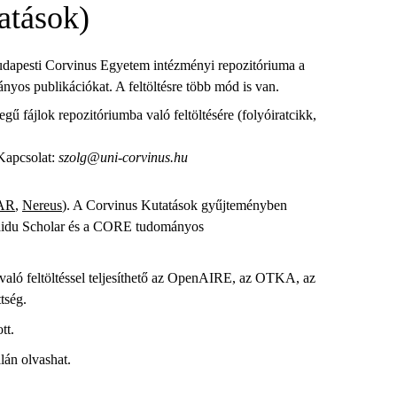
atások)
udapesti Corvinus Egyetem intézményi repozitóriuma a
yos publikációkat. A feltöltésre több mód is van.
 fájlok repozitóriumba való feltöltésére (folyóiratcikk,
 Kapcsolat:
szolg@uni-corvinus.hu
AR
,
Nereus
). A Corvinus Kutatások gyűjteményben
 Baidu Scholar és a CORE tudományos
aló feltöltéssel teljesíthető az OpenAIRE, az OTKA, az
tség.
tt.
lán olvashat.