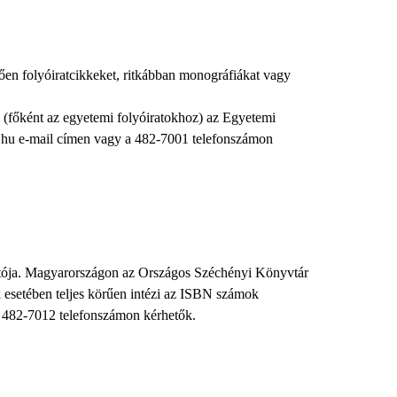
mzően folyóiratcikkeket, ritkábban monográfiákat vagy
 (főként az egyetemi folyóiratokhoz) az Egyetemi
.hu e-mail címen vagy a 482-7001 telefonszámon
ítója. Magyarországon az Országos Széchényi Könyvtár
esetében teljes körűen intézi az ISBN számok
a 482-7012 telefonszámon kérhetők.