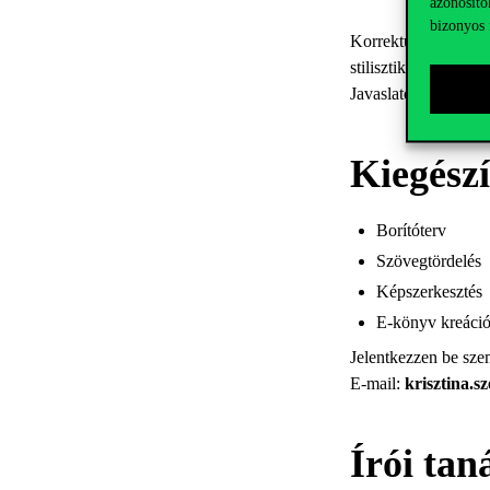
azonosító
bizonyos 
Korrektúrát, szerkesz
stilisztikai revízió
Javaslatot teszünk a
Kiegészí
Borítóterv
Szövegtördelés
Képszerkesztés
E-könyv kreáció
Jelentkezzen be sze
E-mail:
krisztina.s
Írói tan