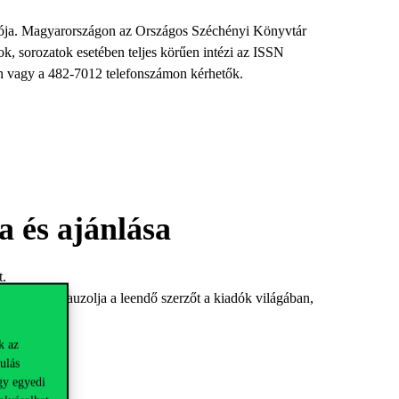
sítója. Magyarországon az Országos Széchényi Könyvtár
, sorozatok esetében teljes körűen intézi az ISSN
en vagy a 482-7012 telefonszámon kérhetők.
a és ajánlása
t.
ikeresen elkalauzolja a leendő szerzőt a kiadók világában,
k az
ulás
gy egyedi