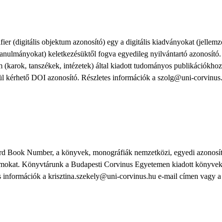
ifier (digitális objektum azonosító) egy a digitális kiadványokat (jelle
tanulmányokat) keletkezésüktől fogva egyedileg nyilvántartó azonosító.
(karok, tanszékek, intézetek) által kiadott tudományos publikációkhoz
l kérhető DOI azonosító. Részletes információk a szolg@uni-corvinus
dard Book Number, a könyvek, monográfiák nemzetközi, egyedi azonos
mokat. Könyvtárunk a Budapesti Corvinus Egyetemen kiadott könyvek 
es információk a krisztina.szekely@uni-corvinus.hu e-mail címen vagy 