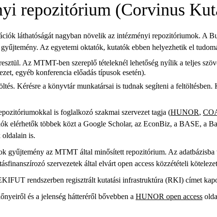
yi repozitórium (Corvinus Kut
iók láthatóságát nagyban növelik az intézményi repozitóriumok. A B
gyűjtemény. Az egyetemi oktatók, kutatók ebben helyezhetik el tudomán
tül. Az MTMT-ben szereplő tételeknél lehetőség nyílik a teljes szövegű
zet, egyéb konferencia előadás típusok esetén).
öltés. Kérésre a könyvtár munkatársai is tudnak segíteni a feltöltésben.
pozitóriumokkal is foglalkozó szakmai szervezet tagja (
HUNOR
,
CO
ciók elérhetők többek közt a Google Scholar, az EconBiz, a BASE, a
oldalain is.
k gyűjtemény az MTMT által minősített repozitórium. Az adatbázisba v
finanszírozó szervezetek által elvárt open access közzétételi kötelezet
KIFUT rendszerben regisztrált kutatási infrastruktúra (RKI) címet kapo
lőnyeiről és a jelenség hátteréről bővebben a
HUNOR open access
olda