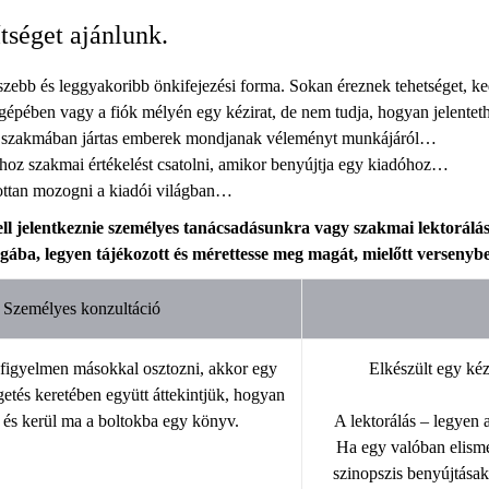
tséget ajánlunk.
szebb és leggyakoribb önkifejezési forma. Sokan éreznek tehetséget, kedv
 gépében vagy a fiók mélyén egy kézirat, de nem tudja, hogyan jelent
a szakmában jártas emberek mondjanak véleményt munkájáról…
ához szakmai értékelést csatolni, amikor benyújtja egy kiadóhoz…
ottan mozogni a kiadói világban…
l jelentkeznie személyes tanácsadásunkra vagy szakmai lektorálá
ába, legyen tájékozott és mérettesse meg magát, mielőtt versenybe 
Személyes konzultáció
 figyelmen másokkal osztozni, akkor egy
Elkészült egy kéz
etés keretében együtt áttekintjük, hogyan
l és kerül ma a boltokba egy könyv.
A lektorálás – legyen 
Ha egy valóban elisme
szinopszis benyújtásak