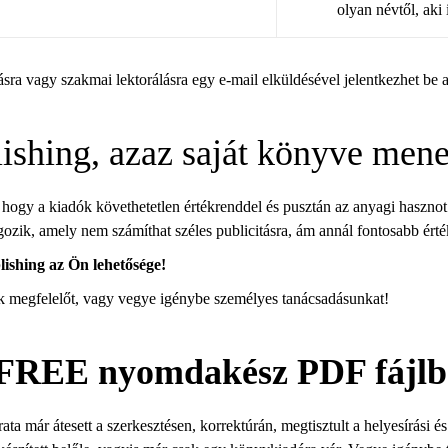
olyan névtől, aki 
sra vagy szakmai lektorálásra egy e-mail elküldésével jelentkezhet be 
lishing, azaz saját könyve men
 hogy a kiadók követhetetlen értékrenddel és pusztán az anyagi hasznot
ozik, amely nem számíthat széles publicitásra, ám annál fontosabb ért
lishing az Ön lehetősége!
k megfelelőt, vagy vegye igénybe személyes tanácsadásunkat!
FREE nyomdakész PDF fájlb
rata már átesett a szerkesztésen, korrektúrán, megtisztult a helyesírási 