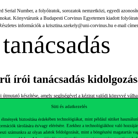
ard Serial Number, a folyóiratok, sorozatok nemzetközi, egyedi azono
mokat. Könyvtárunk a Budapesti Corvinus Egyetemen kiadott folyóiratok
Részletes információk a krisztina.szekely@uni-corvinus.hu e-mail cím
i tanácsadás
rű írói tanácsadás kidolgozás
 útmutató készítése, amely segítségével a kézirat valódi könyvvé válha
tlettől a megvalósításig. Self Publishing szolgáltatás kialakítása, mely s
Süti és adatkezelés
thatja könyve életútját.
 élmények biztosítása érdekében technológiákat, mint például sütiket használun
ormációk tárolására és/vagy elérésére. Ezekhez a technológiákhoz való hozzájár
ondozás
teszi számunkra az olyan adatok feldolgozását, mint a böngészési magatartás va