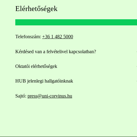
Elérhetőségek
Telefonszám:
+36 1 482 5000
Kérdésed van a felvételivel kapcsolatban?
Oktatói elérhetőségek
HUB jelenlegi hallgatóinknak
Sajtó:
press@uni-corvinus.hu