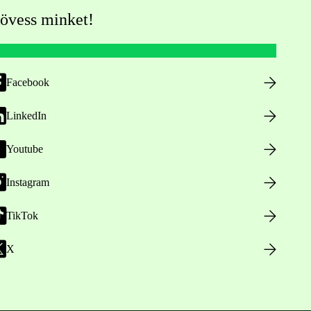
övess minket!
Facebook
LinkedIn
Youtube
Instagram
TikTok
X