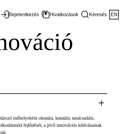
Bejelentkezés
Hivatkozások
Keresés
EN
nnováció
rozó műhelyeként oktatási, kutatási, tanácsadási,
dolkodásmód fejlődését, a jövő innovációs kihívásainak
ását.