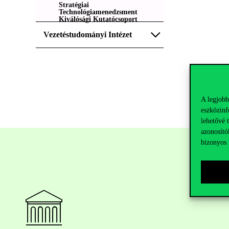
Stratégiai
Technológiamenedzsment
Kiválósági Kutatócsoport
Vezetéstudományi Intézet
A legjobb
eszközinf
lehetővé 
azonosító
bizonyos 