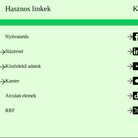
Hasznos linkek
K
Nyitvatartás
Házirend
Közérdekű adatok
Karrier
Arculati elemek
RRF