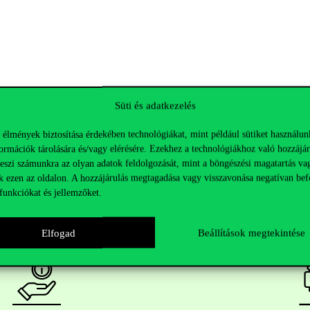
Süti és adatkezelés
 élmények biztosítása érdekében technológiákat, mint például sütiket használun
ormációk tárolására és/vagy elérésére. Ezekhez a technológiákhoz való hozzájár
teszi számunkra az olyan adatok feldolgozását, mint a böngészési magatartás va
k ezen az oldalon. A hozzájárulás megtagadása vagy visszavonása negatívan bef
funkciókat és jellemzőket.
Elfogad
Beállítások megtekintése