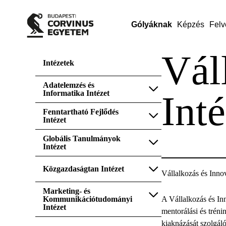
Gólyáknak
Képzés
Felv
Vál
Intézetek
Adatelemzés és
Informatika Intézet
Inté
Fenntartható Fejlődés
Intézet
Globális Tanulmányok
Intézet
Közgazdaságtan Intézet
Vállalkozás és Innov
Marketing- és
Kommunikációtudományi
A Vállalkozás és In
Intézet
mentorálási és tréni
kiaknázását szolgál