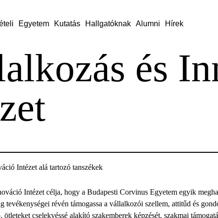
ételi
Egyetem
Kutatás
Hallgatóknak
Alumni
Hírek
lalkozás és I
zet
áció Intézet alá tartozó tanszékek
nováció Intézet célja, hogy a Budapesti Corvinus Egyetem egyik meghatá
ng tevékenységei révén támogassa a vállalkozói szellem, attitűd és gon
ó, ötleteket cselekvéssé alakító szakemberek képzését, szakmai támogat