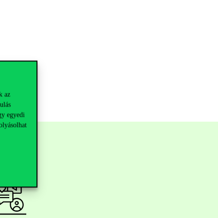
k az
ulás
gy egyedi
olyásolhat