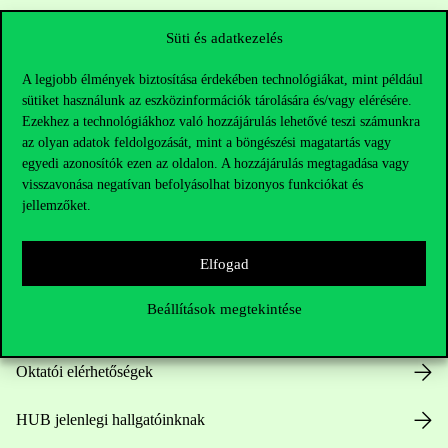
Süti és adatkezelés
A legjobb élmények biztosítása érdekében technológiákat, mint például
sütiket használunk az eszközinformációk tárolására és/vagy elérésére.
Ezekhez a technológiákhoz való hozzájárulás lehetővé teszi számunkra
az olyan adatok feldolgozását, mint a böngészési magatartás vagy
egyedi azonosítók ezen az oldalon. A hozzájárulás megtagadása vagy
Elérhetőségek
visszavonása negatívan befolyásolhat bizonyos funkciókat és
jellemzőket.
Elfogad
Telefonszám:
+36 1 482 5000
Beállítások megtekintése
Kérdésed van a felvételivel kapcsolatban?
Oktatói elérhetőségek
HUB jelenlegi hallgatóinknak