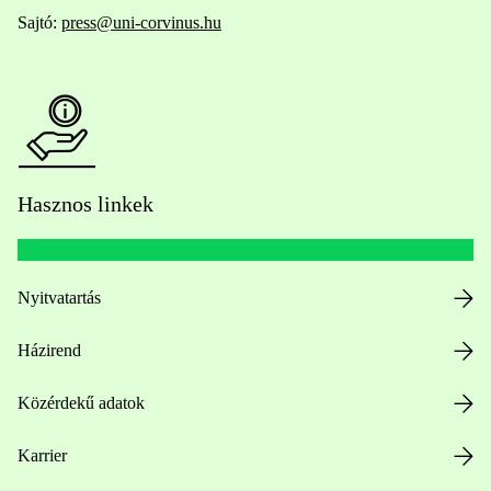
Sajtó:
press@uni-corvinus.hu
Hasznos linkek
Nyitvatartás
Házirend
Közérdekű adatok
Karrier