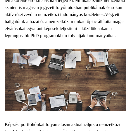
témaköreibe eső kutatásokra terjed ki. Munkatársaink nemzetközi
szinten is magasan jegyzett folyóiratokban publikálnak és sokan
aktív résztvevői a nemzetközi tudományos közéletnek.Végzett
hallgatóink a hazai és a nemzetközi munkaerőpiac állította magas
elvárásokat egyaránt képesek teljesíteni – közülük sokan a
legrangosabb PhD programokban folytatják tanulmányaikat.
Képzési portfóliónkat folyamatosan aktualizáljuk a nemzetközi