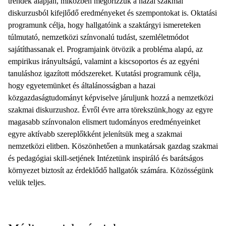
trendek alapján, miközben megőrizzük a hazai szakmai
diskurzusból kifejlődő eredményeket és szempontokat is. Oktatási
programunk célja, hogy hallgatóink a szaktárgyi ismereteken
túlmutató, nemzetközi színvonalú tudást, szemléletmódot
sajátíthassanak el. Programjaink ötvözik a probléma alapú, az
empirikus irányultságú, valamint a kiscsoportos és az egyéni
tanuláshoz igazított módszereket. Kutatási programunk célja,
hogy egyetemünket és általánosságban a hazai
közgazdaságtudományt képviselve járuljunk hozzá a nemzetközi
szakmai diskurzushoz. Évről évre arra törekszünk,hogy az egyre
magasabb színvonalon elismert tudományos eredményeinket
egyre aktívabb szereplőkként jelenítsük meg a szakmai
nemzetközi elitben. Köszönhetően a munkatársak gazdag szakmai
és pedagógiai skill-setjének Intézetünk inspiráló és barátságos
környezet biztosít az érdeklődő hallgatók számára. Közösségünk
velük teljes.