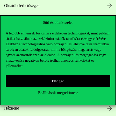
Oktatói elérhetőségek
HUB jelenlegi hallgatóinknak
Süti és adatkezelés
Sajtó:
press@uni-corvinus.hu
A legjobb élmények biztosítása érdekében technológiákat, mint például
sütiket használunk az eszközinformációk tárolására és/vagy elérésére.
Ezekhez a technológiákhoz való hozzájárulás lehetővé teszi számunkra
az olyan adatok feldolgozását, mint a böngészési magatartás vagy
egyedi azonosítók ezen az oldalon. A hozzájárulás megtagadása vagy
visszavonása negatívan befolyásolhat bizonyos funkciókat és
jellemzőket.
Hasznos linkek
Elfogad
Beállítások megtekintése
Nyitvatartás
Házirend