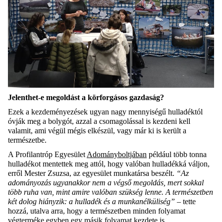
Jelenthet-e megoldást a körforgásos gazdaság?
Ezek a kezdeményezések ugyan nagy mennyiségű hulladéktól
óvják meg a bolygót, azzal a csomagolással is kezdeni kell
valamit, ami végül mégis elkészül, vagy már ki is került a
természetbe.
A Profilantróp Egyesület
Adományboltjában
például több tonna
hulladékot mentettek meg attól, hogy valóban hulladékká váljon,
erről Mester Zsuzsa, az egyesület munkatársa beszélt.
“Az
adományozás ugyanakkor nem a végső megoldás, mert sokkal
több ruha van, mint amire valóban szükség lenne. A természetben
két dolog hiányzik: a hulladék és a munkanélküliség”
– tette
hozzá, utalva arra, hogy a természetben minden folyamat
végterméke egyben egy másik folyamat kezdete is.