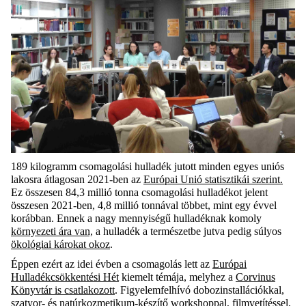
189 kilogramm csomagolási hulladék jutott minden egyes uniós
lakosra átlagosan 2021-ben az
Európai Unió statisztikái szerint.
Ez összesen 84,3 millió tonna csomagolási hulladékot jelent
összesen 2021-ben, 4,8 millió tonnával többet, mint egy évvel
korábban. Ennek a nagy mennyiségű hulladéknak komoly
környezeti ára van,
a hulladék a természetbe jutva pedig súlyos
ökológiai károkat okoz
.
Éppen ezért az idei évben a csomagolás lett az
Európai
Hulladékcsökkentési Hét
kiemelt témája, melyhez a
Corvinus
Könyvtár is csatlakozott
. Figyelemfelhívó dobozinstallációkkal,
szatyor- és natúrkozmetikum-készítő workshoppal, filmvetítéssel,