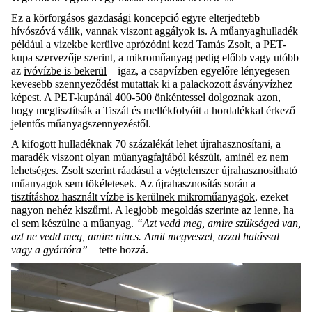
Ez a körforgásos gazdasági koncepció egyre elterjedtebb
hívószóvá válik, vannak viszont aggályok is. A műanyaghulladék
például a vizekbe kerülve aprózódni kezd Tamás Zsolt, a PET-
kupa szervezője szerint, a mikroműanyag pedig előbb vagy utóbb
az
ivóvízbe is bekerül
– igaz, a csapvízben egyelőre lényegesen
kevesebb szennyeződést mutattak ki a palackozott ásványvízhez
képest. A PET-kupánál 400-500 önkéntessel dolgoznak azon,
hogy megtisztítsák a Tiszát és mellékfolyóit a hordalékkal érkező
jelentős műanyagszennyezéstől.
A kifogott hulladéknak 70 százalékát lehet újrahasznosítani, a
maradék viszont olyan műanyagfajtából készült, aminél ez nem
lehetséges. Zsolt szerint ráadásul a végtelenszer újrahasznosítható
műanyagok sem tökéletesek. Az újrahasznosítás során a
tisztításhoz használt vízbe is kerülnek mikroműanyagok
, ezeket
nagyon nehéz kiszűrni. A legjobb megoldás szerinte az lenne, ha
el sem készülne a műanyag.
“Azt vedd meg, amire szükséged van,
azt ne vedd meg, amire nincs. Amit megveszel, azzal hatással
vagy a gyártóra”
– tette hozzá.