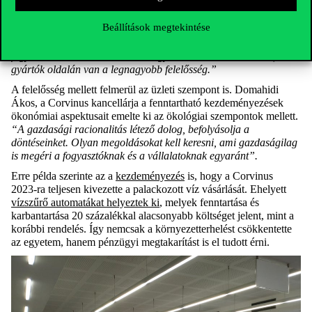
csomagolásról beszélt, melyet teljes egészében
gombafonalak
alkotnak
, ezek a természetet utánzó innovációk pedig
Beállítások megtekintése
kulcsfontosságúak lehetnek szerinte.
“Ehhez a nagy cégek
részéről is kell a szándék. Néha túl sok terhet teszünk az egyszerű
fogyasztókra és az emberekre. Nagyon tudatosnak kell lenni, de a
gyártók oldalán van a legnagyobb felelősség.”
A felelősség mellett felmerül az üzleti szempont is. Domahidi
Ákos, a Corvinus kancellárja a fenntartható kezdeményezések
ökonómiai aspektusait emelte ki az ökológiai szempontok mellett.
“A gazdasági racionalitás létező dolog, befolyásolja a
döntéseinket. Olyan megoldásokat kell keresni, ami gazdaságilag
is megéri a fogyasztóknak és a vállalatoknak egyaránt”.
Erre példa szerinte az a
kezdeményezés
is, hogy a Corvinus
2023-ra teljesen kivezette a palackozott víz vásárlását. Ehelyett
vízszűrő automatákat helyeztek ki
, melyek fenntartása és
karbantartása 20 százalékkal alacsonyabb költséget jelent, mint a
korábbi rendelés. Így nemcsak a környezetterhelést csökkentette
az egyetem, hanem pénzügyi megtakarítást is el tudott érni.