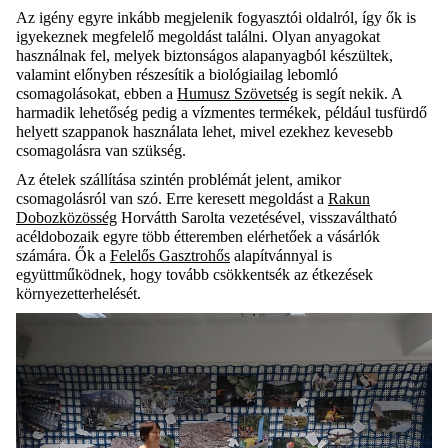
Az igény egyre inkább megjelenik fogyasztói oldalról, így ők is
igyekeznek megfelelő megoldást találni. Olyan anyagokat
használnak fel, melyek biztonságos alapanyagból készültek,
valamint előnyben részesítik a biológiailag lebomló
csomagolásokat, ebben a
Humusz Szövetség
is segít nekik. A
harmadik lehetőség pedig a vízmentes termékek, például tusfürdő
helyett szappanok használata lehet, mivel ezekhez kevesebb
csomagolásra van szükség.
Az ételek szállítása szintén problémát jelent, amikor
csomagolásról van szó. Erre keresett megoldást a
Rakun
Dobozközösség
Horvátth Sarolta vezetésével, visszaváltható
acéldobozaik egyre több étteremben elérhetőek a vásárlók
számára. Ők a
Felelős Gasztrohős
alapítvánnyal is
együttműködnek, hogy tovább csökkentsék az étkezések
környezetterhelését.