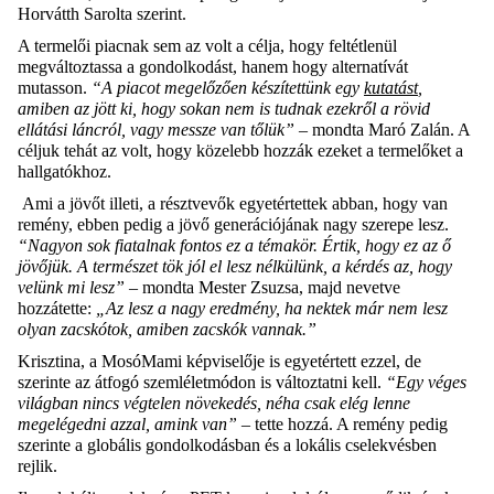
Horvátth Sarolta szerint.
A termelői piacnak sem az volt a célja, hogy feltétlenül
megváltoztassa a gondolkodást, hanem hogy alternatívát
mutasson.
“A piacot megelőzően készítettünk egy
kutatást
,
amiben az jött ki, hogy sokan nem is tudnak ezekről a rövid
ellátási láncról, vagy messze van tőlük” –
mondta Maró Zalán. A
céljuk tehát az volt, hogy közelebb hozzák ezeket a termelőket a
hallgatókhoz.
Ami a jövőt illeti, a résztvevők egyetértettek abban, hogy van
remény, ebben pedig a jövő generációjának nagy szerepe lesz.
“Nagyon sok fiatalnak fontos ez a témakör. Értik, hogy ez az ő
jövőjük. A természet tök jól el lesz nélkülünk, a kérdés az, hogy
velünk mi lesz”
– mondta Mester Zsuzsa, majd nevetve
hozzátette:
„Az lesz a nagy eredmény, ha nektek már nem lesz
olyan zacskótok, amiben zacskók vannak.”
Krisztina, a MosóMami képviselője is egyetértett ezzel, de
szerinte az átfogó szemléletmódon is változtatni kell.
“Egy véges
világban nincs végtelen növekedés, néha csak elég lenne
megelégedni azzal, amink van” –
tette hozzá. A remény pedig
szerinte a globális gondolkodásban és a lokális cselekvésben
rejlik.