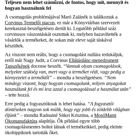
Teljesen nem lehet száműzni, de fontos, hogy mit, mennyit és
hogyan használunk fel
A csomagolás problémájával Maró Zalánék is találkoztak a
Corvinus Termelői piacon
, ez már a Könyvtárban szervezett
kerekasztal-beszélgetésen derült ki. Legutóbb például száz
corvinusos vászontáskát osztottak ki, melyben hazavihették a
vásárlók a termékeket, de sokan már eleve saját táskával
készültek.
Az viszont nem reális, hogy a csomagolást nullára redukáljuk,
erről már Nagy Judit, a Corvinus
Ellátásilánc-menedzsment
Tanszékének
docense beszélt.
“Vannak olyan csomagolások,
melyekre szükség van, mert vagy a terméket védi, vagy pedig a
környezetet a terméktől”
– mondta a beszélgetésen.
“Nem
mindegy viszont, hogy hogyan csomagolunk, milyen anyagokat
használunk fel és mi lesz azzal a csomagolással a használat után”
– tette hozzá.
Erre pedig a fogyasztóknak is lehet hatása.
“A fogyasztói
döntéseken nagyon sok múlik, hogy egy jobb és zöldebb világban
éljünk”
– mondta Radnainé Sitkei Krisztina, a
MosóMami
Ökomanufaktúra
alapítója. Ők például egyre több
csomagolásmentes boltot látnak el termékeikkel, pedig eleinte
ökohippiknek tartották őket.