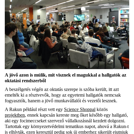
A jövő azon is múlik, mit visznek el magukkal a hallgatók az
oktatási rendszerből
A beszélgetés végén az oktatás szerepe is szóba került, itt azt
emelték ki a résztvevők, hogy az egyetemi hallgatók nemcsak
fogyasztók, hanem a jövő munkavállalói és vezetői lesznek.
A Rakun például részt vett egy
Science Shoppal
közös
projektben
, ennek kapcsán kereste meg őket később egy hallgató,
aki egy focimeccseket szervező vállalkozásnál kezdett dolgozni.
Tartottak egy környezetvédelmi tematikus napot, ahová a Rakun-t
is elhívták, ezen keresztül pedig sok új emberhez sikerült ejutniuk