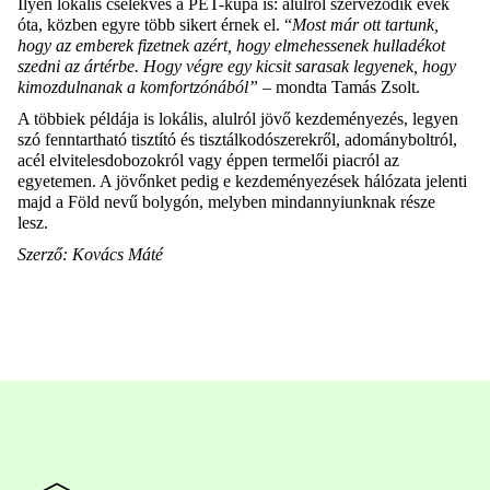
Ilyen lokális cselekvés a PET-kupa is: alulról szerveződik évek
óta, közben egyre több sikert érnek el. “
Most már ott tartunk,
hogy az emberek fizetnek azért, hogy elmehessenek hulladékot
szedni az ártérbe. Hogy végre egy kicsit sarasak legyenek, hogy
kimozdulnanak a komfortzónából”
– mondta Tamás Zsolt.
A többiek példája is lokális, alulról jövő kezdeményezés, legyen
szó fenntartható tisztító és tisztálkodószerekről, adományboltról,
acél elvitelesdobozokról vagy éppen termelői piacról az
egyetemen. A jövőnket pedig e kezdeményezések hálózata jelenti
majd a Föld nevű bolygón, melyben mindannyiunknak része
lesz.
Szerző: Kovács Máté