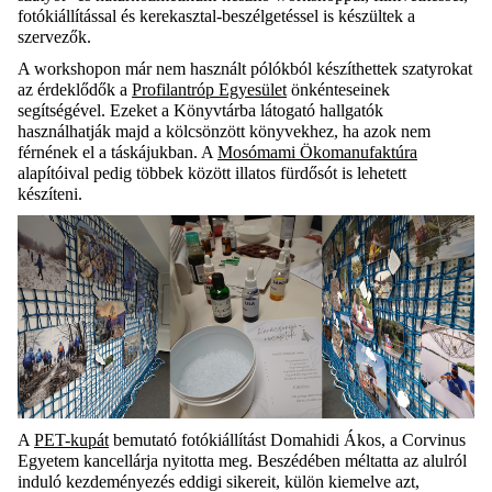
fotókiállítással és kerekasztal-beszélgetéssel is készültek a
szervezők.
A workshopon már nem használt pólókból készíthettek szatyrokat
az érdeklődők a
Profilantróp Egyesület
önkénteseinek
segítségével. Ezeket a Könyvtárba látogató hallgatók
használhatják majd a kölcsönzött könyvekhez, ha azok nem
férnének el a táskájukban. A
Mosómami Ökomanufaktúra
alapítóival pedig többek között illatos fürdősót is lehetett
készíteni.
A
PET-kupát
bemutató fotókiállítást
Domahidi
Ákos, a Corvinus
Egyetem kancellárja nyitotta meg. Beszédében méltatta az alulról
induló kezdeményezés
eddigi sikerei
t, külön kie
melve azt,