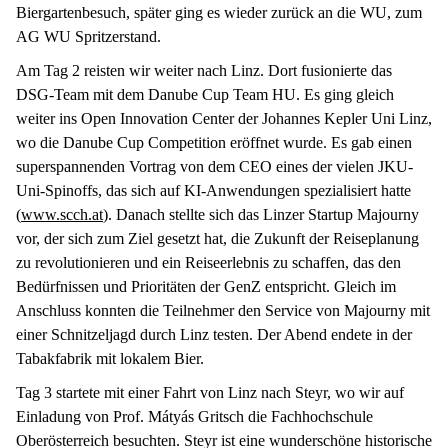
Biergartenbesuch, später ging es wieder zurück an die WU, zum
AG WU Spritzerstand.
Am Tag 2 reisten wir weiter nach Linz. Dort fusionierte das
DSG-Team mit dem Danube Cup Team HU. Es ging gleich
weiter ins Open Innovation Center der Johannes Kepler Uni Linz,
wo die Danube Cup Competition eröffnet wurde. Es gab einen
superspannenden Vortrag von dem CEO eines der vielen JKU-
Uni-Spinoffs, das sich auf KI-Anwendungen spezialisiert hatte
(
www.scch.at
). Danach stellte sich das Linzer Startup Majourny
vor, der sich zum Ziel gesetzt hat, die Zukunft der Reiseplanung
zu revolutionieren und ein Reiseerlebnis zu schaffen, das den
Bedürfnissen und Prioritäten der GenZ entspricht. Gleich im
Anschluss konnten die Teilnehmer den Service von Majourny mit
einer Schnitzeljagd durch Linz testen. Der Abend endete in der
Tabakfabrik mit lokalem Bier.
Tag 3 startete mit einer Fahrt von Linz nach Steyr, wo wir auf
Einladung von Prof. Mátyás Gritsch die Fachhochschule
Oberösterreich besuchten. Steyr ist eine wunderschöne historische