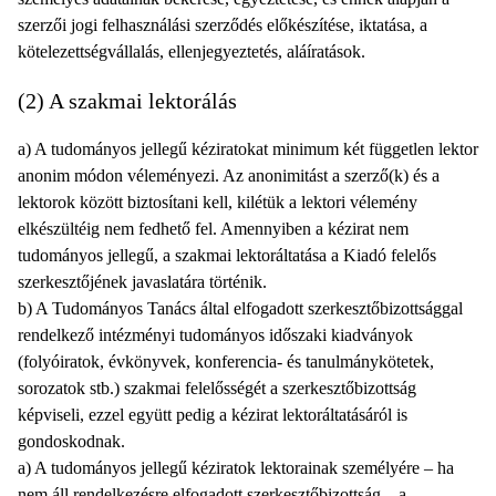
szerzői jogi felhasználási szerződés előkészítése, iktatása, a
kötelezettségvállalás, ellenjegyeztetés, aláíratások.
(2) A szakmai lektorálás
a) A tudományos jellegű kéziratokat minimum két független lektor
anonim módon véleményezi. Az anonimitást a szerző(k) és a
lektorok között biztosítani kell, kilétük a lektori vélemény
elkészültéig nem fedhető fel. Amennyiben a kézirat nem
tudományos jellegű, a szakmai lektoráltatása a Kiadó felelős
szerkesztőjének javaslatára történik.
b) A Tudományos Tanács által elfogadott szerkesztőbizottsággal
rendelkező intézményi tudományos időszaki kiadványok
(folyóiratok, évkönyvek, konferencia- és tanulmánykötetek,
sorozatok stb.) szakmai felelősségét a szerkesztőbizottság
képviseli, ezzel együtt pedig a kézirat lektoráltatásáról is
gondoskodnak.
a) A tudományos jellegű kéziratok lektorainak személyére – ha
nem áll rendelkezésre elfogadott szerkesztőbizottság – a