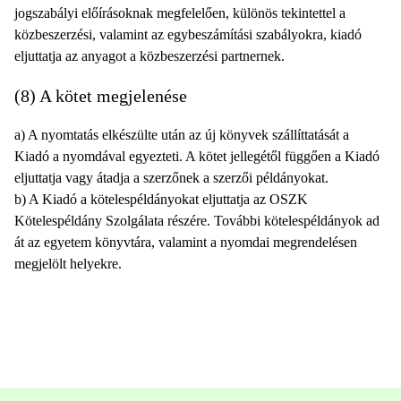
jogszabályi előírásoknak megfelelően, különös tekintettel a
közbeszerzési, valamint az egybeszámítási szabályokra, kiadó
eljuttatja az anyagot a közbeszerzési partnernek.
(8) A kötet megjelenése
a) A nyomtatás elkészülte után az új könyvek szállíttatását a
Kiadó a nyomdával egyezteti. A kötet jellegétől függően a Kiadó
eljuttatja vagy átadja a szerzőnek a szerzői példányokat.
b) A Kiadó a kötelespéldányokat eljuttatja az OSZK
Kötelespéldány Szolgálata részére. További kötelespéldányok ad
át az egyetem könyvtára, valamint a nyomdai megrendelésen
megjelölt helyekre.