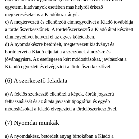
egyetemi kiadványok esetében más helyről érkező
megkereséseket is a Kiadóhoz irányít.
c) A megtervezett és ellenőrzött címnegyedívet a Kiadó továbbítja
a tördelőszerkesztőnek. A tördelőszerkesztő a Kiadó által készített
címnegyedívet helyezi el az egyes kötetekben.
d) A nyomdakészre betördelt, megtervezett kiadványt és
borítótervet a Kiadó eljuttatja a szerzőnek átnézésre és
jóváhagyásra. Az esetlegesen kért módosításokat, javításokat a
Ki- adó egyezteti és elvégezteti a tördelőszerkesztővel.
(6) A szerkesztő feladata
a) A felelős szerkesztő ellenőrzi a képek, ábrák jogszerű
felhasználását és az általa javasolt tipográfiai és egyéb
módosításokat a Kiadó elvégezteti a tördelőszerkesztővel.
(7) Nyomdai munkák
a) A nyomdakész, betördelt anyag birtokában a Kiadó a