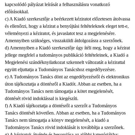
kapcsolódó pályázat leírását a felhasználásra vonatkozó
előírásokkal.
c) A Kiadó szerkesztője a beérkezett kéziratot előzetesen átolvassa
és ellenőrzi, hogy a kézirat a benyújtási feltételeknek eleget tett-e,
véleményezi a kéziratot, és javaslatot tesz a megjelenésére.
Amennyiben szükséges, visszaküldi átdolgozásra a szerzőnek.
d) Amennyiben a Kiadó szerkesztője úgy ítéli meg, hogy a kézirat
jellege megfelel a tudományos publikáció feltételeinek, a Kiadó a
Megjelenési szándéknyilatkozat szkennelt változatát a kézirattal
együtt eljuttatja a Tudományos Tanácshoz engedélyezésre.
e) A Tudományos Tanács dönt az engedélyezésről és elektronikus
úton tájékoztatja a döntésről a Kiadót. Abban az esetben, ha a
Tudományos Tanács nem támogatja a kötet megjelenését,
döntését rövid indoklással is kiegészíti.
f) A Kiadó tájékoztatja a döntésről a szerzőt a Tudományos
Tanács döntését követően. Abban az esetben, ha a Tudományos
Tanács nem támogatja a könyv megjelenését, a kiadó a
Tudományos Tanács rövid indoklását is továbbítja a szerzőnek.
g) A kéziratok átvétele és besorolása az alábbi kategóriákba: