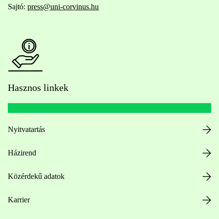
Sajtó:
press@uni-corvinus.hu
Hasznos linkek
Nyitvatartás
Házirend
Közérdekű adatok
Karrier