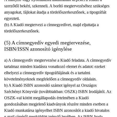
szerzőtől bekéri, szkenneli. A borító megtervezéséhez szükséges
anyagokat, fájlokat átadja a tördelőszerkesztőnek, a tipográfiát
egyezteti.
(b) A Kiadó megtervezi a címnegyedívet, majd eljuttatja a
tördelőszerkesztőnek.
(5) A címnegyedív egyedi megtervezése,
ISBN/ISSN azonosító igénylése
a) A címnegyedív megtervezése a Kiadó feladata. A címnegyedív
tartalmaz minden kiadásra vonatkozó elemet és adatot: ezeket
elhelyezi a címnegyedív tipográfiájának és a tartalmi
követelményeknek megfelelően a címnegyedív oldalain.
b) A Kiadó ISBN azonosító számot igényel az Országos
Széchényi Könyvtár (továbbiakban: OSZK) ISBN Irodájától. Az
OSZK-val kötött megállapodás értelmében a Kiadó
gondozásában megjelenő kiadványok részére minden esetben a
Kiadó munkatársa igényelhet ISBN azonosítót a kiadó hivatalos
e-mail címéről megküldött igénylő levélben. Az ISBN Iroda