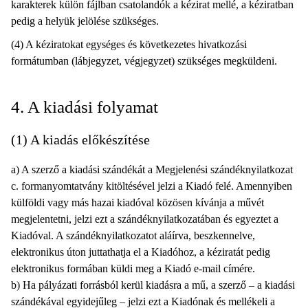
karakterek külön fájlban csatolandók a kézirat mellé, a kéziratban
pedig a helyük jelölése szükséges.
(4) A kéziratokat egységes és következetes hivatkozási
formátumban (lábjegyzet, végjegyzet) szükséges megküldeni.
4. A kiadási folyamat
(1) A kiadás előkészítése
a) A szerző a kiadási szándékát a Megjelenési szándéknyilatkozat
c. formanyomtatvány kitöltésével jelzi a Kiadó felé. Amennyiben
külföldi vagy más hazai kiadóval közösen kívánja a művét
megjelentetni, jelzi ezt a szándéknyilatkozatában és egyeztet a
Kiadóval. A szándéknyilatkozatot aláírva, beszkennelve,
elektronikus úton juttathatja el a Kiadóhoz, a kéziratát pedig
elektronikus formában küldi meg a Kiadó e-mail címére.
b) Ha pályázati forrásból kerül kiadásra a mű, a szerző – a kiadási
szándékával egyidejűleg – jelzi ezt a Kiadónak és mellékeli a