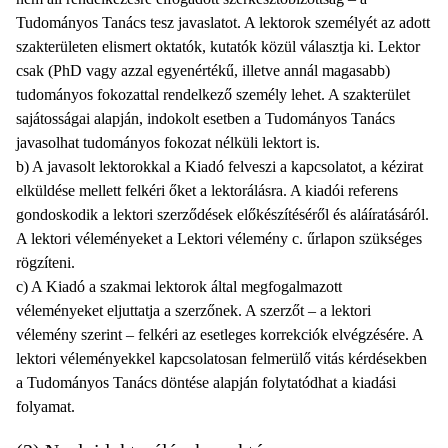
Tudományos Tanács tesz javaslatot. A lektorok személyét az adott
szakterületen elismert oktatók, kutatók közül választja ki. Lektor
csak (PhD vagy azzal egyenértékű, illetve annál magasabb)
tudományos fokozattal rendelkező személy lehet. A szakterület
sajátosságai alapján, indokolt esetben a Tudományos Tanács
javasolhat tudományos fokozat nélküli lektort is.
b) A javasolt lektorokkal a Kiadó felveszi a kapcsolatot, a kézirat
elküldése mellett felkéri őket a lektorálásra. A kiadói referens
gondoskodik a lektori szerződések előkészítéséről és aláíratásáról.
A lektori véleményeket a Lektori vélemény c. űrlapon szükséges
rögzíteni.
c) A Kiadó a szakmai lektorok által megfogalmazott
véleményeket eljuttatja a szerzőnek. A szerzőt – a lektori
vélemény szerint – felkéri az esetleges korrekciók elvégzésére. A
lektori véleményekkel kapcsolatosan felmerülő vitás kérdésekben
a Tudományos Tanács döntése alapján folytatódhat a kiadási
folyamat.