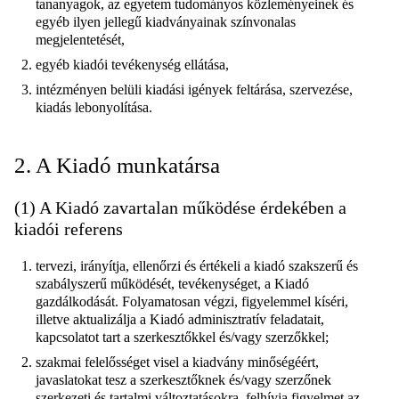
tananyagok, az egyetem tudományos közleményeinek és
egyéb ilyen jellegű kiadványainak színvonalas
megjelentetését,
egyéb kiadói tevékenység ellátása,
intézményen belüli kiadási igények feltárása, szervezése,
kiadás lebonyolítása.
2. A Kiadó munkatársa
(1) A Kiadó zavartalan működése érdekében a
kiadói referens
tervezi, irányítja, ellenőrzi és értékeli a kiadó szakszerű és
szabályszerű működését, tevékenységet, a Kiadó
gazdálkodását. Folyamatosan végzi, figyelemmel kíséri,
illetve aktualizálja a Kiadó adminisztratív feladatait,
kapcsolatot tart a szerkesztőkkel és/vagy szerzőkkel;
szakmai felelősséget visel a kiadvány minőségéért,
javaslatokat tesz a szerkesztőknek és/vagy szerzőnek
szerkezeti és tartalmi változtatásokra, felhívja figyelmet az