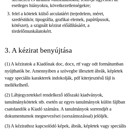
esetleges hiányokra, következetlenségekre;
felel a kötetek külső arculatáért (terjedelem, méret,
szedéstükör, tipográfia, grafikai elemek, papírtípusok,
kötészet), a szignált kézirat előállításáért, a
tördelőmunkálatokért.
3. A kézirat benyújtása
(1) A kéziratok a Kiadónak doc, docx, rtf vagy odt formátumban
nyújthatók be. Amennyiben a szövegbe illesztett ábrák, képletek
vagy speciális karakterek indokolják, pdf kiterjesztésű fájl is
mellékelhető.
(2) Lábjegyzetekkel rendelkező időszaki kiadványok,
tanulmánykötetek stb. esetén az egyes tanulmányok külön fájlban
csatolandók a Kiadó számára. A tanulmányok sorrendjét a
dokumentumok megnevezései (sorszámozással) jelöljék.
(3) A kézirathoz kapcsolódó képek, ábrák, képletek vagy speciális