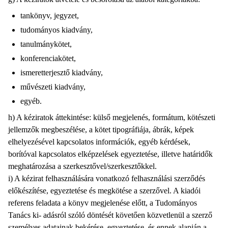
tankönyv, jegyzet,
tudományos kiadvány,
tanulmánykötet,
konferenciakötet,
ismeretterjesztő kiadvány,
művészeti kiadvány,
egyéb.
h) A kéziratok áttekintése: külső megjelenés, formátum, kötészeti
jellemzők megbeszélése, a kötet tipográfiája, ábrák, képek
elhelyezésével kapcsolatos információk, egyéb kérdések,
borítóval kapcsolatos elképzelések egyeztetése, illetve határidők
meghatározása a szerkesztővel/szerkesztőkkel.
i) A kézirat felhasználására vonatkozó felhasználási szerződés
előkészítése, egyeztetése és megkötése a szerzővel. A kiadói
referens feladata a könyv megjelenése előtt, a Tudományos
Tanács ki- adásról szóló döntését követően közvetlenül a szerző
személyes adatainak bekérése, egyeztetése, és ennek alapján a