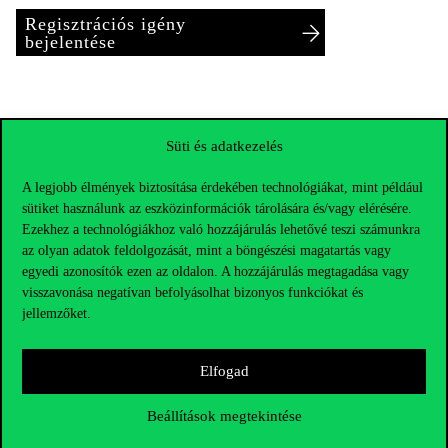
Regisztrációs igény
bejelentése
Süti és adatkezelés
A legjobb élmények biztosítása érdekében technológiákat, mint például
sütiket használunk az eszközinformációk tárolására és/vagy elérésére.
Ezekhez a technológiákhoz való hozzájárulás lehetővé teszi számunkra
az olyan adatok feldolgozását, mint a böngészési magatartás vagy
egyedi azonosítók ezen az oldalon. A hozzájárulás megtagadása vagy
visszavonása negatívan befolyásolhat bizonyos funkciókat és
jellemzőket.
Elfogad
Elérhetőségek
Beállítások megtekintése