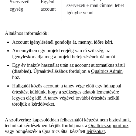
Szervezeti
Egyéni
szervezeti e-mail címmel lehet
egység
account
igénybe venni.
Általános információk:
Account igénylésénél gondolja át, mennyi időre kéri.
Amennyiben egy projekt erejéig van rá szükség, az
igényléskor adja meg a projekt befejezésének dátumát.
Egy év inaktív használat után az account automatikus zárul
(disabled). Újraaktiválásához forduljon a
Qualtrics Admin
-
hoz.
Hallgatói közös account: a tanév vége előtt egy hónappal
értesítést küldünk, hogy a szükséges adatok lementésére
legyen elég idő. A tanév végével további értesítés nélkül
töröljük a kérdőíveket.
A szoftverhez kapcsolódóan felhasználói képzést nem biztosítunk,
technikai kérdésekben kérjük forduljanak a
Qualtrics-supporthoz
,
vagy böngésszék a Qualtrics által készített
leírásokat
.