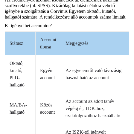
szoftverekbe (pl. SPSS). Kizárólag kutatási célokra vehető
igénybe a szolgáltatás a Corvinus Egyetem oktatói, kutatói,
hallgatói számára. A rendelkezésre álló accountok száma limitált.
Ki igényelhet accountot?
Account
Státusz
Megjegyzés
típusa
Oktató,
kutató,
Egyéni
Az egyetemről való távozásig
PhD-
account
használható az account.
hallgató
Az account az adott tanév
MA/BA-
Közös
végéig él, TDK-hoz,
hallgató
account
szakdolgozathoz használható.
Az ISZK-tól igényelt