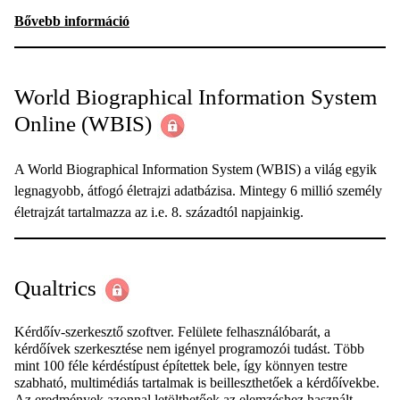
Bővebb információ
World Biographical Information System
Online
(WBIS)
A World Biographical Information System (WBIS) a világ egyik
legnagyobb, átfogó életrajzi adatbázisa. Mintegy 6 millió személy
életrajzát tartalmazza az i.e. 8. századtól napjainkig.
Qualtrics
Kérdőív-szerkesztő szoftver. Felülete felhasználóbarát, a
kérdőívek szerkesztése nem igényel programozói tudást. Több
mint 100 féle kérdéstípust építettek bele, így könnyen testre
szabható, multimédiás tartalmak is beilleszthetőek a kérdőívekbe.
Az eredmények azonnal letölthetőek az elemzéshez használt