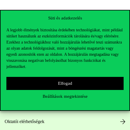
Süti és adatkezelés
A legjobb élmények biztosítása érdekében technológiákat, mint például
sütiket használunk az eszközinformációk tárolására és/vagy elérésére.
Ezekhez a technológiákhoz való hozzájárulás lehetővé teszi számunkra
az olyan adatok feldolgozását, mint a böngészési magatartás vagy
egyedi azonosítók ezen az oldalon. A hozzájárulás megtagadása vagy
visszavonása negatívan befolyásolhat bizonyos funkciókat és
jellemzőket.
Elérhetőségek
Elfogad
Telefonszám:
+36 1 482 5000
Beállítások megtekintése
Kérdésed van a felvételivel kapcsolatban?
Oktatói elérhetőségek