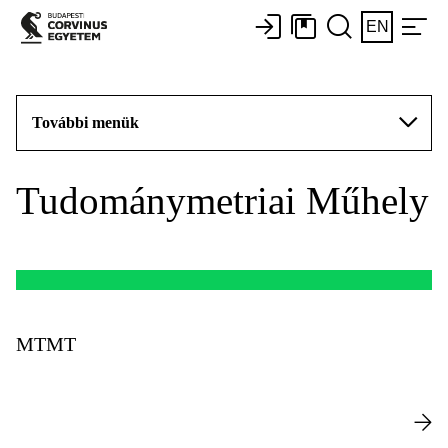
EN
További menük
Tudománymetriai Műhely
MTMT