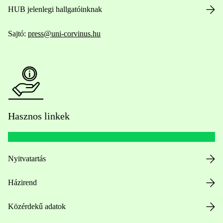
HUB jelenlegi hallgatóinknak
Sajtó:
press@uni-corvinus.hu
Hasznos linkek
Nyitvatartás
Házirend
Közérdekű adatok