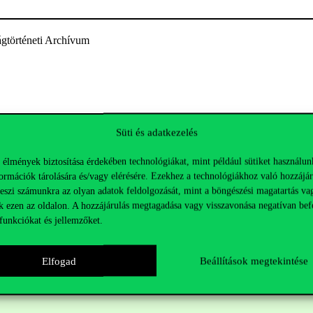
történeti Archívum
Süti és adatkezelés
 élmények biztosítása érdekében technológiákat, mint például sütiket használun
ormációk tárolására és/vagy elérésére. Ezekhez a technológiákhoz való hozzájár
teszi számunkra az olyan adatok feldolgozását, mint a böngészési magatartás va
k ezen az oldalon. A hozzájárulás megtagadása vagy visszavonása negatívan bef
funkciókat és jellemzőket.
Elfogad
Beállítások megtekintése