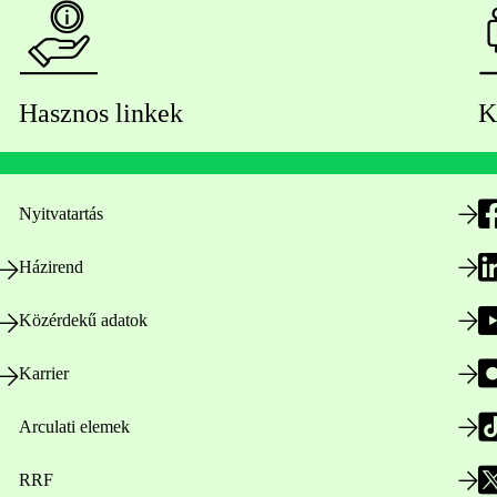
Hasznos linkek
K
Nyitvatartás
Házirend
Közérdekű adatok
Karrier
Arculati elemek
RRF