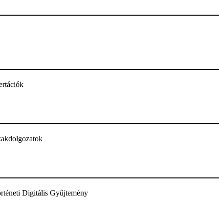
ertációk
zakdolgozatok
téneti Digitális Gyűjtemény