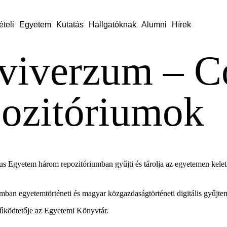
ételi
Egyetem
Kutatás
Hallgatóknak
Alumni
Hírek
viverzum – C
ozitóriumok
s Egyetem három repozitóriumban gyűjti és tárolja az egyetemen kelet
mban egyetemtörténeti és magyar közgazdaságtörténeti digitális gyűjtem
űködtetője az Egyetemi Könyvtár.