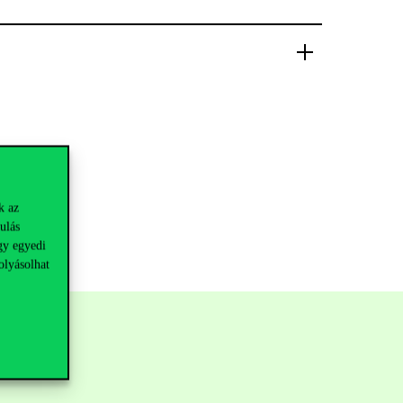
k az
ulás
gy egyedi
olyásolhat