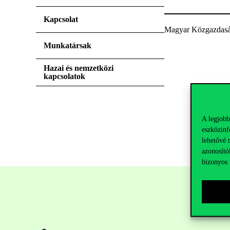
Kapcsolat
Magyar Közgazdaság
Munkatársak
Hazai és nemzetközi
kapcsolatok
A legjobb
eszközinf
lehetővé 
azonosító
bizonyos 