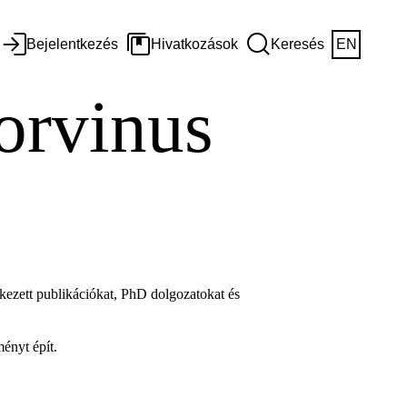
Bejelentkezés
Hivatkozások
Keresés
EN
orvinus
kezett publikációkat, PhD dolgozatokat és
ényt épít.