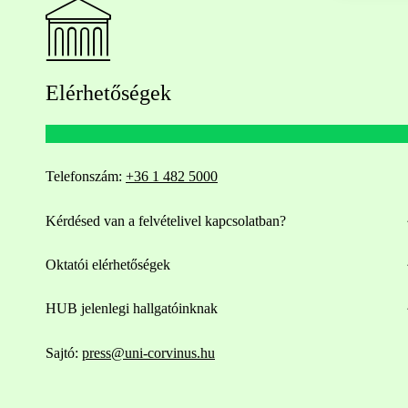
Elérhetőségek
Telefonszám:
+36 1 482 5000
Kérdésed van a felvételivel kapcsolatban?
Oktatói elérhetőségek
HUB jelenlegi hallgatóinknak
Sajtó:
press@uni-corvinus.hu