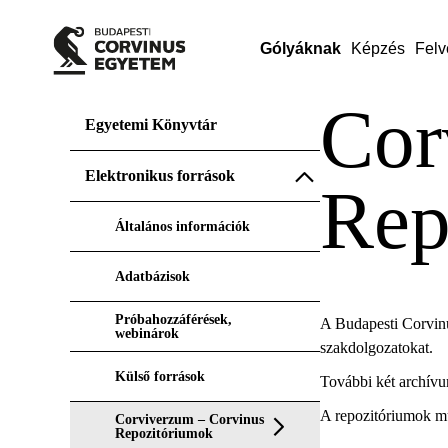
Gólyáknak
Képzés
Felv
Cor
Egyetemi Könyvtár
Elektronikus források
Rep
Általános információk
Adatbázisok
Próbahozzáférések,
A Budapesti Corvinu
webinárok
szakdolgozatokat.
Külső források
További két archívu
A repozitóriumok m
Corviverzum – Corvinus
Repozitóriumok