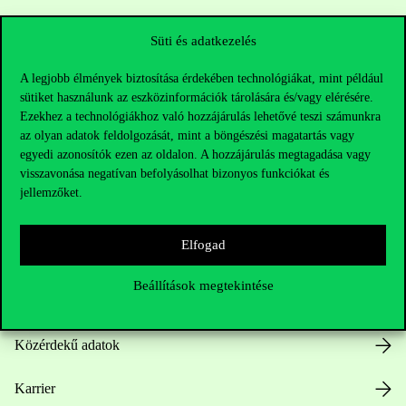
Sajtó:
press@uni-corvinus.hu
Süti és adatkezelés
A legjobb élmények biztosítása érdekében technológiákat, mint például
sütiket használunk az eszközinformációk tárolására és/vagy elérésére.
Ezekhez a technológiákhoz való hozzájárulás lehetővé teszi számunkra
az olyan adatok feldolgozását, mint a böngészési magatartás vagy
egyedi azonosítók ezen az oldalon. A hozzájárulás megtagadása vagy
visszavonása negatívan befolyásolhat bizonyos funkciókat és
Hasznos linkek
jellemzőket.
Elfogad
Nyitvatartás
Beállítások megtekintése
Házirend
Közérdekű adatok
Karrier