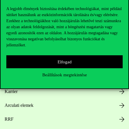
A legjobb élmények biztosítása érdekében technológiákat, mint például
sütiket használunk az eszközinformációk tárolására és/vagy elérésére.
Ezekhez a technológiákhoz való hozzájárulás lehetővé teszi számunkra
Hasznos linkek
az olyan adatok feldolgozását, mint a böngészési magatartás vagy
egyedi azonosítók ezen az oldalon. A hozzájárulás megtagadása vagy
visszavonása negatívan befolyásolhat bizonyos funkciókat és
jellemzőket.
Nyitvatartás
Elfogad
Házirend
Beállítások megtekintése
Közérdekű adatok
Karrier
Arculati elemek
RRF