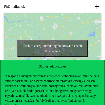
PhD hallgatók
Click to accept marketing cookies and enable
this content
Süti és adatkezelés
A legjobb élmények biztosítása érdekében technológiákat, mint például
sütiket használunk az eszközinformációk tárolására és/vagy elérésére.
Ezekhez a technológiákhoz való hozzájárulás lehetővé teszi számunkra
az olyan adatok feldolgozását, mint a böngészési magatartás vagy
egyedi azonosítók ezen az oldalon. A hozzájárulás megtagadása vagy
visszavonása negatívan befolyásolhat bizonyos funkciókat és