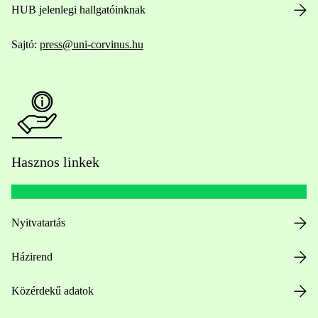
HUB jelenlegi hallgatóinknak
Sajtó:
press@uni-corvinus.hu
Hasznos linkek
Nyitvatartás
Házirend
Közérdekű adatok