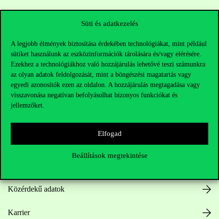
Sajtó:
press@uni-corvinus.hu
Süti és adatkezelés
A legjobb élmények biztosítása érdekében technológiákat, mint például
sütiket használunk az eszközinformációk tárolására és/vagy elérésére.
Ezekhez a technológiákhoz való hozzájárulás lehetővé teszi számunkra
az olyan adatok feldolgozását, mint a böngészési magatartás vagy
egyedi azonosítók ezen az oldalon. A hozzájárulás megtagadása vagy
visszavonása negatívan befolyásolhat bizonyos funkciókat és
Hasznos linkek
jellemzőket.
Elfogad
Nyitvatartás
Beállítások megtekintése
Házirend
Közérdekű adatok
Karrier