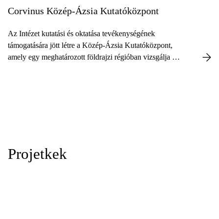
Corvinus Közép-Ázsia Kutatóközpont
Az Intézet kutatási és oktatása tevékenységének
támogatására jött létre a Közép-Ázsia Kutatóközpont,
amely egy meghatározott földrajzi régióban vizsgálja a
gazdaság, a politika és az intézményrendszer fejlődését,
sajátosságait.
Projetkek