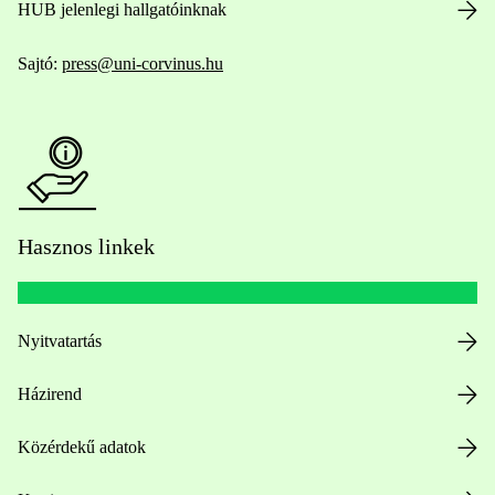
HUB jelenlegi hallgatóinknak
Sajtó:
press@uni-corvinus.hu
Hasznos linkek
Nyitvatartás
Házirend
Közérdekű adatok