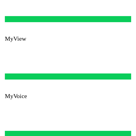
MyView
MyVoice