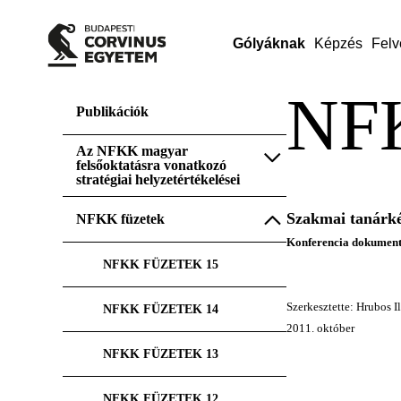
Gólyáknak
Képzés
Felv
NF
Publikációk
Az NFKK magyar
felsőoktatásra vonatkozó
stratégiai helyzetértékelései
Szakmai tanárké
NFKK füzetek
Konferencia dokumen
NFKK FÜZETEK 15
Szerkesztette: Hrubos Il
NFKK FÜZETEK 14
2011. október
NFKK FÜZETEK 13
NFKK FÜZETEK 12