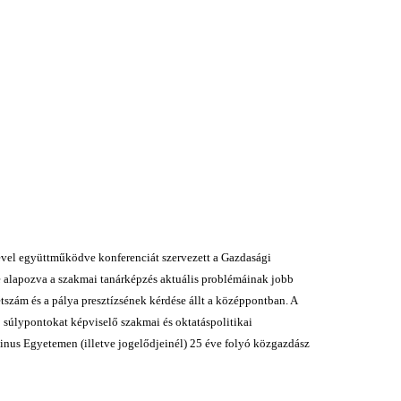
vel együttműködve konferenciát szervezett a Gazdasági
re alapozva a szakmai tanárképzés aktuális problémáinak jobb
étszám és a pálya presztízsének kérdése állt a középpontban. A
ó súlypontokat képviselő szakmai és oktatáspolitikai
vinus Egyetemen (illetve jogelődjeinél) 25 éve folyó közgazdász