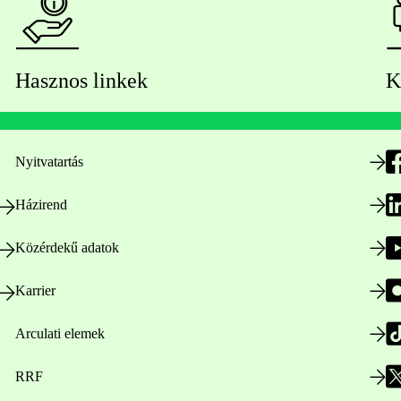
Hasznos linkek
K
Nyitvatartás
Házirend
Közérdekű adatok
Karrier
Arculati elemek
RRF