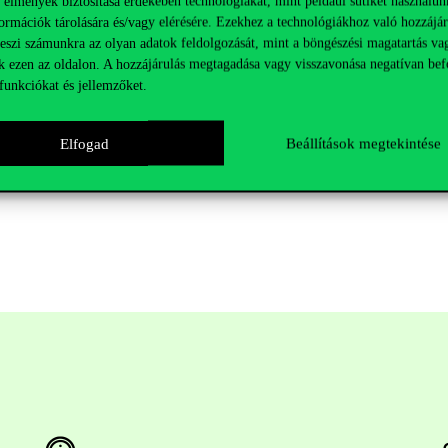
 élmények biztosítása érdekében technológiákat, mint például sütiket használun
ódó dokumentumok
ormációk tárolására és/vagy elérésére. Ezekhez a technológiákhoz való hozzájár
teszi számunkra az olyan adatok feldolgozását, mint a böngészési magatartás va
k ezen az oldalon. A hozzájárulás megtagadása vagy visszavonása negatívan bef
7a-1.cb4_.pdf
funkciókat és jellemzőket.
Elfogad
Beállítások megtekintése
zését és a füzet megjelenését Tanárképzők Szövetsége támogatta.