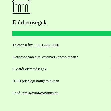
Elérhetőségek
Telefonszám:
+36 1 482 5000
Kérdésed van a felvételivel kapcsolatban?
Oktatói elérhetőségek
HUB jelenlegi hallgatóinknak
Sajtó:
press@uni-corvinus.hu