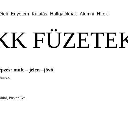
ételi
Egyetem
Kutatás
Hallgatóknak
Alumni
Hírek
KK FÜZETEK
pzés: múlt – jelen –jövő
tumok
dikó, Pfister Éva