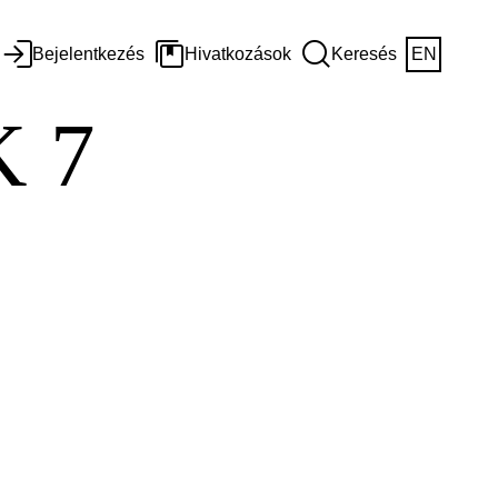
Bejelentkezés
Hivatkozások
Keresés
EN
 7