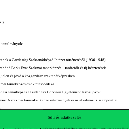
2-3
ő tanulmányok:
képek a Gazdasági Szaktanárképző Intézet történetéből (1936-1948)
abóné Berki Éva: Szakmai tanárképzés – tradíciók és új késztetések
 jelen és jövő a közgazdász szaktanárképzésben
kmai tanárképzés és oktatáspolitika
zdász tanárképzés a Budapesti Corvinus Egyetemen: lesz-e jövő?
yné: A szakmai tanárokat képző intézmények és az alkalmazók szempontjai
t:
Süti és adatkezelés