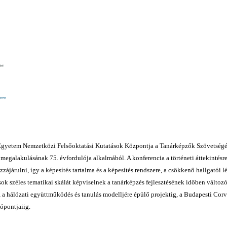
Egyetem Nemzetközi Felsőoktatási Kutatások Központja a Tanárképzők Szövetségé
megalakulásának 75. évfordulója alkalmából. A konferencia a történeti áttekintés
zájárulni, így a képesítés tartalma és a képesítés rendszere, a csökkenő hallgatói l
ok széles tematikai skálát képviselnek a tanárképzés fejlesztésének időben változ
, a hálózati együttműködés és tanulás modelljére épülő projektig, a Budapesti Cor
ópontjaiig.