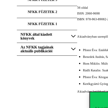
56 oldal
NFKK FÜZETEK 2
ISSN: 2060-9698
ISBN: 978-963-89082-
NFKK FÜZETEK 1
NFKK által kiadott
A kiadványban szerepl
könyvek
Az NFKK tagjainak
Pfister Éva: Emlék
aktuális publikációi
Benedek András, Sz
Horn Miklós: Múlt,
Rádli Katalin: Sza
Pfister Éva: Közga
Kerékgyártó Györg
A kiadvány letölthető it