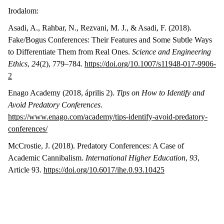
Irodalom:
Asadi, A., Rahbar, N., Rezvani, M. J., & Asadi, F. (2018).
Fake/Bogus Conferences: Their Features and Some Subtle Ways
to Differentiate Them from Real Ones.
Science and Engineering
Ethics
,
24
(2), 779–784.
https://doi.org/10.1007/s11948-017-9906-
2
Enago Academy (2018, április 2).
Tips on How to Identify and
Avoid Predatory Conferences
.
https://www.enago.com/academy/tips-identify-avoid-predatory-
conferences/
McCrostie, J. (2018). Predatory Conferences: A Case of
Academic Cannibalism.
International Higher Education
,
93
,
Article 93.
https://doi.org/10.6017/ihe.0.93.10425