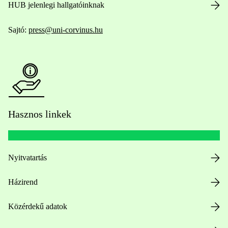
HUB jelenlegi hallgatóinknak
Sajtó:
press@uni-corvinus.hu
Hasznos linkek
Nyitvatartás
Házirend
Közérdekű adatok