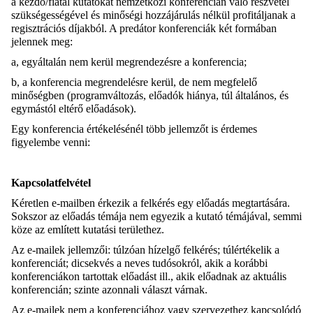
a kezdő/fiatal kutatókat nemzetközi konferencián való részvétel
szükségességével és minőségi hozzájárulás nélkül profitáljanak a
regisztrációs díjakból. A predátor konferenciák két formában
jelennek meg:
a, egyáltalán nem kerül megrendezésre a konferencia;
b, a konferencia megrendelésre kerül, de nem megfelelő
minőségben (programváltozás, előadók hiánya, túl általános, és
egymástól eltérő előadások).
Egy konferencia értékelésénél több jellemzőt is érdemes
figyelembe venni:
Kapcsolatfelvétel
Kéretlen e-mailben érkezik a felkérés egy előadás megtartására.
Sokszor az előadás témája nem egyezik a kutató témájával, semmi
köze az említett kutatási területhez.
Az e-mailek jellemzői: túlzóan hízelgő felkérés; túlértékelik a
konferenciát; dicsekvés a neves tudósokról, akik a korábbi
konferenciákon tartottak előadást ill., akik előadnak az aktuális
konferencián; szinte azonnali választ várnak.
Az e-mailek nem a konferenciához vagy szervezethez kapcsolódó