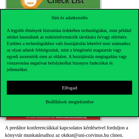
Süti és adatkezelés
A legjobb élmények biztosítása érdekében technológiákat, mint például
sütiket használunk az eszközinformációk tárolására és/vagy elérésére.
Ezekhez a technológiákhoz való hozzájárulás lehetővé teszi számunkra
az olyan adatok feldolgozását, mint a böngészési magatartás vagy
egyedi azonosítók ezen az oldalon. A hozzájárulás megtagadása vagy
visszavonása negatívan befolyásolhat bizonyos funkciókat és
jellemzőket.
Elfogad
Beállítások megtekintése
A predátor konferenciákkal kapcsolatos kérdéseivel forduljon a
könyvtár munkatársaihoz az oktkut@uni-corvinus.hu címen.