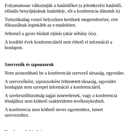
Folyamatosan változtatják a határidőket (a jelentkezési határidő,
előadás benyújtásának határideje, sőt a konferencia dátumát is)
Turisztikailag vonzó helyszínen kerülnek megrendezésre, erre
fókuszálnak leginkább az e-mailekben.
Jellemző a gyors bírálati eljárás (akár néhány óra).
A korábbi évek konferenciáiról nem érhető el információ a
honlapon.
Szervezők és szponzorok
Nem azonosítható be a konferenciát szervező társaság, egyesület.
A szervezőként, szponzorként feltüntetett társaság, egyesület
honlapján nem szerepel információ a konferenciáról.
A szerkesztőbizottság tagjai ismeretlenek, vagy a konferencia
témájához nem köthető szakterületen tevékenykednek.
A konferencia nem köthető neves egyetemhez, ismert
szervezethez.