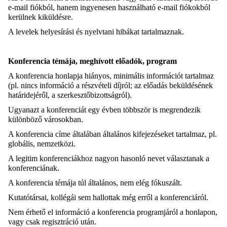
e-mail fiókból, hanem ingyenesen használható e-mail fiókokból
kerülnek kiküldésre.
A levelek helyesírási és nyelvtani hibákat tartalmaznak.
Konferencia témája, meghívott előadók, program
A konferencia honlapja hiányos, minimális információt tartalmaz
(pl. nincs információ a részvételi díjról; az előadás beküldésének
határidejéről, a szerkesztőbizottságról).
Ugyanazt a konferenciát egy évben többször is megrendezik
különböző városokban.
A konferencia címe általában általános kifejezéseket tartalmaz, pl.
globális, nemzetközi.
A legitim konferenciákhoz nagyon hasonló nevet választanak a
konferenciának.
A konferencia témája túl általános, nem elég fókuszált.
Kutatótársai, kollégái sem hallottak még erről a konferenciáról.
Nem érhető el információ a konferencia programjáról a honlapon,
vagy csak regisztráció után.