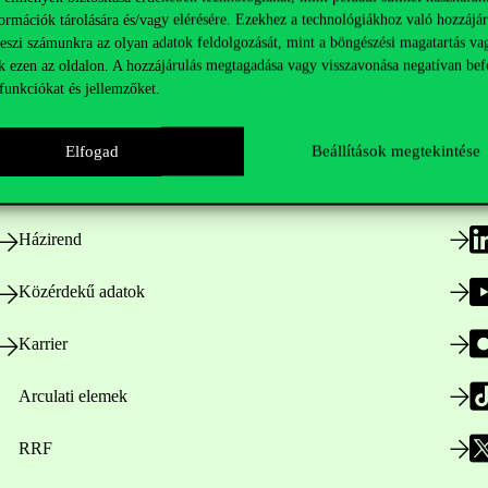
ormációk tárolására és/vagy elérésére. Ezekhez a technológiákhoz való hozzájár
teszi számunkra az olyan adatok feldolgozását, mint a böngészési magatartás va
k ezen az oldalon. A hozzájárulás megtagadása vagy visszavonása negatívan bef
Hasznos linkek
K
funkciókat és jellemzőket.
Elfogad
Beállítások megtekintése
Nyitvatartás
Házirend
Közérdekű adatok
Karrier
Arculati elemek
RRF