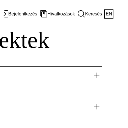
Bejelentkezés
Hivatkozások
Keresés
EN
jektek