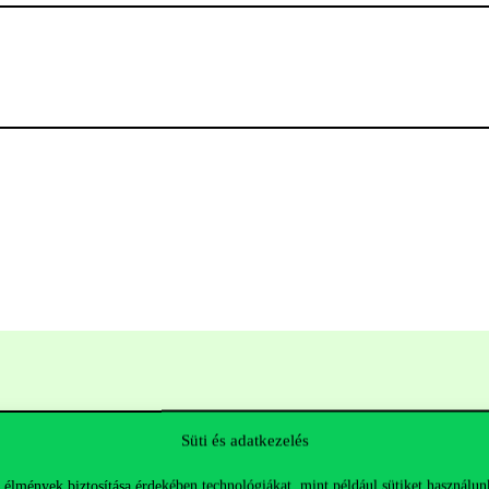
Süti és adatkezelés
 élmények biztosítása érdekében technológiákat, mint például sütiket használun