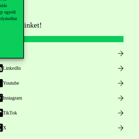
ulás
gy egyedi
olyásolhat
övess minket!
Facebook
LinkedIn
Youtube
Instagram
TikTok
X