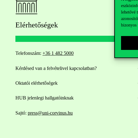
eszközinf
lehetővé 
azonosító
Elérhetőségek
bizonyos 
Telefonszám:
+36 1 482 5000
Kérdésed van a felvételivel kapcsolatban?
Oktatói elérhetőségek
HUB jelenlegi hallgatóinknak
Sajtó:
press@uni-corvinus.hu