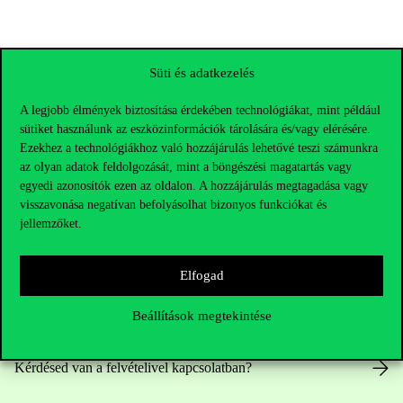
Süti és adatkezelés
A legjobb élmények biztosítása érdekében technológiákat, mint például
sütiket használunk az eszközinformációk tárolására és/vagy elérésére.
Ezekhez a technológiákhoz való hozzájárulás lehetővé teszi számunkra
az olyan adatok feldolgozását, mint a böngészési magatartás vagy
egyedi azonosítók ezen az oldalon. A hozzájárulás megtagadása vagy
visszavonása negatívan befolyásolhat bizonyos funkciókat és
jellemzőket.
Elérhetőségek
Elfogad
Beállítások megtekintése
Telefonszám:
+36 1 482 5000
Kérdésed van a felvételivel kapcsolatban?