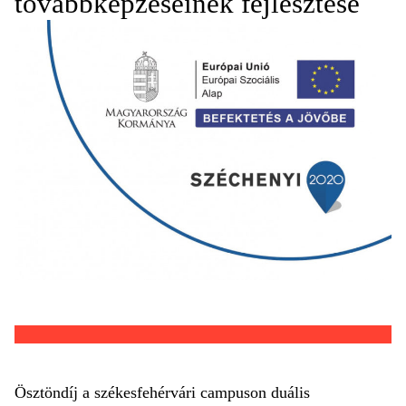
továbbképzéseinek fejlesztése
Ösztöndíj a székesfehérvári campuson duális