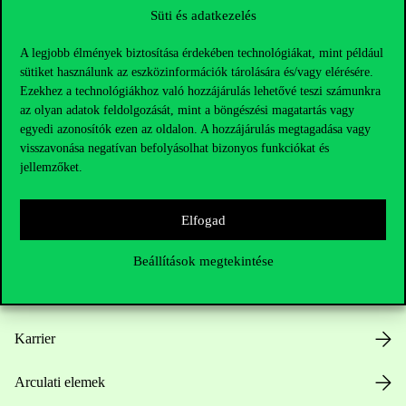
Süti és adatkezelés
A legjobb élmények biztosítása érdekében technológiákat, mint például
sütiket használunk az eszközinformációk tárolására és/vagy elérésére.
Ezekhez a technológiákhoz való hozzájárulás lehetővé teszi számunkra
az olyan adatok feldolgozását, mint a böngészési magatartás vagy
Hasznos linkek
egyedi azonosítók ezen az oldalon. A hozzájárulás megtagadása vagy
visszavonása negatívan befolyásolhat bizonyos funkciókat és
jellemzőket.
Nyitvatartás
Elfogad
Házirend
Beállítások megtekintése
Közérdekű adatok
Karrier
Arculati elemek