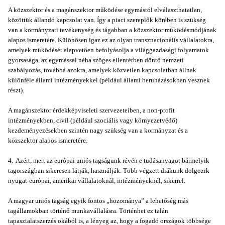
A közszektor és a magánszektor működése egymástól elválaszthatatlan,
közöttük állandó kapcsolat van. Így a piaci szereplők körében is szükség
van a kormányzati tevékenység és tágabban a közszektor működésmódjának
alapos ismeretére. Különösen igaz ez az olyan transznacionális vállalatokra,
amelyek működését alapvetően befolyásolja a világgazdasági folyamatok
gyorsasága, az egymással néha szöges ellentétben döntő nemzeti
szabályozás, továbbá azokra, amelyek közvetlen kapcsolatban állnak
különféle állami intézményekkel (például állami beruházásokban vesznek
részt).
A magánszektor érdekképviseleti szervezeteiben, a non-profit
intézményekben, civil (például szociális vagy környezetvédő)
kezdeményezésekben szintén nagy szükség van a kormányzat és a
közszektor alapos ismeretére.
4. Azért, mert az európai uniós tagságunk révén e tudásanyagot bármelyik
tagországban sikeresen látják, használják. Több végzett diákunk dolgozik
nyugat-európai, amerikai vállalatoknál, intézményeknél, sikerrel.
A magyar uniós tagság egyik fontos „hozománya” a lehetőség más
tagállamokban történő munkavállalásra. Történhet ez talán
tapasztalatszerzés okából is, a lényeg az, hogy a fogadó országok többsége