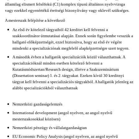
államilag elismert felsőfokú (C1) komplex típusú általános nyelvvizsga
vagy ezekkel egyenértékű érettségi bizonyítvány vagy oklevél szükséges.
A mesterszak felépítése a következő
Az első év kötelező tárgyaiból 42 kreditet kell felvenni a
szakkoordinátor útmutatásai alapján. Ennek során figyelembe vesszük a
hallgató előképzettségét, ezzel biztosítva, hogy az első év végére
mindenki a specializációnak megfelelő alapképzettségre szert tegyen.
A második évben a hallgatók specializációk közül választhatnak. A
specializációknál minden esetben kötelező felvenni a
Kutatásmódszertan/Research design, illetve a Szakszeminárium
(Dissertation seminar) 1. és 2. tárgyakat. Ezeken kívül 30 kreditnyi
tárgyat kell felvenni a specializációs tárgyakból. A hallgatók jelenleg az
alábbi specializációkból választhatnak
Nemzetközi gazdaságelemzés
International development (angol nyelven, az angol nyelvű
mesterszakosokkal közösen)
Nemzetközi pénzügy és vállalatgazdaságtan
EU Economic Policy Analysis (angol nyelven, az angol nyelvű