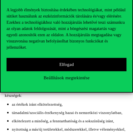
szervezet és környezete közötti összefüggések, kapcsolatok
felismerésére, megértésére és alakítására,
A legjobb élmények biztosítása érdekében technológiákat, mint például
sütiket használunk az eszközinformációk tárolására és/vagy elérésére.
az e szervezetek működésében megjelenő problémák és az új környezeti
Ezekhez a technológiákhoz való hozzájárulás lehetővé teszi számunkra
jelenségek önálló felismerésére, feladatok kijelölésére, megoldására,
az olyan adatok feldolgozását, mint a böngészési magatartás vagy
a gazdasági, a pénzügyi, a marketing és a menedzsment elméletek
egyedi azonosítók ezen az oldalon. A hozzájárulás megtagadása vagy
nemzetközi szintű alkalmazására
visszavonása negatívan befolyásolhat bizonyos funkciókat és
a nemzetközi üzleti környezet geopolitikai, társadalmi, kulturális és
jellemzőket.
vallási vonatkozásainak elemzésére,
hatékony nemzetközi üzleti stratégiák kidolgozására,
Elfogad
tárgyalási, meggyőzési technikák aktív és hatékony alkalmazására,
üzleti kommunikációra két idegen nyelven.
Beállítások megtekintése
12. A szakképzettség gyakorlásához szükséges személyes adottságok és
készségek:
az értékek iránt elkötelezettség,
társadalmi/szociális érzékenység hazai és nemzetközi viszonylatban,
elkötelezett a minőség, a fenntarthatóság és a sokszínűség iránt,
nyitottság a más/új területekkel, módszerekkel, illetve véleményekkel,