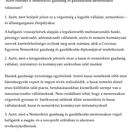
Miért érdemes a Nemzetközi gazdaság és gazdálkodás mesterszakot
választani?
1. Azért, mert belépőt jelent ez a végzettség a legjobb vállalati, nemzetközi –
és államigazgatási életpályákra.
A hallgatói visszajelzések alapján a legsikeresebb multinacionális banki,
pénzügyi tanácsadó, adótanácsadó vállalatok, uniós és nemzeti kormányzati
szervek karrierlehetőségei nyílnak meg azok számára, akik a Corvinus
Egyetem Nemzetközi gazdaság és gazdálkodás diplomájával rendelkeznek.
2. Azért, mert a közgazdászok jelentős része a hazai és nemzetközi gazdaság
vállalati, intézményi és kormányzati szektorban talál munkát.
Hazánk gazdasági nyitottsága egyértelmű: bruttó hazai termékünk több mint
háromnegyede export és import révén realizálódik; a hazai termelés döntő
része külföldön talál piacra; beruházásainkban kiemelkedő szerepe van a
transznacionális vállalatoknak. Nem csodálható tehát, hogy a mesterszakon
végzettek gyorsan és hatékonyan találnak állást nemzetközi és hazai
vállalatoknál, hazai és nemzetközi kormányzati intézményeknél.
3. Azért, mert a Nemzetközi gazdaság és gazdálkodás mesterszakon végző
hallgatók a magán- és a non-profit szférában is sikeresen
tevékenykedhetnek.