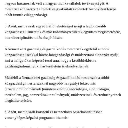
nagyon hasznosnak véli a magyar munkavállalók tevékenységét. A
mesterszakon szerzett elméleti és gyakorlati ismeretek bizonyítási terepe
tehát immár világgazdasági.
5. Azért, mert a szak egyedülálló lehetőséget nyújt a legfontosabb
közgazdasági ismeretek és más tudományterületek együttes megismerésére,
interdiszciplináris tudás elsajátítására.
A Nemzetközi gazdaság és gazdálkodás mesterszak egyfelől a többi
közgazdasági szakkal közös közgazdasági és módszertani alapozást nyújt,
ami a hallgatókat képessé teszi arra, hogy a későbbiekben a
gazdaságtudományok más területein is elmélyedjenek.
Másfelől a Nemzetközi gazdaság és gazdálkodás mesterszak a többi
közgazdasági mesterszaknál nagyobb hangsúlyt fektet más
társadalomtudományok (mindenekelőtt a szociológia, a politológia,
történelem, jog, nemzetközi tanulmányok) módszereinek és eredményeinek
megismertetésére.
6. Azért, mert a szak korszerű és nemzetközi összehasonlításban
versenyképes képzési programot biztosít.