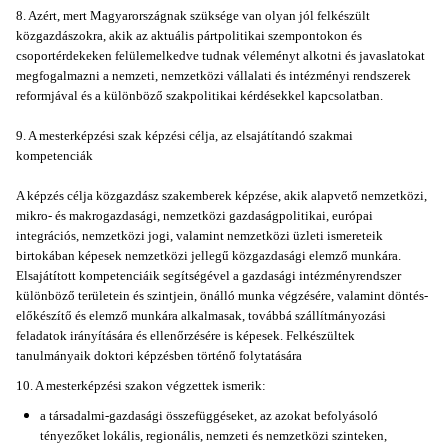
8. Azért, mert Magyarországnak szüksége van olyan jól felkészült
közgazdászokra, akik az aktuális pártpolitikai szempontokon és
csoportérdekeken felülemelkedve tudnak véleményt alkotni és javaslatokat
megfogalmazni a nemzeti, nemzetközi vállalati és intézményi rendszerek
reformjával és a különböző szakpolitikai kérdésekkel kapcsolatban.
9. A mesterképzési szak képzési célja, az elsajátítandó szakmai
kompetenciák
A képzés célja közgazdász szakemberek képzése, akik alapvető nemzetközi,
mikro- és makrogazdasági, nemzetközi gazdaságpolitikai, európai
integrációs, nemzetközi jogi, valamint nemzetközi üzleti ismereteik
birtokában képesek nemzetközi jellegű közgazdasági elemző munkára.
Elsajátított kompetenciáik segítségével a gazdasági intézményrendszer
különböző területein és szintjein, önálló munka végzésére, valamint döntés-
előkészítő és elemző munkára alkalmasak, továbbá szállítmányozási
feladatok irányítására és ellenőrzésére is képesek. Felkészültek
tanulmányaik doktori képzésben történő folytatására
10. A mesterképzési szakon végzettek ismerik:
a társadalmi-gazdasági összefüggéseket, az azokat befolyásoló
tényezőket lokális, regionális, nemzeti és nemzetközi szinteken,