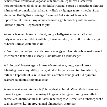
A mesterszak szakmai anyagában a nemzetközileg kurrens ismeretek,
módszerek szerepelnek. A tanterv kialakításánál éppen e nemzetközi oktatási
irányzatok nyomtak sokat a latban, váltak a végleges tanterv meghatározó
elemeivé. Kollégáink szerteágazó nemzetközi kutatási és oktatási
tapasztalattal bírnak. Programunk számos egyetemmel együtt működve
„kettős diploma” képzéseket folytat.
Az oktatás révén bizton állítható, hogy a hallgatók egyaránt sikerrel
pályázhatnak nemzetközi vállalati, hazai vállalati, nemzetközi intézményi
és hazai kormányzati állásokra.
7. Azért, mert a hallgatók kis létszáma a magyar felsőoktatásban szokásosnál
intenzívebb tanár-diák viszony kialakítására ad lehetőséget.
A Bologna-folyamat egyik fontos követelménye, hogy egy oktatóra
lehetőleg csak annyi diák jusson, akikkel folyamatosan tud foglalkozni,
tartani a kapcsolatot, s kellő szakmai és emberi támogatást tud nyújtani
számára az oktatási folyamat során.
A mesterszak e tekintetben is jó feltételekkel indul. Mivel több intézet és
tanszék együttes oktatói munkáját fogja át, a hallgató mindig számíthat
személyes, önálló tanulási, kutatási lehetőségre. A kiemelkedő tehetségeket a
szaktanszékek külön programmal támogatják, ösztönzik.