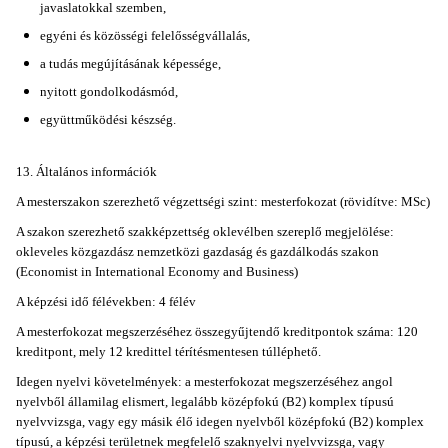
javaslatokkal szemben,
egyéni és közösségi felelősségvállalás,
a tudás megújításának képessége,
nyitott gondolkodásmód,
együttműködési készség.
13. Általános információk
A mesterszakon szerezhető végzettségi szint: mesterfokozat (rövidítve: MSc)
A szakon szerezhető szakképzettség oklevélben szereplő megjelölése:
okleveles közgazdász nemzetközi gazdaság és gazdálkodás szakon
(Economist in International Economy and Business)
A képzési idő félévekben: 4 félév
A mesterfokozat megszerzéséhez összegyűjtendő kreditpontok száma: 120
kreditpont, mely 12 kredittel térítésmentesen túlléphető.
Idegen nyelvi követelmények: a mesterfokozat megszerzéséhez angol
nyelvből államilag elismert, legalább középfokú (B2) komplex típusú
nyelvvizsga, vagy egy másik élő idegen nyelvből középfokú (B2) komplex
típusú, a képzési területnek megfelelő szaknyelvi nyelvvizsga, vagy