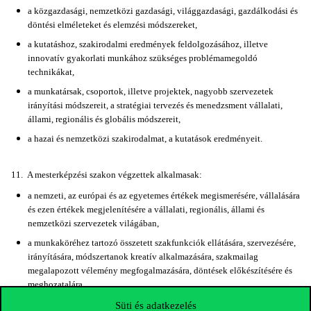
a közgazdasági, nemzetközi gazdasági, világgazdasági, gazdálkodási és
döntési elméleteket és elemzési módszereket,
a kutatáshoz, szakirodalmi eredmények feldolgozásához, illetve
innovatív gyakorlati munkához szükséges problémamegoldó
technikákat,
a munkatársak, csoportok, illetve projektek, nagyobb szervezetek
irányítási módszereit, a stratégiai tervezés és menedzsment vállalati,
állami, regionális és globális módszereit,
a hazai és nemzetközi szakirodalmat, a kutatások eredményeit.
11. A mesterképzési szakon végzettek alkalmasak:
a nemzeti, az európai és az egyetemes értékek megismerésére, vállalására
és ezen értékek megjelenítésére a vállalati, regionális, állami és
nemzetközi szervezetek világában,
a munkaköréhez tartozó összetett szakfunkciók ellátására, szervezésére,
irányítására, módszertanok kreatív alkalmazására, szakmailag
megalapozott vélemény megfogalmazására, döntések előkészítésére és
meghozatalára,
a vállalati, régió, állam és nemzetközi szervezeten belüli, illetve a
Süti és adatkezelés