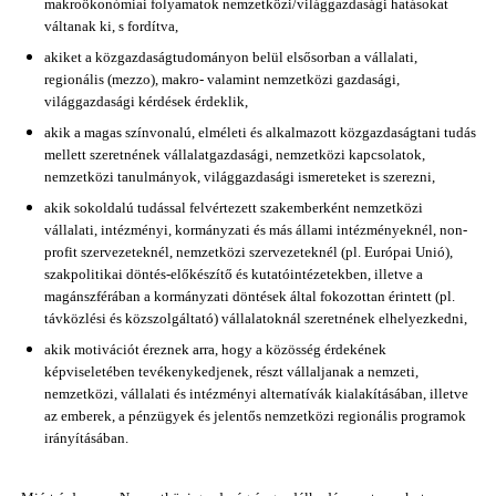
makroökonómiai folyamatok nemzetközi/világgazdasági hatásokat
váltanak ki, s fordítva,
akiket a közgazdaságtudományon belül elsősorban a vállalati,
regionális (mezzo), makro- valamint nemzetközi gazdasági,
világgazdasági kérdések érdeklik,
akik a magas színvonalú, elméleti és alkalmazott közgazdaságtani tudás
mellett szeretnének vállalatgazdasági, nemzetközi kapcsolatok,
nemzetközi tanulmányok, világgazdasági ismereteket is szerezni,
akik sokoldalú tudással felvértezett szakemberként nemzetközi
vállalati, intézményi, kormányzati és más állami intézményeknél, non-
profit szervezeteknél, nemzetközi szervezeteknél (pl. Európai Unió),
szakpolitikai döntés-előkészítő és kutatóintézetekben, illetve a
magánszférában a kormányzati döntések által fokozottan érintett (pl.
távközlési és közszolgáltató) vállalatoknál szeretnének elhelyezkedni,
akik motivációt éreznek arra, hogy a közösség érdekének
képviseletében tevékenykedjenek, részt vállaljanak a nemzeti,
nemzetközi, vállalati és intézményi alternatívák kialakításában, illetve
az emberek, a pénzügyek és jelentős nemzetközi regionális programok
irányításában.