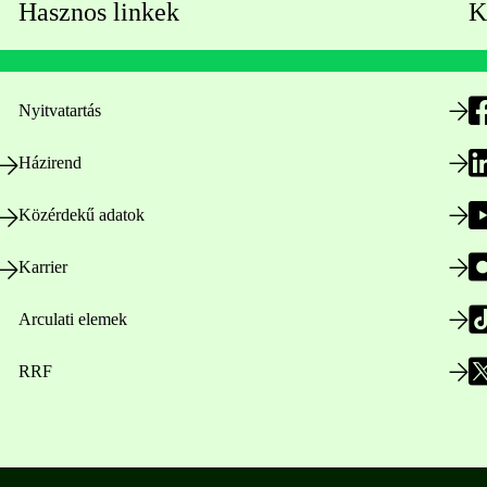
Hasznos linkek
K
Nyitvatartás
Házirend
Közérdekű adatok
Karrier
Arculati elemek
RRF