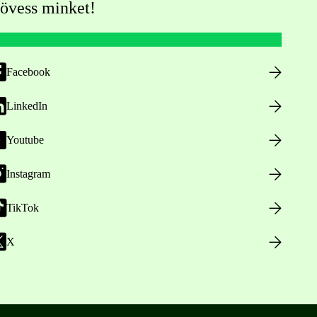
övess minket!
Facebook
LinkedIn
Youtube
Instagram
TikTok
X