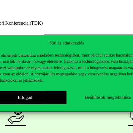
ri Konferencia (TDK)
Süti és adatkezelés
 élmények biztosítása érdekében technológiákat, mint például sütiket használun
ormációk tárolására és/vagy elérésére. Ezekhez a technológiákhoz való hozzájár
teszi számunkra az olyan adatok feldolgozását, mint a böngészési magatartás va
k ezen az oldalon. A hozzájárulás megtagadása vagy visszavonása negatívan bef
funkciókat és jellemzőket.
Elfogad
Beállítások megtekintése