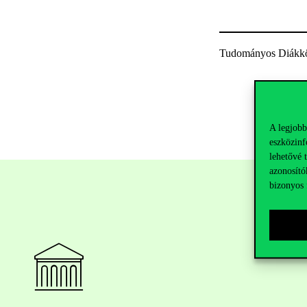
Tudományos Diákkö
A legjobb
eszközinf
lehetővé 
azonosító
bizonyos 