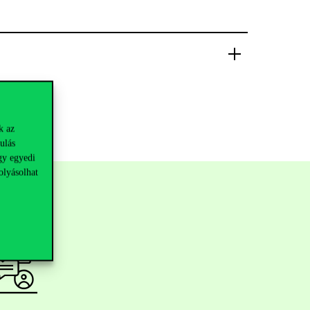
k az
ulás
gy egyedi
olyásolhat