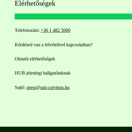
Elérhetőségek
Telefonszám:
+36 1 482 5000
Kérdésed van a felvételivel kapcsolatban?
Oktatói elérhetőségek
HUB jelenlegi hallgatóinknak
Sajtó:
press@uni-corvinus.hu