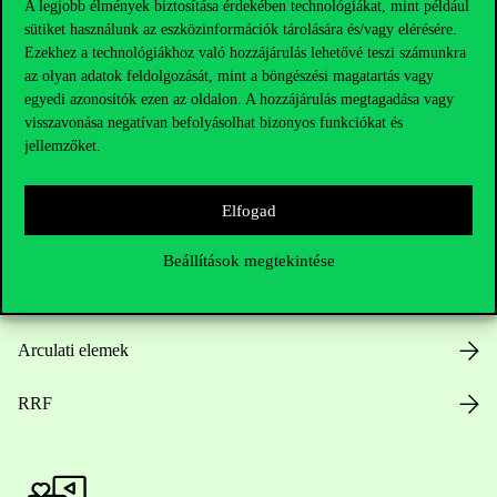
A legjobb élmények biztosítása érdekében technológiákat, mint például
sütiket használunk az eszközinformációk tárolására és/vagy elérésére.
Hasznos linkek
Ezekhez a technológiákhoz való hozzájárulás lehetővé teszi számunkra
az olyan adatok feldolgozását, mint a böngészési magatartás vagy
egyedi azonosítók ezen az oldalon. A hozzájárulás megtagadása vagy
visszavonása negatívan befolyásolhat bizonyos funkciókat és
Nyitvatartás
jellemzőket.
Házirend
Elfogad
Közérdekű adatok
Beállítások megtekintése
Karrier
Arculati elemek
RRF