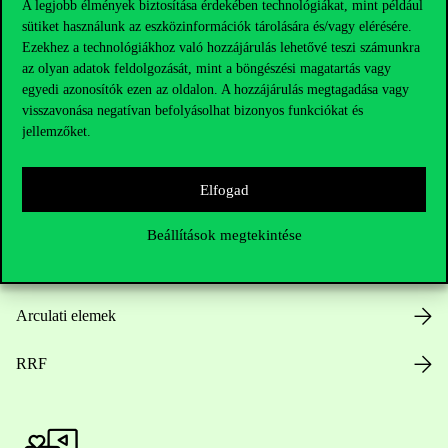
A legjobb élmények biztosítása érdekében technológiákat, mint például
sütiket használunk az eszközinformációk tárolására és/vagy elérésére.
Hasznos linkek
Ezekhez a technológiákhoz való hozzájárulás lehetővé teszi számunkra
az olyan adatok feldolgozását, mint a böngészési magatartás vagy
egyedi azonosítók ezen az oldalon. A hozzájárulás megtagadása vagy
visszavonása negatívan befolyásolhat bizonyos funkciókat és
Nyitvatartás
jellemzőket.
Házirend
Elfogad
Közérdekű adatok
Beállítások megtekintése
Karrier
Arculati elemek
RRF