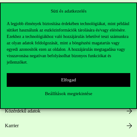
Sajtó:
press@uni-corvinus.hu
Süti és adatkezelés
A legjobb élmények biztosítása érdekében technológiákat, mint például
sütiket használunk az eszközinformációk tárolására és/vagy elérésére.
Ezekhez a technológiákhoz való hozzájárulás lehetővé teszi számunkra
az olyan adatok feldolgozását, mint a böngészési magatartás vagy
egyedi azonosítók ezen az oldalon. A hozzájárulás megtagadása vagy
Hasznos linkek
visszavonása negatívan befolyásolhat bizonyos funkciókat és
jellemzőket.
Elfogad
Nyitvatartás
Beállítások megtekintése
Házirend
Közérdekű adatok
Karrier