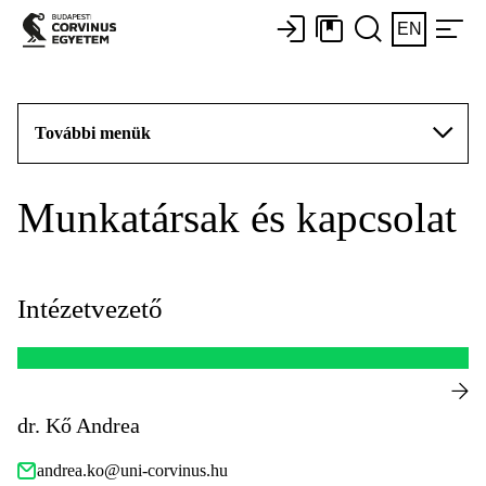
EN
További menük
Munkatársak és kapcsolat
Intézetvezető
dr. Kő Andrea
andrea.ko@uni-corvinus.hu