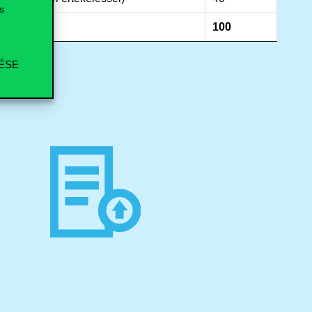
s
100
ÉSE