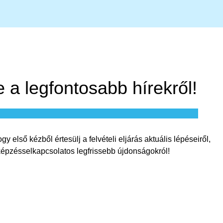
 a legfontosabb hírekről!
ogy
első
kézből
értesülj
a
felvételi
eljárás
aktuális
lépéseiről
,
képzésselkapcsolatos
legfrissebb
újdonságokról
!