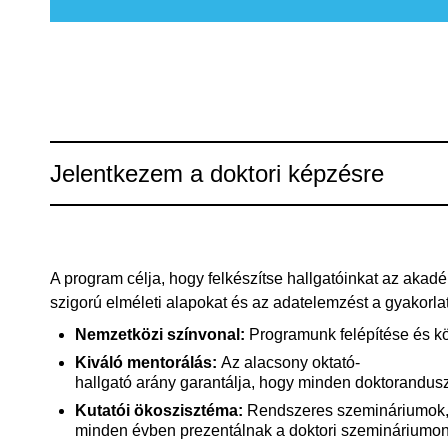
Jelentkezem a doktori képzésre
A program célja, hogy felkészítse hallgatóinkat az akadé
szigorú elméleti alapokat és az adatelemzést a gyakorlati
Nemzetközi
színvonal
:
Programunk
felépítése
és
k
Kiváló
mentorálás
:
Az
alacsony
oktató-
hallgató
arány
garantálja
,
hogy
minden
doktorandus
Kutatói
ökoszisztéma
:
Rendszeres
szemináriumok
minden évben prezentálnak a doktori szemináriumon, 