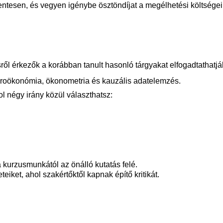
entesen, és vegyen igénybe ösztöndíjat a megélhetési költségei
ről
érkezők
a
korábban
tanult
hasonló
tárgyakat
elfogadtathatjá
roökonómia
,
ökonometria
és
kauzális
adatelemzés
.
ol
négy
irány
közül
választhatsz
:
a
kurzusmunkától
az
önálló
kutatás
felé
.
eteiket
,
ahol
szakértőktől
kapnak
építő
kritikát
.