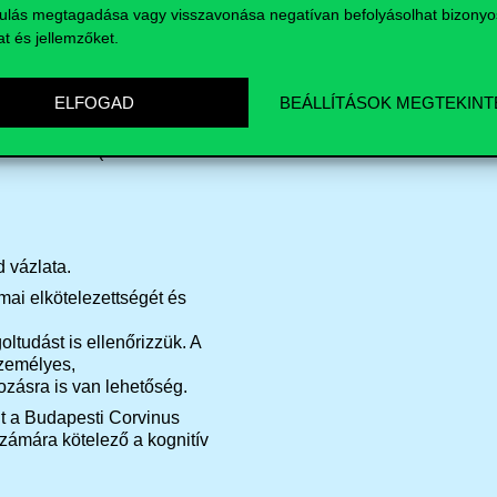
ulás megtagadása vagy visszavonása negatívan befolyásolhat bizonyo
at és jellemzőket.
Összesen
ELFOGAD
BEÁLLÍTÁSOK MEGTEKINT
velet
kérünk
(max.
 vázlata.
mai elkötelezettségét és
oltudást
is
ellenőrizzük
. A
zemélyes
,
ozásra
is van
lehetőség
.
nt a Budapesti Corvinus
zámára kötelező a kognitív