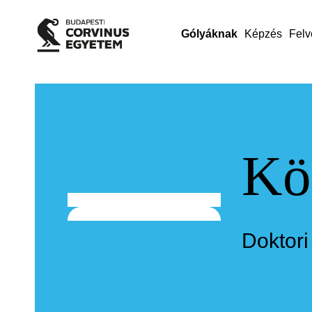
Gólyáknak
Képzés
Felv
Kö
Doktor