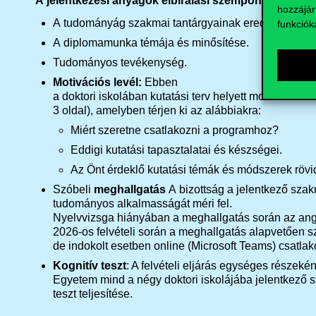
A jelentkezési anyagok elbírálási szempontjai:
hozzájár
A tudományág szakmai tantárgyainak eredményei.
funkciók
A diplomamunka témája és minősítése.
Tudományos tevékenység.
Motivációs
levél
:
Ebben
a
doktori
iskolában
kutatási
terv
helyett
motivációs
le
3
oldal
),
amelyben
térjen
ki
az
alábbiakra
:
Miért szeretne csatlakozni a programhoz?
Eddigi kutatási tapasztalatai és készségei.
Az Önt érdeklő kutatási témák és módszerek rövid
Szóbeli
meghallgatás
A bizottság a jelentkező szak
tudományos alkalmasságát
méri
fel
.
Nyelvvizsga
hiányában
a
meghallgatás
során
az
ang
2026-os
felvételi
során
a
meghallgatás
alapvetően
s
de
indokolt
esetben
online (Microsoft Teams)
csatlak
Kognitív teszt
: A felvételi eljárás egységes részeké
Egyetem mind a négy doktori iskolájába jelentkező s
teszt teljesítése.