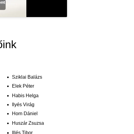
őink
Sziklai Balázs
Elek Péter
Habis Helga
Ilyés Virág
Horn Dániel
Huszár Zsuzsa
Illés Tibor