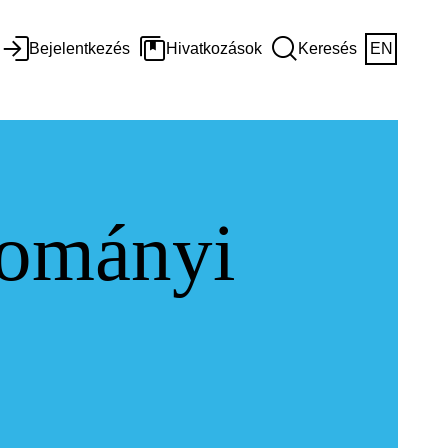
Bejelentkezés
Hivatkozások
Keresés
EN
dományi