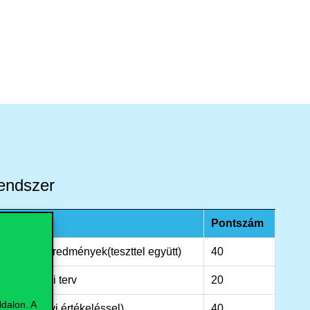
rendszer
Pontszám
szakmai eredmények(teszttel együtt)
40
 és kutatási terv
20
dalon. A
(angol nyelvi értékeléssel)
40