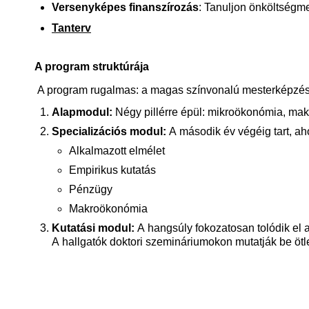
Versenyképes finanszírozás
: Tanuljon önköltségm
Tanterv
A program struktúrája
A program
rugalmas
: a
magas
színvonalú
mesterképzés
Alapmodul
:
Négy
pillérre
épül
:
mikroökonómia
,
mak
Specializációs
modul
:
A
második
év
végéig
tart,
ah
Alkalmazott elmélet
Empirikus kutatás
Pénzügy
Makroökonómia
Kutatási
modul
:
A
hangsúly
fokozatosan
tolódik
el
A
hallgatók
doktori
szemináriumokon
mutatják
be
ötl