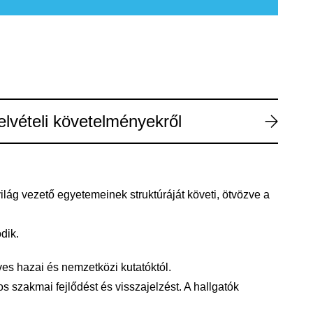
elvételi követelményekről
ilág vezető egyetemeinek struktúráját követi, ötvözve a
odik
.
ves
hazai
és
nemzetközi
kutatóktól
.
os
szakmai
fejlődést
és
visszajelzést
.
A hallgatók