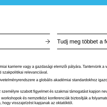
Tudj meg többet a f
miai karrierre vagy a gazdasági elemzői pályára. Tantervünk a v
 szakpolitikai relevanciával.
övetelményrendszere
a
globális
akadémiai
standardokhoz
igaz
z
személyre
szabott
figyelmet
és
szakmai
támogatást
kapjon
ne
,
workshopok
és
nemzetközi
konferenciák
biztosítják
a
folyamat
hogy visszajelzést kapjanak az oktatóktól.