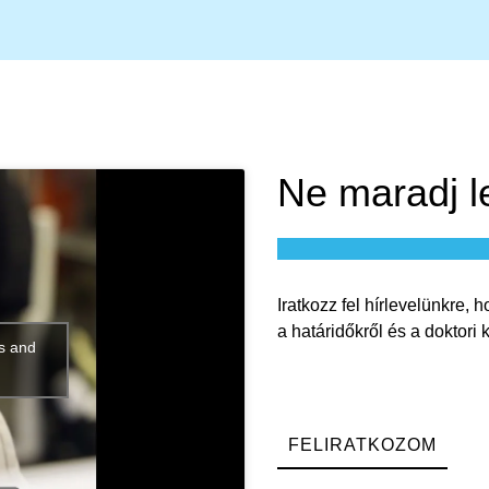
Ne maradj le
Iratkozz
fel
hírlevelünkre
,
h
a
határidőkről
és a
doktori
es and
FELIRATKOZOM