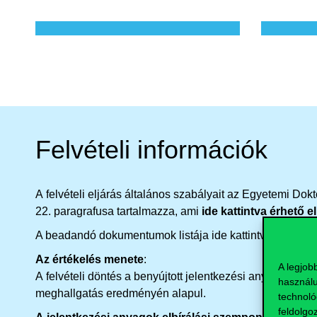
Felvételi információk
A
felvételi
eljárás
általános
szabályait
az
Egyetemi
Dokt
22.
paragrafusa
tartalmazza
,
ami
ide kattintva érhető el
A beadandó dokumentumok listája ide kattintva érhető el
Az
értékelés
menete
:
A legjob
A
felvételi
döntés
a
benyújtott
jelentkezési
anyagok
előz
használu
meghallgatás
eredményén
alapul
.
technoló
feldolgo