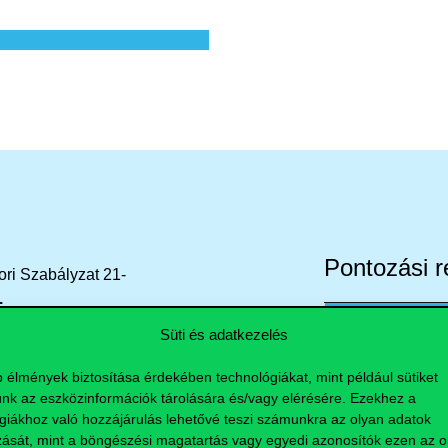
Pontozási 
ori
Szabályzat
21-
.
Kritérium
!
Süti és adatkezelés
Tudományos és 
b élmények biztosítása érdekében technológiákat, mint például sütiket
etes
véleményezésén
és
a
szóbeli
nk az eszközinformációk tárolására és/vagy elérésére. Ezekhez a
Motivációs levél
giákhoz való hozzájárulás lehetővé teszi számunkra az olyan adatok
zását, mint a böngészési magatartás vagy egyedi azonosítók ezen az ol
Szóbeli interjú 