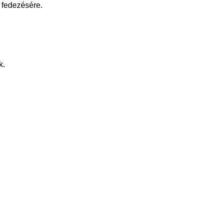
 fedezésére.
k
.