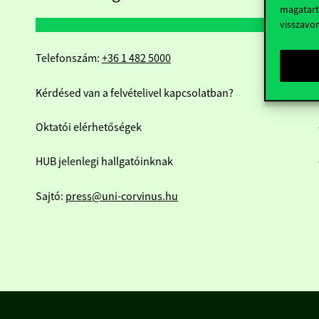
magatart
visszavo
Telefonszám:
+36 1 482 5000
Kérdésed van a felvételivel kapcsolatban?
Oktatói elérhetőségek
HUB jelenlegi hallgatóinknak
Sajtó:
press@uni-corvinus.hu