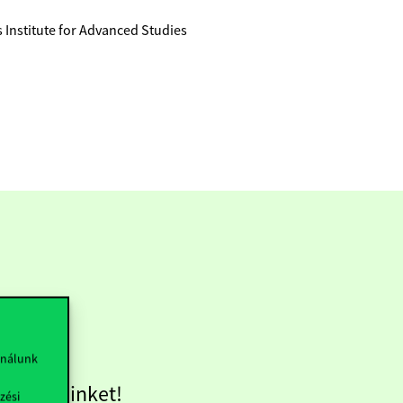
s Institute for Advanced Studies
ználunk
övess minket!
zési