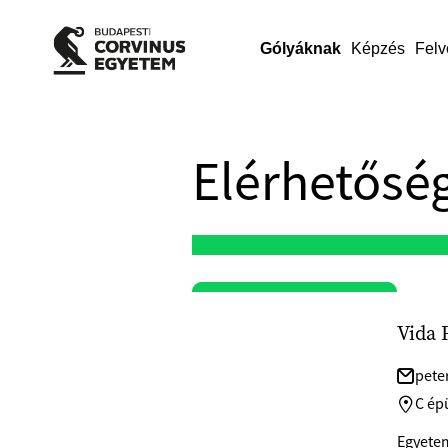
Gólyáknak
Képzés
Felv
Elérhetőség
Vida 
pete
C ép
Egyetem