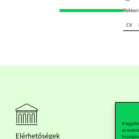
Rektori
CV
A legjob
az eszköz
Elérhetőségek
hozzájáru