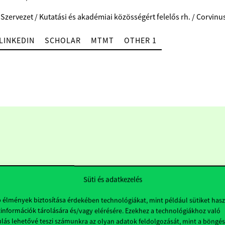
 Szervezet / Kutatási és akadémiai közösségért felelős rh. / Corvinu
LINKEDIN
SCHOLAR
MTMT
OTHER 1
Süti és adatkezelés
b élmények biztosítása érdekében technológiákat, mint például sütiket has
információk tárolására és/vagy elérésére. Ezekhez a technológiákhoz való
Hasznos linkek
K
lás lehetővé teszi számunkra az olyan adatok feldolgozását, mint a böngés