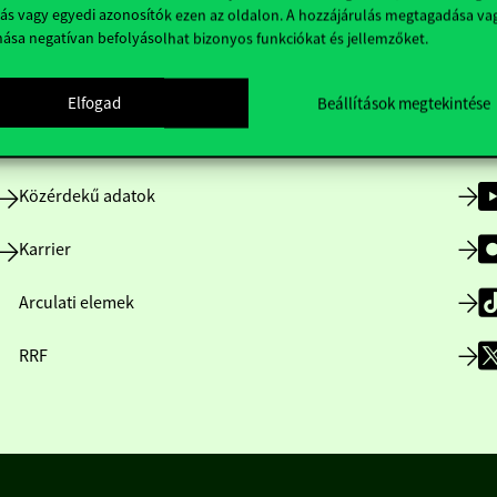
ás vagy egyedi azonosítók ezen az oldalon. A hozzájárulás megtagadása va
nása negatívan befolyásolhat bizonyos funkciókat és jellemzőket.
Nyitvatartás
Elfogad
Beállítások megtekintése
Házirend
Közérdekű adatok
Karrier
Arculati elemek
RRF