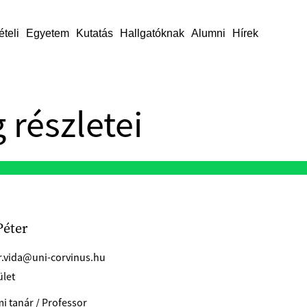
ételi
Egyetem
Kutatás
Hallgatóknak
Alumni
Hírek
 részletei
Péter
r.vida@uni-corvinus.hu
ület
i tanár / Professor