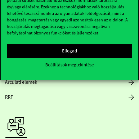
például sütiket használunk az eszközinformációk tárolására
és/vagy elérésére. Ezekhez a technológiákhoz való hozzájárulás
lehetővé teszi számunkra az olyan adatok feldolgozását, mint a
böngészési magatartás vagy egyedi azonosítók ezen az oldalon. A
Nyitvatartás
hozzájárulás megtagadása vagy visszavonása negatívan
befolyásolhat bizonyos funkciókat és jellemzőket.
Házirend
Elfogad
Közérdekű adatok
Beállítások megtekintése
Karrier
Arculati elemek
RRF