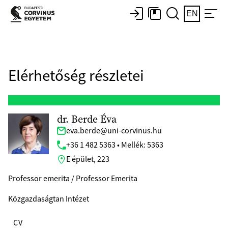
EN
Elérhetőség részletei
dr. Berde Éva
eva.berde@uni-corvinus.hu
+36 1 482 5363 • Mellék: 5363
E épület, 223
Professor emerita / Professor Emerita
Közgazdaságtan Intézet
CV