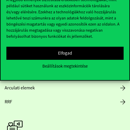
például sütiket használunk az eszközinformációk tárolására
Hasznos linkek
és/vagy elérésére. Ezekhez a technológiákhoz való hozzájárulás
lehetővé teszi számunkra az olyan adatok feldolgozását, mint a
böngészési magatartás vagy egyedi azonosítók ezen az oldalon. A
hozzájárulás megtagadása vagy visszavonása negatívan
Nyitvatartás
befolyásolhat bizonyos funkciókat és jellemzőket.
Házirend
Elfogad
Közérdekű adatok
Beállítások megtekintése
Karrier
Arculati elemek
RRF