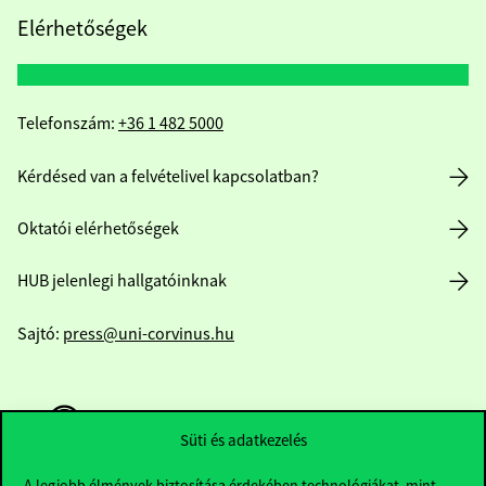
Elérhetőségek
Telefonszám:
+36 1 482 5000
Kérdésed van a felvételivel kapcsolatban?
Oktatói elérhetőségek
HUB jelenlegi hallgatóinknak
Sajtó:
press@uni-corvinus.hu
Süti és adatkezelés
A legjobb élmények biztosítása érdekében technológiákat, mint