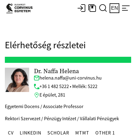
EN
Elérhetőség részletei
Dr. Naffa Helena
helena.naffa@uni-corvinus.hu
+36 1 482 5222 • Mellék: 5222
E épület, 281
Egyetemi Docens / Associate Professor
Rektori Szervezet / Pénzügy Intézet / Vállalati Pénzügyek
CV
LINKEDIN
SCHOLAR
MTMT
OTHER 1