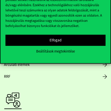
és/vagy elérésére. Ezekhez a technológiákhoz való hozzájárulás
lehetővé teszi számunkra az olyan adatok feldolgozását, mint a
böngészési magatartás vagy egyedi azonosítók ezen az oldalon. A
Nyitvatartás
hozzájárulás megtagadása vagy visszavonása negatívan
befolyásolhat bizonyos funkciókat és jellemzőket.
Házirend
Elfogad
Közérdekű adatok
Beállítások megtekintése
Karrier
Arculati elemek
RRF