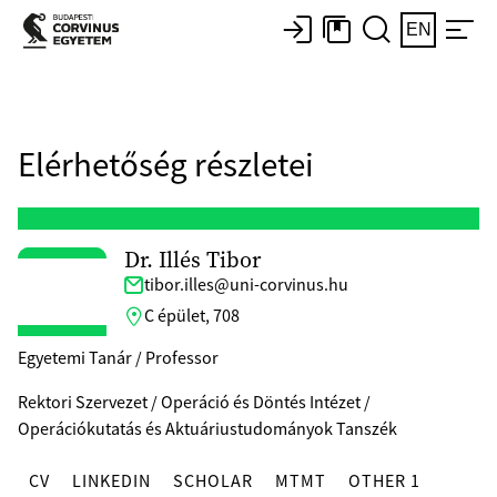
EN
Elérhetőség részletei
Dr. Illés Tibor
tibor.illes@uni-corvinus.hu
C épület, 708
Egyetemi Tanár / Professor
Rektori Szervezet / Operáció és Döntés Intézet /
Operációkutatás és Aktuáriustudományok Tanszék
CV
LINKEDIN
SCHOLAR
MTMT
OTHER 1