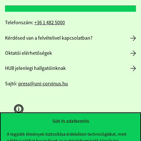
Telefonszám:
+36 1 482 5000
Kérdésed van a felvételivel kapcsolatban?
Oktatói elérhetőségek
HUB jelenlegi hallgatóinknak
Sajtó:
press@uni-corvinus.hu
Süti és adatkezelés
A legjobb élmények biztosítása érdekében technológiákat, mint
Hasznos linkek
például sütiket használunk az eszközinformációk tárolására