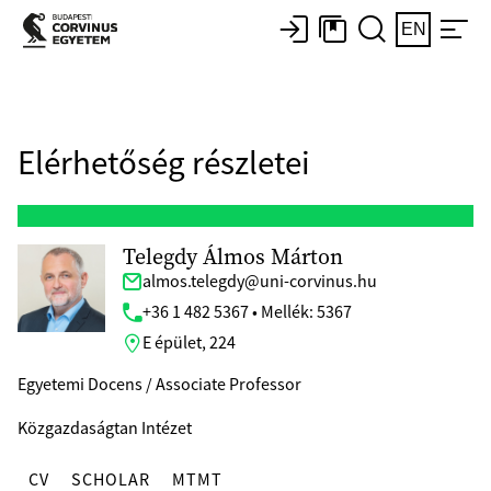
EN
Elérhetőség részletei
Telegdy Álmos Márton
almos.telegdy@uni-corvinus.hu
+36 1 482 5367 • Mellék: 5367
E épület, 224
Egyetemi Docens / Associate Professor
Közgazdaságtan Intézet
CV
SCHOLAR
MTMT