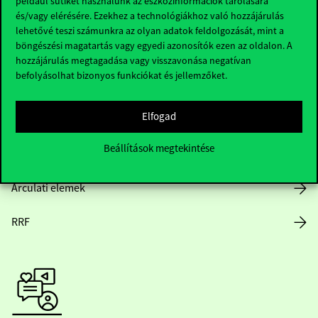
például sütiket használunk az eszközinformációk tárolására
és/vagy elérésére. Ezekhez a technológiákhoz való hozzájárulás
lehetővé teszi számunkra az olyan adatok feldolgozását, mint a
böngészési magatartás vagy egyedi azonosítók ezen az oldalon. A
Nyitvatartás
hozzájárulás megtagadása vagy visszavonása negatívan
befolyásolhat bizonyos funkciókat és jellemzőket.
Házirend
Elfogad
Közérdekű adatok
Beállítások megtekintése
Karrier
Arculati elemek
RRF