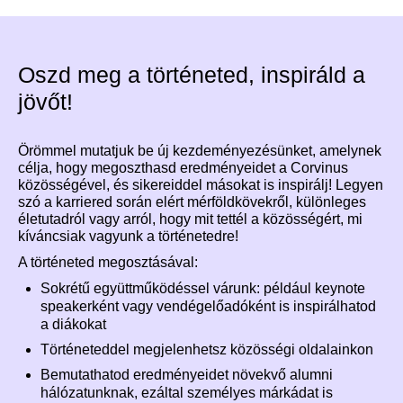
Oszd meg a történeted, inspiráld a
jövőt!
Örömmel mutatjuk be új kezdeményezésünket, amelynek
célja, hogy megoszthasd eredményeidet a Corvinus
közösségével, és sikereiddel másokat is inspirálj! Legyen
szó a karriered során elért mérföldkövekről, különleges
életutadról vagy arról, hogy mit tettél a közösségért, mi
kíváncsiak vagyunk a történetedre!
A történeted megosztásával:
Sokrétű együttműködéssel várunk: például keynote
speakerként vagy vendégelőadóként is inspirálhatod
a diákokat
Történeteddel megjelenhetsz közösségi oldalainkon
Bemutathatod eredményeidet növekvő alumni
hálózatunknak, ezáltal személyes márkádat is