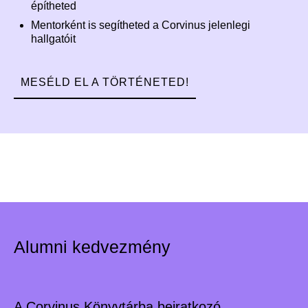
építheted
Mentorként is segítheted a Corvinus jelenlegi
hallgatóit
MESÉLD EL A TÖRTÉNETED!
Alumni kedvezmény
A Corvinus Könyvtárba beiratkozó