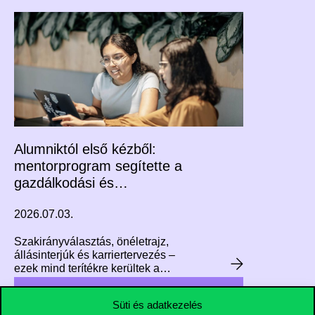
dolgozik vezetőként, munkája
jelentős hatással van arra, hogy
hogyan fog kinézni Budapest
repülőtere az elkövetkező
évtizedekben. A közelmúltban
végzett a Corvinus Executive MBA
programján. A képzéssel
kapcsolatos tapasztalatairól is
mesélt nekünk, illetve arról, hogy
hogyan fejlesztette vezetői
készségeit a Corvinus Executive
Alumniktól első kézből:
MBA programja.
mentorprogram segítette a
gazdálkodási és
menedzsment szakos
2026.07.03.
hallgatók pályaválasztását
Szakirányválasztás, önéletrajz,
állásinterjúk és karriertervezés –
ezek mind terítékre kerültek a
Gazdálkodási és menedzsment
alapszak hathetes
Süti és adatkezelés
mentorprogramjában. A