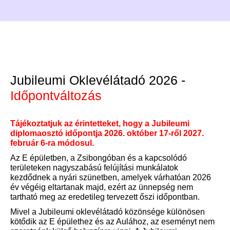
kérdésekre kaptunk választ Palla
Patriktól, aki a Corvinus üzleti
adatelemző képzését végezte el
nagyon sikeresen.
Jubileumi Oklevélátadó 2026 -
Időpontváltozás
Tájékoztatjuk az érintetteket, hogy a Jubileumi
diplomaosztó időpontja 2026. október 17-ről 2027.
február 6-ra módosul.
Az E épületben, a Zsibongóban és a kapcsolódó
területeken nagyszabású felújítási munkálatok
kezdődnek a nyári szünetben, amelyek várhatóan 2026
év végéig eltartanak majd, ezért az ünnepség nem
tartható meg az eredetileg tervezett őszi időpontban.
Mivel a Jubileumi oklevélátadó közönsége különösen
kötődik az E épülethez és az Aulához, az eseményt nem