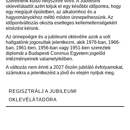
szeretnénk külső helyszínre vinni. A Jubileumi
oklevélátadót azért toljuk el egy későbbi időpontra, hogy
egy megújult épületben, az alkalomhoz és a
hagyományokhoz méltó módon ünnepelhessünk. Az
időpontváltozás okozta esetleges kellemetlenségekért
elnézést kérünk.
Az ünnepségre és a jubileumi oklevélre azok a volt
hallgatóink jogosultak jelentkezni, akik 1976-ban, 1966-
ban, 1961-ben, 1956-ban vagy 1951-ben szereztek
diplomát a Budapesti Corvinus Egyetem jogelőd
intézményeinek valamelyikében.
A változás nem érinti a 2027 őszén jubiláló évfolyamokat,
számukra a jelentkezést a jövő év elején nyitjuk meg.
REGISZTRÁLJ A JUBILEUMI
OKLEVÉLÁTADÓRA