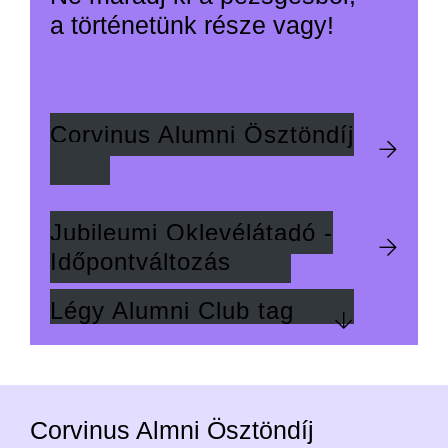
a történetünk része vagy!
Corvinus Alumni Ösztöndíj
Jubileumi Oklevélátadó -
Időpontváltozás
Légy Alumni Club tag
Corvinus Almni Ösztöndíj