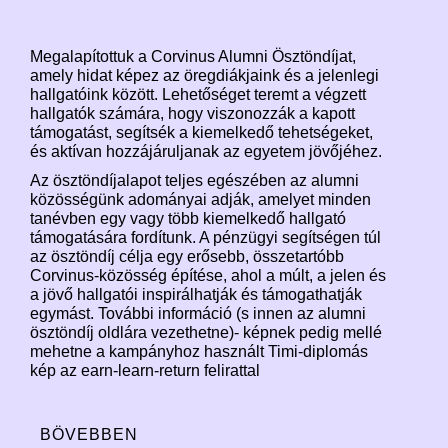
Megalapítottuk a Corvinus Alumni Ösztöndíjat,
amely hidat képez az öregdiákjaink és a jelenlegi
hallgatóink között. Lehetőséget teremt a végzett
hallgatók számára, hogy viszonozzák a kapott
támogatást, segítsék a kiemelkedő tehetségeket,
és aktívan hozzájáruljanak az egyetem jövőjéhez.
Az ösztöndíjalapot teljes egészében az alumni
közösségünk adományai adják, amelyet minden
tanévben egy vagy több kiemelkedő hallgató
támogatására fordítunk. A pénzügyi segítségen túl
az ösztöndíj célja egy erősebb, összetartóbb
Corvinus-közösség építése, ahol a múlt, a jelen és
a jövő hallgatói inspirálhatják és támogathatják
egymást. További információ (s innen az alumni
ösztöndíj oldlára vezethetne)- képnek pedig mellé
mehetne a kampányhoz használt Timi-diplomás
kép az earn-learn-return felirattal
BÖVEBBEN