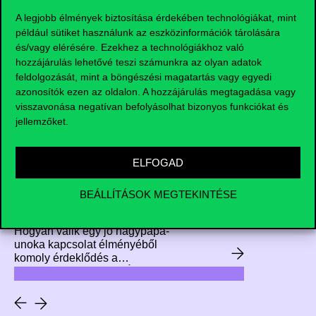
kezdeményezésben 18 alumni
A legjobb élmények biztosítása érdekében technológiákat, mint
mentor és 24 másodéves hallgató
például sütiket használunk az eszközinformációk tárolására
vett részt, akik személyre szabott
tanácsokat kaptak a
és/vagy elérésére. Ezekhez a technológiákhoz való
továbbtanulási és
hozzájárulás lehetővé teszi számunkra az olyan adatok
karrierlehetőségekről.
feldolgozását, mint a böngészési magatartás vagy egyedi
azonosítók ezen az oldalon. A hozzájárulás megtagadása vagy
visszavonása negatívan befolyásolhat bizonyos funkciókat és
jellemzőket.
„Nem az élettől kell várni a
megoldást, a problémát
ELFOGAD
nekünk kell megoldani” –
Tartsd szemmel az árakat
BEÁLLÍTÁSOK MEGTEKINTÉSE
2026.06.29.
egy alumnival!
Hogyan válik egy jó nagypapa-
unoka kapcsolat élményéből
komoly érdeklődés a
mezőgazdaság iránt? És miképp
terelődik egy hallgató
kíváncsisága aztán az
adatvizualizáció felé? Ezekre a