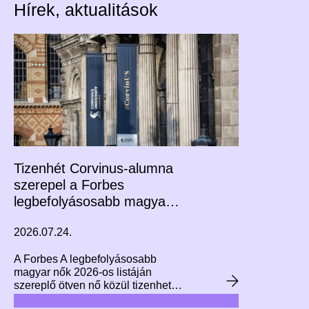
Hírek, aktualitások
Tizenhét Corvinus-alumna
szerepel a Forbes
legbefolyásosabb magyar
nők listáján
2026.07.24.
A Forbes A legbefolyásosabb
magyar nők 2026-os listáján
szereplő ötven nő közül tizenheten
végeztek a Corvinuson, köztük a