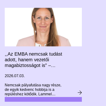
lista első és harmadik helyén álló
két miniszter: Orbán Anita
külügyminiszter és Lannert Judit
oktatási és gyermekügyi miniszter.
,,Az EMBA nemcsak tudást
adott, hanem vezetői
magabiztosságot is” –
interjú Lammel Ágnessel
2026.07.03.
Nemcsak pályafutása nagy része,
de egyik kedvenc hobbija is a
repüléshez kötődik. Lammel
Ágnes jelenleg a Budapest Airport
komplex kapacitásbővítésén