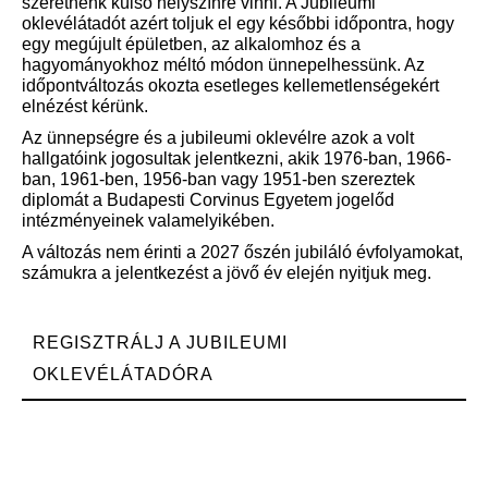
szeretnénk külső helyszínre vinni. A Jubileumi
oklevélátadót azért toljuk el egy későbbi időpontra, hogy
egy megújult épületben, az alkalomhoz és a
hagyományokhoz méltó módon ünnepelhessünk. Az
időpontváltozás okozta esetleges kellemetlenségekért
elnézést kérünk.
Az ünnepségre és a jubileumi oklevélre azok a volt
hallgatóink jogosultak jelentkezni, akik 1976-ban, 1966-
ban, 1961-ben, 1956-ban vagy 1951-ben szereztek
diplomát a Budapesti Corvinus Egyetem jogelőd
intézményeinek valamelyikében.
A változás nem érinti a 2027 őszén jubiláló évfolyamokat,
számukra a jelentkezést a jövő év elején nyitjuk meg.
REGISZTRÁLJ A JUBILEUMI
OKLEVÉLÁTADÓRA