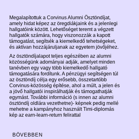
Megalapítottuk a Corvinus Alumni Ösztöndíjat,
amely hidat képez az öregdiákjaink és a jelenlegi
hallgatóink között. Lehetőséget teremt a végzett
hallgatók számára, hogy viszonozzák a kapott
támogatást, segítsék a kiemelkedő tehetségeket,
és aktívan hozzájáruljanak az egyetem jövőjéhez.
Az ösztöndíjalapot teljes egészében az alumni
közösségünk adományai adják, amelyet minden
tanévben egy vagy több kiemelkedő hallgató
támogatására fordítunk. A pénzügyi segítségen túl
az ösztöndíj célja egy erősebb, összetartóbb
Corvinus-közösség építése, ahol a múlt, a jelen és
a jövő hallgatói inspirálhatják és támogathatják
egymást. További információ (s innen az alumni
ösztöndíj oldlára vezethetne)- képnek pedig mellé
mehetne a kampányhoz használt Timi-diplomás
kép az earn-learn-return felirattal
BÖVEBBEN