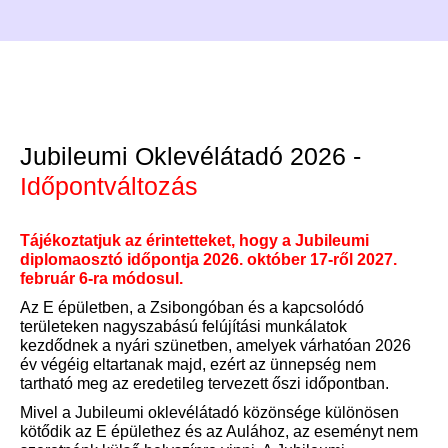
csapatot. A hatékony
projektmenedzsmentet a Corvinus
kétéves képzésén sajátította el, a
végzés után pedig belevetette
magát a nemzetközi
karrierépítésbe.
Jubileumi Oklevélátadó 2026 -
Időpontváltozás
Tájékoztatjuk az érintetteket, hogy a Jubileumi
diplomaosztó időpontja 2026. október 17-ről 2027.
február 6-ra módosul.
Az E épületben, a Zsibongóban és a kapcsolódó
területeken nagyszabású felújítási munkálatok
kezdődnek a nyári szünetben, amelyek várhatóan 2026
év végéig eltartanak majd, ezért az ünnepség nem
tartható meg az eredetileg tervezett őszi időpontban.
Mivel a Jubileumi oklevélátadó közönsége különösen
kötődik az E épülethez és az Aulához, az eseményt nem