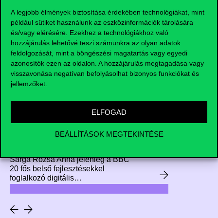
idén Márkus Gergely és Székely
A legjobb élmények biztosítása érdekében technológiákat, mint
Gellért Zsombor vehették át.
például sütiket használunk az eszközinformációk tárolására
és/vagy elérésére. Ezekhez a technológiákhoz való
hozzájárulás lehetővé teszi számunkra az olyan adatok
feldolgozását, mint a böngészési magatartás vagy egyedi
azonosítók ezen az oldalon. A hozzájárulás megtagadása vagy
visszavonása negatívan befolyásolhat bizonyos funkciókat és
jellemzőket.
Minden külföldi
lehetőségben ott a fejlődési
ELFOGAD
potenciál – interjú a BBC
projektmenedzser
BEÁLLÍTÁSOK MEGTEKINTÉSE
2026.06.09.
vezetőjével
Sárga Rózsa Anna jelenleg a BBC
20 fős belső fejlesztésekkel
foglalkozó digitális
projektmenedzser részlegét vezeti
Londonban. Korábban dolgozott
két évet Indiában is, ahol a nulláról
épített fel egy majdnem 100 fős