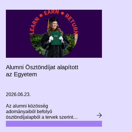
meg. Simon Zsófi a Corvinus
Egyetem aktuáriusi szakirányú
továbbképzésén szerzett
képesítést, tapasztalatairól
kérdeztük.
Alumni Ösztöndíjat alapított
az Egyetem
2026.06.23.
Az alumni közösség
adományaiból befolyó
ösztöndíjalapból a tervek szerint
évente egy vagy több kiemelkedő
tehetség tanulmányait támogatja