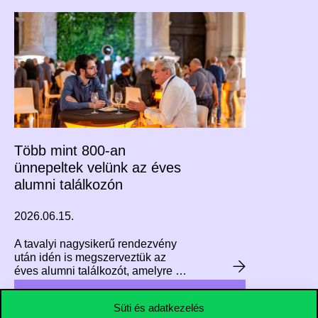
az Egyetem.
Több mint 800-an
ünnepeltek velünk az éves
alumni találkozón
2026.06.15.
A tavalyi nagysikerű rendezvény
után idén is megszerveztük az
éves alumni találkozót, amelyre a
legkülönbözőbb évfolyamokon
végzett hallgatóink tértek vissza
Süti és adatkezelés
ünnepelni. Az Év Alumnija djíat