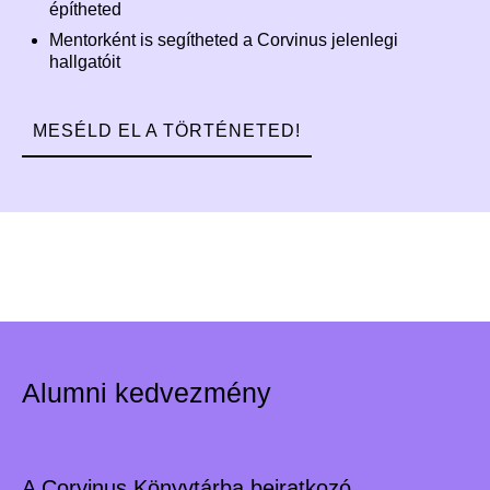
építheted
Mentorként is segítheted a Corvinus jelenlegi
hallgatóit
MESÉLD EL A TÖRTÉNETED!
Alumni kedvezmény
A Corvinus Könyvtárba beiratkozó