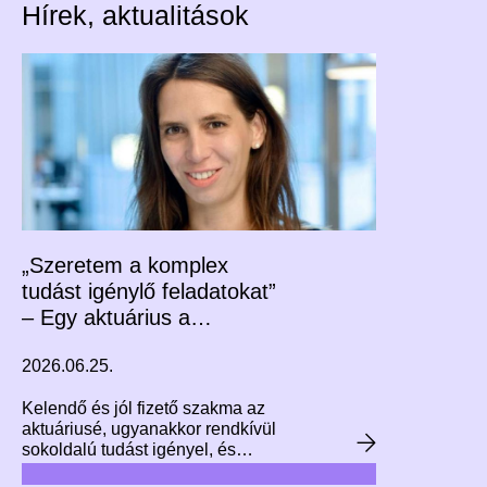
Hírek, aktualitások
„Szeretem a komplex
tudást igénylő feladatokat”
– Egy aktuárius a
szakmájáról, a Corvinus
2026.06.25.
szakirányú
továbbképzéséről
Kelendő és jól fizető szakma az
aktuáriusé, ugyanakkor rendkívül
sokoldalú tudást igényel, és
hosszú tanulási folyamat előzi