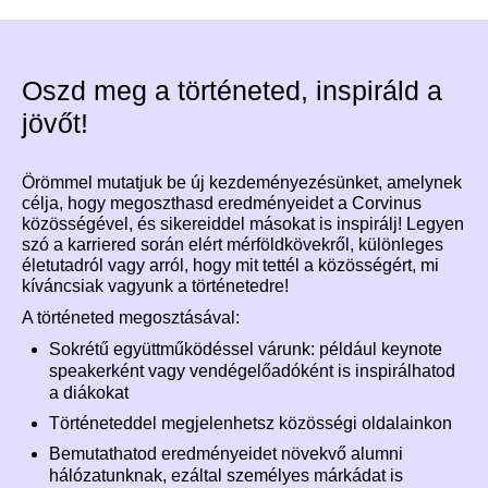
Oszd meg a történeted, inspiráld a
jövőt!
Örömmel mutatjuk be új kezdeményezésünket, amelynek
célja, hogy megoszthasd eredményeidet a Corvinus
közösségével, és sikereiddel másokat is inspirálj! Legyen
szó a karriered során elért mérföldkövekről, különleges
életutadról vagy arról, hogy mit tettél a közösségért, mi
kíváncsiak vagyunk a történetedre!
A történeted megosztásával:
Sokrétű együttműködéssel várunk: például keynote
speakerként vagy vendégelőadóként is inspirálhatod
a diákokat
Történeteddel megjelenhetsz közösségi oldalainkon
Bemutathatod eredményeidet növekvő alumni
hálózatunknak, ezáltal személyes márkádat is