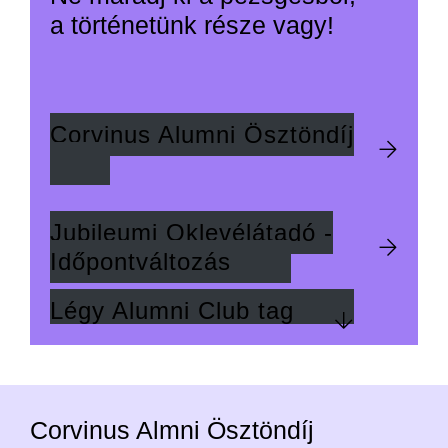
a történetünk része vagy!
Corvinus Alumni Ösztöndíj
Jubileumi Oklevélátadó -
Időpontváltozás
Légy Alumni Club tag
Corvinus Almni Ösztöndíj