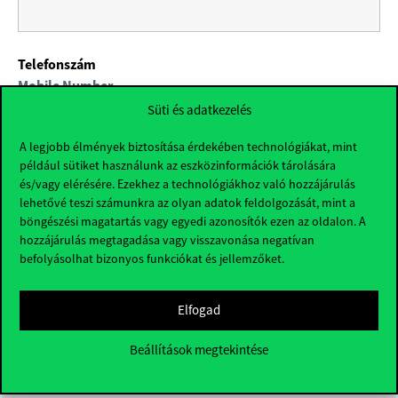
Telefonszám
Mobile Number
Süti és adatkezelés
A legjobb élmények biztosítása érdekében technológiákat, mint
például sütiket használunk az eszközinformációk tárolására
Állampolgárság
és/vagy elérésére. Ezekhez a technológiákhoz való hozzájárulás
lehetővé teszi számunkra az olyan adatok feldolgozását, mint a
Citizenship
*
böngészési magatartás vagy egyedi azonosítók ezen az oldalon. A
hozzájárulás megtagadása vagy visszavonása negatívan
befolyásolhat bizonyos funkciókat és jellemzőket.
Tartózkodási ország
Elfogad
Country of residence
Beállítások megtekintése