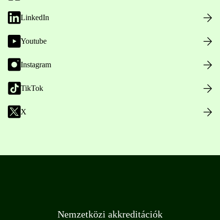
LinkedIn
Youtube
Instagram
TikTok
X
Nemzetközi akkreditációk