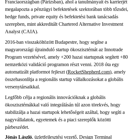
Franciaországban (Párizsban), ahol a tanulmányait és karrierjét
megalapozta a pénzügyi befektetések szektorában több tőzsdei,
hedge funds, private equity és befektetési bank tanácsadás
szerepben, mint akkreditált Chartered Alternative Investment
Analyst (CAIA).
2016-ban visszaköltözött Budapestre, hogy segítse a
magyarországi újrainduló startup ökoszisztémát az Innotrade
Program vezetésével, amely +200 hazai startupnak segített +80
nemzetközi validáció programon részt venni. 2018 óta egy
automatizált platformot fejleszt (
RocketShepherd.com
), amely
összehasonlítja a regionális startup vállalkozásokat a globális
versenytársaikkal.
Legfőbb célja a regionális innovációknak a globális
ökoszisztémákkal való integrálásán túl azon törekvés, hogy
stabilizálja a hazai startupok lehetőségeit azáltal, hogy segíti a
nagyvállalatok, egyetemek és a piaci szereplők közötti
párbeszédet.
Jónás László
, üzletfejlesztési vezető, Design Terminal