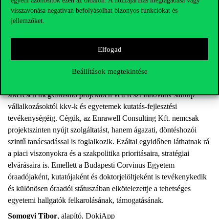
egyedi azonosítók ezen az oldalon. A hozzájárulás megtagadása vagy
visszavonása negatívan befolyásolhat bizonyos funkciókat és
jellemzőket.
Elfogad
Gábor 14 éve foglalkozik fejlesztési projektek tervezésével,
Beállítások megtekintése
forrásszerzésével és menedzselésével, ez idő alatt számos
sikeresen megvalósuló projektben vett részt innovatív startup
vállalkozásoktól kkv-k és egyetemek kutatás-fejlesztési
tevékenységéig. Cégük, az Enrawell Consulting Kft. nemcsak
projektszinten nyújt szolgáltatást, hanem ágazati, döntéshozói
szintű tanácsadással is foglalkozik. Ezáltal egyidőben láthatnak rá
a piaci viszonyokra és a szakpolitika prioritásaira, stratégiai
elvárásaira is. Emellett a Budapesti Corvinus Egyetem
óraadójaként, kutatójaként és doktorjelöltjeként is tevékenykedik
és különösen óraadói státuszában elkötelezettje a tehetséges
egyetemi hallgatók felkarolásának, támogatásának.
Somogyi Tibor
, alapító, DokiApp