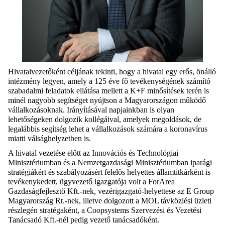
Hivatalvezetőként céljának tekinti, hogy a hivatal egy erős, önálló
intézmény legyen, amely a 125 éve fő tevékenységének számító
szabadalmi feladatok ellátása mellett a K+F minősítések terén is
minél nagyobb segítséget nyújtson a Magyarországon működő
vállalkozásoknak. Irányításával napjainkban is olyan
lehetőségeken dolgozik kollégáival, amelyek megoldások, de
legalábbis segítség lehet a vállalkozások számára a koronavírus
miatti válsághelyzetben is.
A hivatal vezetése előtt az Innovációs és Technológiai
Minisztériumban és a Nemzetgazdasági Minisztériumban iparági
stratégiákért és szabályozásért felelős helyettes államtitkárként is
tevékenykedett, ügyvezető igazgatója volt a ForArea
Gazdaságfejlesztő Kft.-nek, vezérigazgató-helyettese az E Group
Magyarország Rt.-nek, illetve dolgozott a MOL távközlési üzleti
részlegén stratégaként, a Coopsystems Szervezési és Vezetési
Tanácsadó Kft.-nél pedig vezető tanácsadóként.