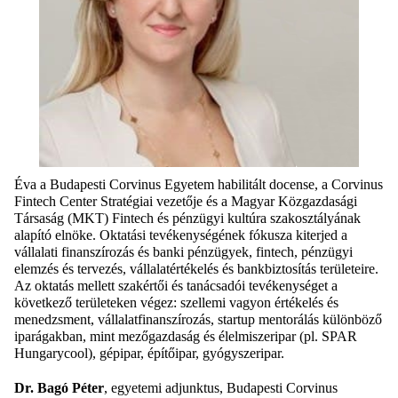
Éva a Budapesti Corvinus Egyetem habilitált docense, a Corvinus
Fintech Center Stratégiai vezetője és a Magyar Közgazdasági
Társaság (MKT) Fintech és pénzügyi kultúra szakosztályának
alapító elnöke. Oktatási tevékenységének fókusza kiterjed a
vállalati finanszírozás és banki pénzügyek, fintech, pénzügyi
elemzés és tervezés, vállalatértékelés és bankbiztosítás területeire.
Az oktatás mellett szakértői és tanácsadói tevékenységet a
következő területeken végez: szellemi vagyon értékelés és
menedzsment, vállalatfinanszírozás, startup mentorálás különböző
iparágakban, mint mezőgazdaság és élelmiszeripar (pl. SPAR
Hungarycool), gépipar, építőipar, gyógyszeripar.
Dr. Bagó Péter
, egyetemi adjunktus, Budapesti Corvinus