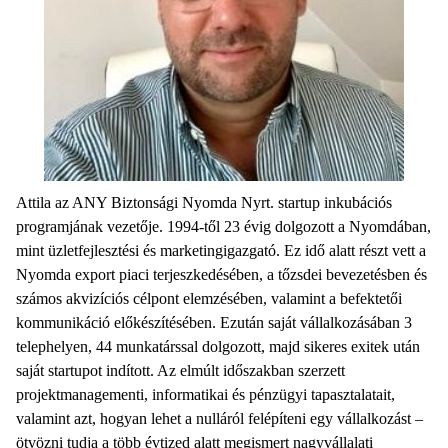
Attila az ANY Biztonsági Nyomda Nyrt. startup inkubációs
programjának vezetője. 1994-től 23 évig dolgozott a Nyomdában,
mint üzletfejlesztési és marketingigazgató. Ez idő alatt részt vett a
Nyomda export piaci terjeszkedésében, a tőzsdei bevezetésben és
számos akvizíciós célpont elemzésében, valamint a befektetői
kommunikáció előkészítésében. Ezután saját vállalkozásában 3
telephelyen, 44 munkatárssal dolgozott, majd sikeres exitek után
saját startupot indított. Az elmúlt időszakban szerzett
projektmanagementi, informatikai és pénzügyi tapasztalatait,
valamint azt, hogyan lehet a nulláról felépíteni egy vállalkozást –
ötvözni tudja a több évtized alatt megismert nagyvállalati