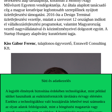
befektetési alap társalapítója, korábban a Moholy-Nagy
Művészeti Egyetem vendégoktatója. Az általa alapított tanácsadó
cég a magyar kreatívipar legfontosabb szereplőinek nyújtott
üzletfejlesztési támogatást. 2016 óta a Design Terminal
üzletfejlesztési vezetője, mialatt a szervezet 12 országban indított
el vállalkozásfejlesztési programokat, valamint Magyarország
vezető nagyvállalataival és közintézményeivel dolgozott együtt. A
Startup Hungary alapítvány kuratóriumi tagja.
Kiss Gábor Ferenc
, tulajdonos-ügyvezető, Enrawell Consulting
Kft.
Süti és adatkezelés
A legjobb élmények biztosítása érdekében technológiákat, mint például
sütiket használunk az eszközinformációk tárolására és/vagy elérésére.
Ezekhez a technológiákhoz való hozzájárulás lehetővé teszi számunkra
az olyan adatok feldolgozását, mint a böngészési magatartás vagy