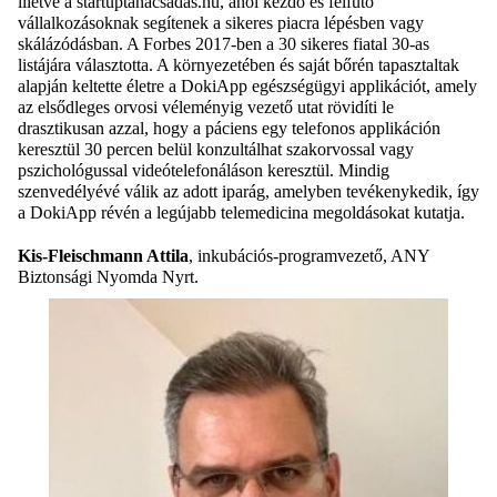
illetve a startuptanacsadas.hu, ahol kezdő és felfutó
vállalkozásoknak segítenek a sikeres piacra lépésben vagy
skálázódásban. A Forbes 2017-ben a 30 sikeres fiatal 30-as
listájára választotta. A környezetében és saját bőrén tapasztaltak
alapján keltette életre a DokiApp egészségügyi applikációt, amely
az elsődleges orvosi véleményig vezető utat rövidíti le
drasztikusan azzal, hogy a páciens egy telefonos applikáción
keresztül 30 percen belül konzultálhat szakorvossal vagy
pszichológussal videótelefonáláson keresztül. Mindig
szenvedélyévé válik az adott iparág, amelyben tevékenykedik, így
a DokiApp révén a legújabb telemedicina megoldásokat kutatja.
Kis-Fleischmann Attila
, inkubációs-programvezető, ANY
Biztonsági Nyomda Nyrt.