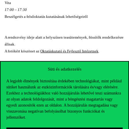
Vita
17:00 – 17:30
Beszélgetés a felsőoktatás kutatásának lehetőségeiről
A rendezvény ideje alatt a helyszínen teasütemények, frissítők rendelkezésre
állnak.
A fotókért köszönet az
Oktatáskutató és Fejlesztő Intézetnek
.
Süti és adatkezelés
A legjobb élmények biztosítása érdekében technológiákat, mint például
sütiket használunk az eszközinformációk tárolására és/vagy elérésére.
Ezekhez a technológiákhoz való hozzájárulás lehetővé teszi számunkra
az olyan adatok feldolgozását, mint a böngészési magatartás vagy
egyedi azonosítók ezen az oldalon. A hozzájárulás megtagadása vagy
visszavonása negatívan befolyásolhat bizonyos funkciókat és
jellemzőket.