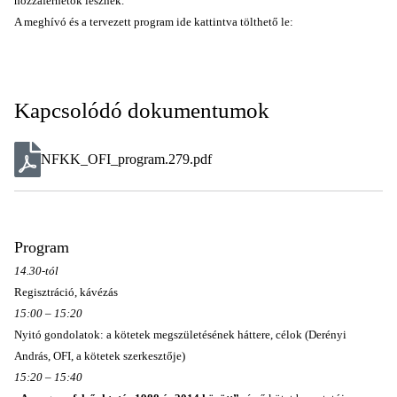
hozzáférhetők lesznek.
A meghívó és a tervezett program ide kattintva tölthető le:
Kapcsolódó dokumentumok
NFKK_OFI_program.279.pdf
Program
14.30-tól
Regisztráció, kávézás
15:00 – 15:20
Nyitó gondolatok: a kötetek megszületésének háttere, célok (Derényi
András, OFI, a kötetek szerkesztője)
15:20 – 15:40