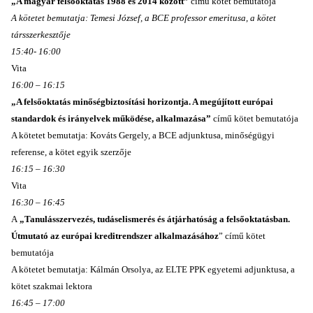
„A magyar felsőoktatás 1988 és 2014 között”
című kötet bemutatója
A kötetet bemutatja: Temesi József, a BCE professor emeritusa, a kötet
társszerkesztője
15:40- 16:00
Vita
16:00 – 16:15
„A felsőoktatás minőségbiztosítási horizontja. A megújított európai
standardok és irányelvek működése, alkalmazása”
című kötet bemutatója
A kötetet bemutatja: Kováts Gergely, a BCE adjunktusa, minőségügyi
referense, a kötet egyik szerzője
16:15 – 16:30
Vita
16:30 – 16:45
A
„Tanulásszervezés, tudáselismerés és átjárhatóság a felsőoktatásban.
Útmutató az európai kreditrendszer alkalmazásához
” című kötet
bemutatója
A kötetet bemutatja: Kálmán Orsolya, az ELTE PPK egyetemi adjunktusa, a
kötet szakmai lektora
16:45 – 17:00