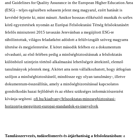
and Guidelines for Quality Assurance in the European Higher Education Area
(ESG) – teljes egészében sohasem jelent meg magyarul, ezért hatását is
kevésbé fejtette ki, mint másutt. Amikor hosszas előkészítő munkák és széles
körű egyeztetések nyomán az Európai Felsőoktatási Térség felsőoktatásért
felelős miniszterei 2015 tavaszán Jerevánban a megújított ESG-re
rábólintottak, világos feladatként adódott a felülvizsgált szöveg magyarra
ültetése és megjelentetése. E kötet második felében ez a dokumentum
olvasható, az első felében pedig a minőségbiztosításnak a felsőoktatás
különböző szintjein történő alkalmazási lehetőségeit áttekintő, elemző
tanulmányok jelentek meg. A kötet arra nem vállalkozhatott, hogy átfogóan
szóljon a minőségbiztosításról, mindössze egy olyan tanulmány-, illetve
dokumentum-összeállítás, amely a minőségbizotsítással kapcsolatos
gondolkodás hazai fejlődését és az ehhez szükséges információszerzést
kívánja segíteni.
ofi.hu/kiadvany/felsooktatas-minosegbiztositasi-
horizontja-megujitott-europai-standardok-es-iranyelvek
Tanulásszervezés, tudáselismerés és átjárhatóság a felsőoktatásban:
a