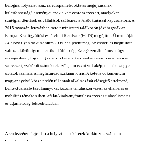
bolognai folyamat, azaz az európai felsőoktatás megújításának
kulcsfontosságú eseményei azok a kétévente szervezett, amelyeken
stratégiai döntések és vállalások születnek a felsőoktatással kapcsolatban. A
2015 tavaszán Jerevánban tartott miniszteri találkozón jóváhagyták az
Európai Kreditgyűjtési és -átviteli Rendszer (ECTS) megújított Útmutatóját.
Az előző ilyen dokumentum 2009-ben jelent meg. Az eredeti és megújított
változat között igen jelentős a különbség. Ez egészen általánosan úgy
összegezhető, hogy míg az előző kötet a képzéseket tervező és ellenőrző
szervezeti, szakértői szinteknek szólt, a mostani voltaképpen már az egyes
oktatók számára is meghatározó szakmai forrás. A kötet a dokumentum
magyar nyelvű közzétételén túl annak alkalmazását elősegítő értelmező,
kontextualizáló tanulmányokat közöl a tanulásszervezés, az elismerés és
mobilitás témaköreiben.
ofi.hu/kiadvany/tanulasszervezes-tudaselismeres-
es-atjarhatosag-felsooktatasban
A rendezvény ideje alatt a helyszínen a kötetek korlátozott számban