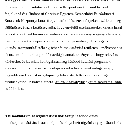
A magyar felsőoktatás 1988 és 2014 között
című kötet az Oktatáskutató és
Fejlesztő Intézet Kutatási és Elemzési Központjának felsőoktatással
foglalkozó és a Budapesti Corvinus Egyetem Nemzetközi Felsőoktatási
Kutatások Központja kutatói együttműködése eredményeként született meg.
Különösségét az a kettősség adja, hogy egyfelől értelmezéseket keres a hazai
felsőoktatás közel három évtizednyi alakulása tudományos igényű leírására,
másfelől tényekre alapozottan át is tekinti e periódust, illetve egyes –
kutatási szempontból néhány, fehér foltnak számító területen – mélyebben is
elemzi az adott terület problémavilágát annak reményében, hogy releváns
kérdéseket és javaslatokat fogalmaz meg későbbi kutatási programok
számára. Ebből következően műfaja is szokatlan: a kötet válogatás egy
nagyobb ívű kutatást megalapozó, előkészítő, feltáró munka eddigi
eredményeiből. A kötet elérhető:
ofi.hu/kiadvany/magyar-felsooktatas-1988-
es-2014-kozott
A felsőoktatás minőségbiztosítási horizontja:
a felsőoktatás
minőségbiztosításának standardjait és irányelveit rögzítő anyag – Standards