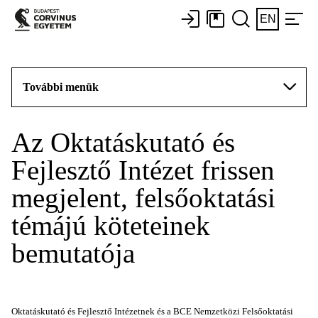
EN
További menük
Az Oktatáskutató és
Fejlesztő Intézet frissen
megjelent, felsőoktatási
témájú köteteinek
bemutatója
Oktatáskutató és Fejlesztő Intézetnek és a BCE Nemzetközi Felsőoktatási