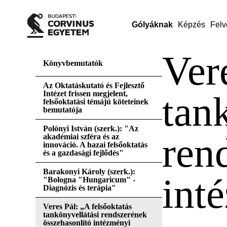
Gólyáknak
Képzés
Felv
Ver
Könyvbemutatók
Az Oktatáskutató és Fejlesztő
Intézet frissen megjelent,
tan
felsőoktatási témájú köteteinek
bemutatója
Polónyi István (szerk.): "Az
ren
akadémiai szféra és az
innováció. A hazai felsőoktatás
és a gazdasági fejlődés"
Barakonyi Károly (szerk.):
int
"Bologna "Hungaricum" -
Diagnózis és terápia"
Veres Pál: „A felsőoktatás
tankönyvellátási rendszerének
összehasonlító intézményi