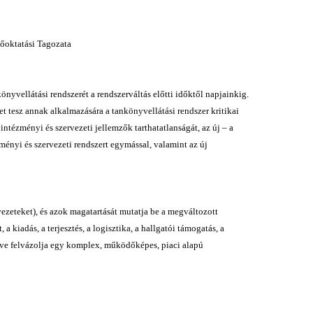
őoktatási Tagozata
nyvellátási rendszerét a rendszerváltás előtti időktől napjainkig.
t tesz annak alkalmazására a tankönyvellátási rendszer kritikai
intézményi és szervezeti jellemzők tarthatatlanságát, az új – a
ményi és szervezeti rendszert egymással, valamint az új
vezeteket), és azok magatartását mutatja be a megváltozott
 kiadás, a terjesztés, a logisztika, a hallgatói támogatás, a
etve felvázolja egy komplex, működőképes, piaci alapú