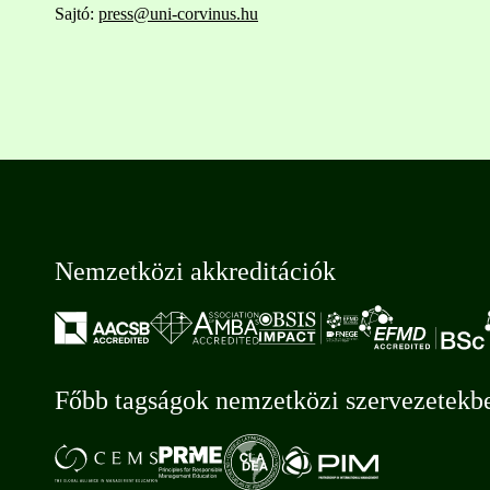
Sajtó:
press@uni-corvinus.hu
Nemzetközi akkreditációk
Főbb tagságok nemzetközi szervezetekb