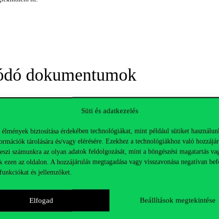
ódó dokumentumok
mutato_meghivo.34e.pdf
Süti és adatkezelés
 élmények biztosítása érdekében technológiákat, mint például sütiket használun
ormációk tárolására és/vagy elérésére. Ezekhez a technológiákhoz való hozzájár
teszi számunkra az olyan adatok feldolgozását, mint a böngészési magatartás va
k ezen az oldalon. A hozzájárulás megtagadása vagy visszavonása negatívan bef
funkciókat és jellemzőket.
Elfogad
Beállítások megtekintése