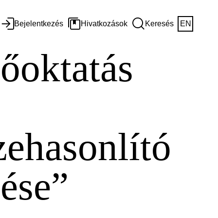
Bejelentkezés
Hivatkozások
Keresés
EN
sőoktatás
zehasonlító
ése”