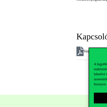
Kapcsol
Veres_konyvbe
A legjobb
eszközinf
lehetővé 
azonosító
bizonyos 