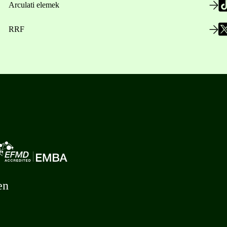
Arculati elemek
RRF
en