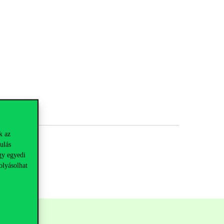
k az
ulás
gy egyedi
olyásolhat