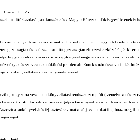
009. november 26.
zehasonlító Gazdaságtan Tanszéke és a Magyar Könyvkiadók Egyesületének Fels
lító intézményi elemzés eszköztárát felhasználva elemzi a magyar felsőoktatás tankö
nyi gazdaságtan és az összehasonlító gazdaságtan elemzési eszköztárát, és kísérlete
élja, hogy a módszertani eszköztár segítségével megmutassa a rendszerváltás előtti 
intézmények és szervezetek működési problémáit. Ennek során összeveti a két intéz
ágok tankönyvellátási intézményrendszerével.
mzője, hogy sorra veszi a tankönyvellátási rendszer szereplőit (személyeket és szer
 keretek között. Hasonlóképpen vizsgálja a tankönyvellátási rendszer alrendszereit, a
A szerző a tankönyvellátás fejlesztésére vonatkozó javaslatokat fogalmaz meg, ill
ségességét.
tekinthető itt: