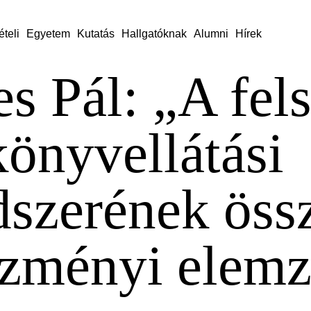
ételi
Egyetem
Kutatás
Hallgatóknak
Alumni
Hírek
es Pál: „A fel
könyvellátási
dszerének öss
ézményi elemz