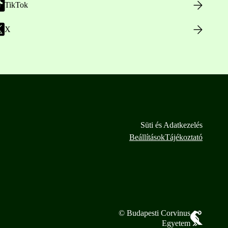
TikTok
X
Süti és Adatkezelés
Beállítások
Tájékoztató
© Budapesti Corvinus
Egyetem