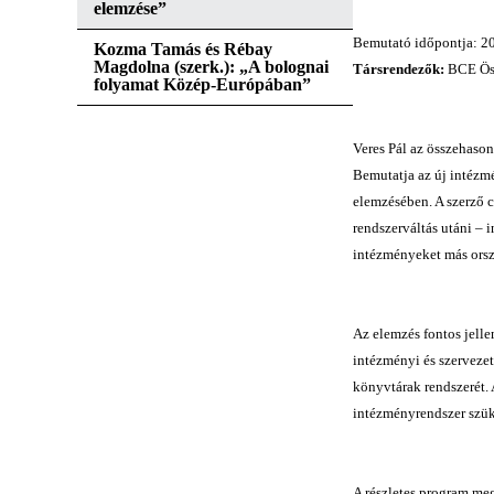
elemzése”
Bemutató időpontja: 2
Kozma Tamás és Rébay
Magdolna (szerk.): „A bolognai
Társrendezők:
BCE Öss
folyamat Közép-Európában”
Veres Pál az összehason
Bemutatja az új intézmé
elemzésében. A szerző c
rendszerváltás utáni – 
intézményeket más orsz
Az elemzés fontos jelle
intézményi és szervezeti
könyvtárak rendszerét. 
intézményrendszer szük
A részletes program meg