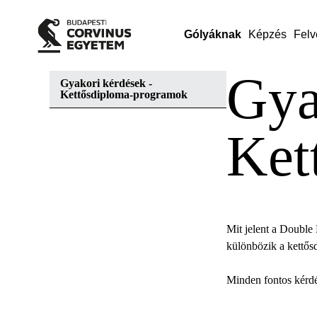
Gólyáknak
Képzés
Felv
Gya
Gyakori kérdések -
Kettősdiploma-programok
Ket
Mit jelent a Double 
különbözik a kettő
Minden fontos kérdé