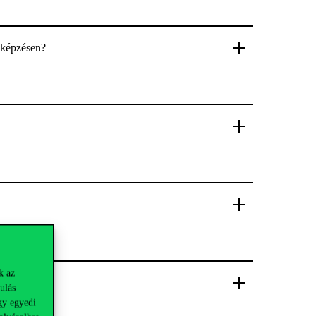
i képzésen?
k az
ulás
gy egyedi