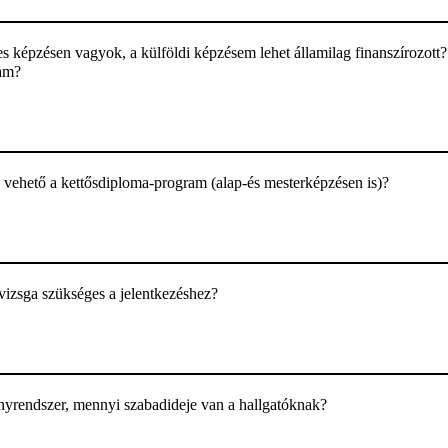
es képzésen vagyok, a külföldi képzésem lehet államilag finanszírozott
am?
 vehető a kettősdiploma-program (alap-és mesterképzésen is)?
vizsga szükséges a jelentkezéshez?
yrendszer, mennyi szabadideje van a hallgatóknak?