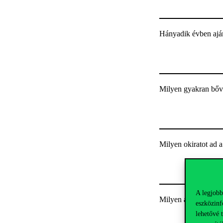
Hányadik évben aján
Milyen gyakran bővü
Milyen okiratot ad 
A legjobb
Milyen átlagot kell 
eszközinf
lehetővé 