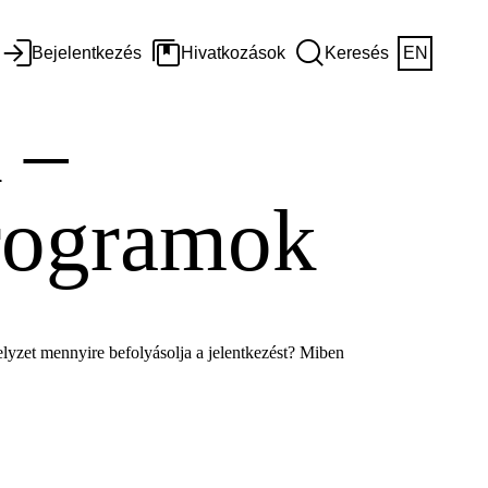
Bejelentkezés
Hivatkozások
Keresés
EN
 –
rogramok
elyzet mennyire befolyásolja a jelentkezést? Miben