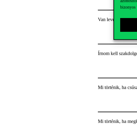
azonosító
bizonyos 
Van levelezős forma
Írnom kell szakdolg
Mi történik, ha csú
Mi történik, ha meg