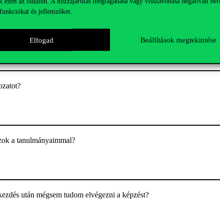
k ezen az oldalon. A hozzájárulás megtagadása vagy visszavonása negatívan bef
funkciókat és jellemzőket.
 is?
Elfogad
Beállítások megtekintése
ozatot?
szok a tanulmányaimmal?
kezdés után mégsem tudom elvégezni a képzést?