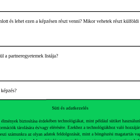
lott és lehet ezen a képzésen részt venni? Mikor vehetek részt külföld
l a partneregyetemek listája?
a képzés?
Süti és adatkezelés
 élmények biztosítása érdekében technológiákat, mint például sütiket használun
előzetesen teljesítenem?
ormációk tárolására és/vagy elérésére. Ezekhez a technológiákhoz való hozzájár
teszi számunkra az olyan adatok feldolgozását, mint a böngészési magatartás va