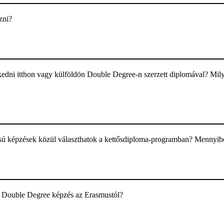
zni?
dni itthon vagy külföldön Double Degree-n szerzett diplomával? Milyen
ású képzések közül választhatok a kettősdiploma-programban? Mennyib
 Double Degree képzés az Erasmustól?