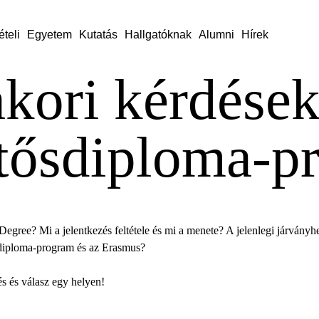
ételi
Egyetem
Kutatás
Hallgatóknak
Alumni
Hírek
kori kérdések
tősdiploma-p
Degree? Mi a jelentkezés feltétele és mi a menete? A jelenlegi járványh
sdiploma-program és az Erasmus?
s és válasz egy helyen!