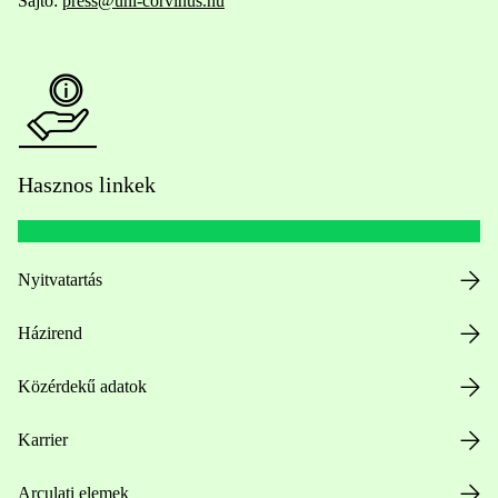
Sajtó:
press@uni-corvinus.hu
Hasznos linkek
Nyitvatartás
Házirend
Közérdekű adatok
Karrier
Arculati elemek