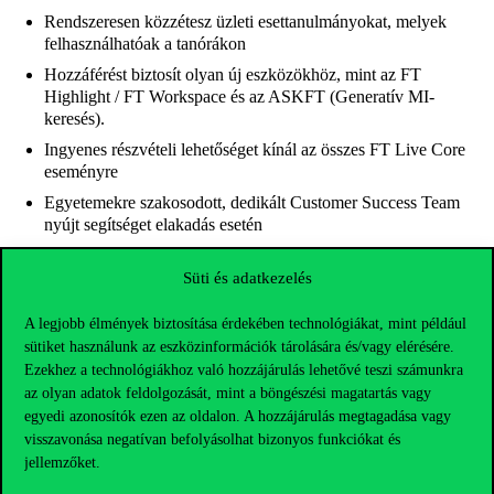
Rendszeresen közzétesz üzleti esettanulmányokat, melyek
felhasználhatóak a tanórákon
Hozzáférést biztosít olyan új eszközökhöz, mint az FT
Highlight / FT Workspace és az ASKFT (Generatív MI-
keresés).
Ingyenes részvételi lehetőséget kínál az összes FT Live Core
eseményre
Egyetemekre szakosodott, dedikált Customer Success Team
nyújt segítséget elakadás esetén
Süti és adatkezelés
Az elérés IP-alapú, de regisztrációt igényel, melyet a
Financial
Times access
– linkre kattinva tudnak megtenni.
A legjobb élmények biztosítása érdekében technológiákat, mint például
sütiket használunk az eszközinformációk tárolására és/vagy elérésére.
Ezekhez a technológiákhoz való hozzájárulás lehetővé teszi számunkra
az olyan adatok feldolgozását, mint a böngészési magatartás vagy
egyedi azonosítók ezen az oldalon. A hozzájárulás megtagadása vagy
visszavonása negatívan befolyásolhat bizonyos funkciókat és
jellemzőket.