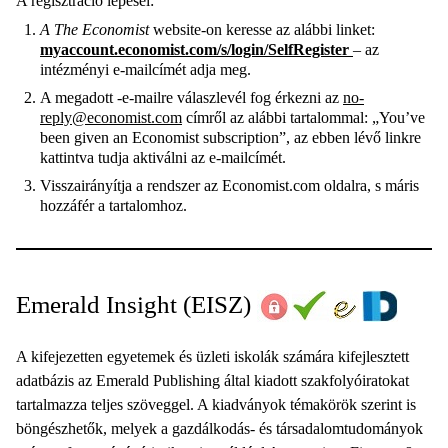
A regisztráció lépései:
A The Economist
website-on keresse az alábbi linket:
myaccount.economist.com/s/login/SelfRegister
– az
intézményi e-mailcímét adja meg.
A megadott -e-mailre válaszlevél fog érkezni az
no-
reply@economist.com
címről az alábbi tartalommal: „You’ve
been given an Economist subscription”, az ebben lévő linkre
kattintva tudja aktiválni az e-mailcímét.
Visszairányítja a rendszer az Economist.com oldalra, s máris
hozzáfér a tartalomhoz.
Emerald Insight
(EISZ)
A kifejezetten egyetemek és üzleti iskolák számára kifejlesztett
adatbázis az Emerald Publishing által kiadott szakfolyóiratokat
tartalmazza teljes szöveggel. A kiadványok témakörök szerint is
böngészhetők, melyek a gazdálkodás- és társadalomtudományok