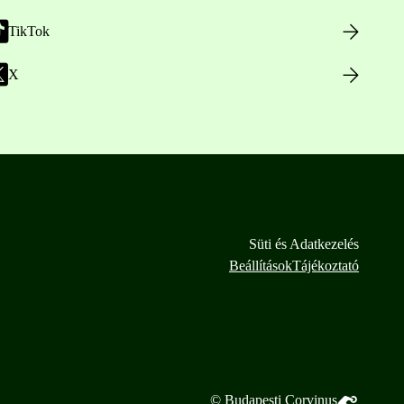
TikTok
X
Süti és Adatkezelés
Beállítások
Tájékoztató
© Budapesti Corvinus