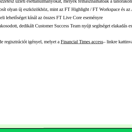
zzétesz üzleti esettanulmányokat, melyek felhasználhatóak a tanórákon
tosít olyan új eszközökhöz, mint az FT Highlight / FT Workspace és a
eli lehetőséget kínál az összes FT Live Core eseményre
kosodott, dedikált Customer Success Team nyújt segítséget elakadás e
de regisztrációt igényel, melyet a
Financial Times access
– linkre kattin