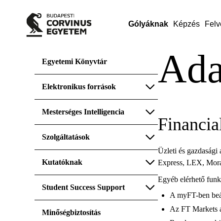
Gólyáknak
Képzés
Felv
Ada
Egyetemi Könyvtár
Elektronikus források
Mesterséges Intelligencia
Financia
Szolgáltatások
Üzleti és gazdasági 
Kutatóknak
Express, LEX, Mora
Egyéb elérhető funk
Student Success Support
A myFT-ben beáll
Az FT Markets a
Minőségbiztosítás