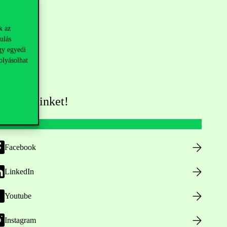
k az
ulás
gy egyedi
olyásolhat
övess minket!
Facebook
LinkedIn
Youtube
Instagram