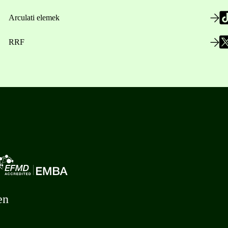
Arculati elemek
RRF
en