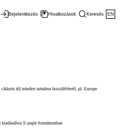
Bejelentkezés
Hivatkozások
Keresés
EN
m cikkein túl minden tartalma hozzáférhető, pl. Europe
zi kiadásához E-papír formátumban