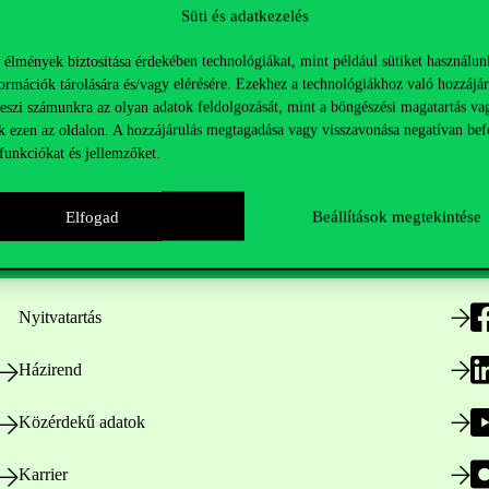
Süti és adatkezelés
 élmények biztosítása érdekében technológiákat, mint például sütiket használun
ormációk tárolására és/vagy elérésére. Ezekhez a technológiákhoz való hozzájár
teszi számunkra az olyan adatok feldolgozását, mint a böngészési magatartás va
k ezen az oldalon. A hozzájárulás megtagadása vagy visszavonása negatívan bef
funkciókat és jellemzőket.
Hasznos linkek
K
Elfogad
Beállítások megtekintése
Nyitvatartás
Házirend
Közérdekű adatok
Karrier