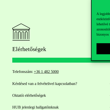
A legjobb
eszközinf
lehetővé 
azonosító
bizonyos 
Elérhetőségek
Telefonszám:
+36 1 482 5000
Kérdésed van a felvételivel kapcsolatban?
Oktatói elérhetőségek
HUB jelenlegi hallgatóinknak