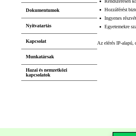
Rendszeresen kö
Hozzáférést biz
Dokumentumok
Ingyenes részvét
Nyitvatartás
Egyetemekre sza
Kapcsolat
Az elérés IP-alapú, 
Munkatársak
Hazai és nemzetközi
kapcsolatok