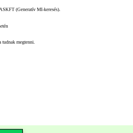
z ASKFT (Generatív MI-keresés).
setén
va tudnak megtenni.