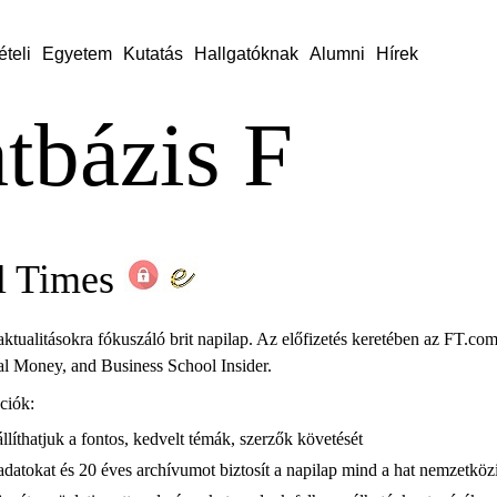
ételi
Egyetem
Kutatás
Hallgatóknak
Alumni
Hírek
tbázis F
l Times
aktualitásokra fókuszáló brit napilap. Az előfizetés keretében az FT.co
l Money, and Business School Insider.
ciók:
íthatjuk a fontos, kedvelt témák, szerzők követését
datokat és 20 éves archívumot biztosít a napilap mind a hat nemzetkö