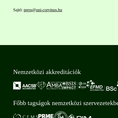
Sajtó:
press@uni-corvinus.hu
Nemzetközi akkreditációk
Főbb tagságok nemzetközi szervezetekb