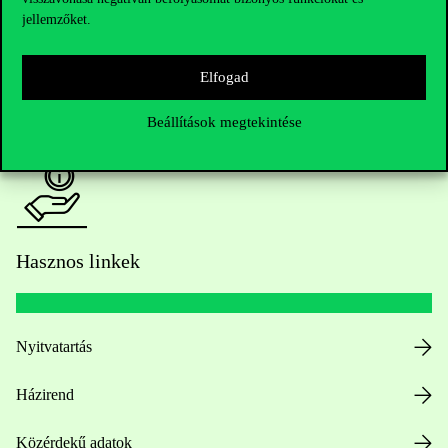
jellemzőket.
HUB jelenlegi hallgatóinknak
Elfogad
Sajtó:
press@uni-corvinus.hu
Beállítások megtekintése
Hasznos linkek
Nyitvatartás
Házirend
Közérdekű adatok