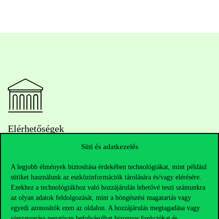
Elérhetőségek
Süti és adatkezelés
A legjobb élmények biztosítása érdekében technológiákat, mint például
Telefonszám:
+36 1 482 5000
sütiket használunk az eszközinformációk tárolására és/vagy elérésére.
Ezekhez a technológiákhoz való hozzájárulás lehetővé teszi számunkra
Kérdésed van a felvételivel kapcsolatban?
az olyan adatok feldolgozását, mint a böngészési magatartás vagy
egyedi azonosítók ezen az oldalon. A hozzájárulás megtagadása vagy
Oktatói elérhetőségek
visszavonása negatívan befolyásolhat bizonyos funkciókat és